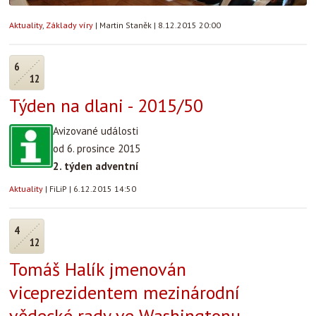
Aktuality
,
Základy víry
|
Martin Staněk
|
8.12.2015 20:00
6
12
Týden na dlani - 2015/50
Avizované události
od 6. prosince 2015
2. týden adventní
Aktuality
|
FiLiP
|
6.12.2015 14:50
4
12
Tomáš Halík jmenován
viceprezidentem mezinárodní
vědecké rady ve Washingtonu