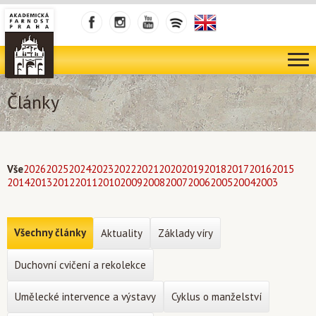
Články
Vše
2026
2025
2024
2023
2022
2021
2020
2019
2018
2017
2016
2015
2014
2013
2012
2011
2010
2009
2008
2007
2006
2005
2004
2003
Všechny články
Aktuality
Základy víry
Duchovní cvičení a rekolekce
Umělecké intervence a výstavy
Cyklus o manželství