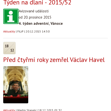
Týden na dlani - 2015/52
Avizované události
od 20. prosince 2015
4. týden adventní, Vánoce
Aktuality
|
FiLiP
|
20.12.2015 14:50
18
12
Před čtyřmi roky zemřel Václav Havel
Aktuality
|
Martin Stanek
|
18.12.2015 01:32