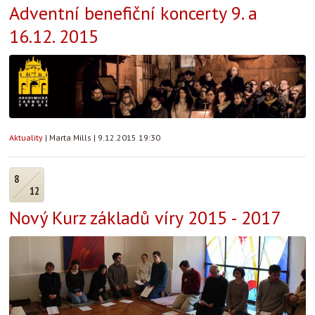
Adventní benefiční koncerty 9. a
16.12. 2015
Aktuality
|
Marta Mills
|
9.12.2015 19:30
8
12
Nový Kurz základů víry 2015 - 2017