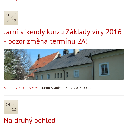
15
12
Jarní víkendy kurzu Základy víry 2016
- pozor změna termínu 2A!
Aktuality
,
Základy víry
|
Martin Staněk
|
15.12.2015 00:00
14
12
Na druhý pohled