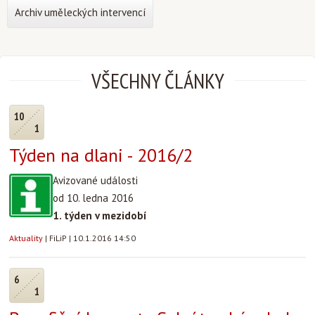
Archiv uměleckých intervencí
VŠECHNY ČLÁNKY
10
1
Týden na dlani - 2016/2
Avizované události
od 10. ledna 2016
1. týden v mezidobí
Aktuality
|
FiLiP
|
10.1.2016 14:50
6
1