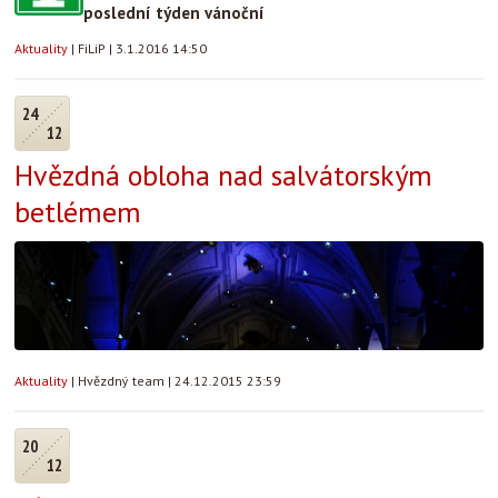
poslední týden vánoční
Aktuality
|
FiLiP
|
3.1.2016 14:50
24
12
Hvězdná obloha nad salvátorským
betlémem
Aktuality
|
Hvězdný team
|
24.12.2015 23:59
20
12