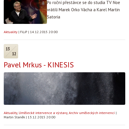
Po roční přestávce se do studia TV Noe
vrátili Marek Orko Vácha a Karel Martin
Satoria
Aktuality
|
FiLiP
|
14.12.2015 20:00
13
12
Pavel Mrkus - KINESIS
Aktuality
,
Umělecké intervence a výstavy
,
Archiv uměleckých intervencí
|
Martin Staněk
|
13.12.2015 20:00