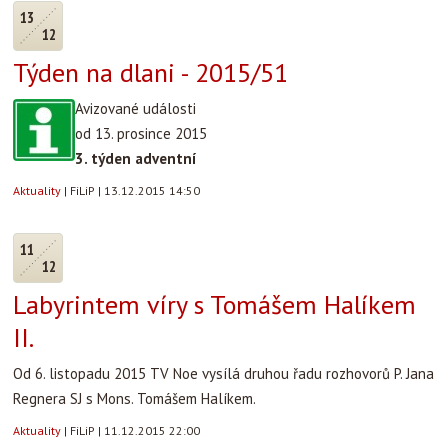
13
12
Týden na dlani - 2015/51
Avizované události
od 13. prosince 2015
3. týden adventní
Aktuality
|
FiLiP
|
13.12.2015 14:50
11
12
Labyrintem víry s Tomášem Halíkem
II.
Od 6. listopadu 2015 TV Noe vysílá druhou řadu rozhovorů P. Jana
Regnera SJ s Mons. Tomášem Halíkem.
Aktuality
|
FiLiP
|
11.12.2015 22:00