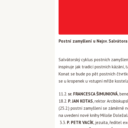
Postní zamyšlení u Nejsv. Salvátor
Salvátorský cyklus postních zamyšlení
inspiruje jak tradicí postních kázání, t
Konat se bude po pět postních čtvrtk
se u kropenek u vstupní mříže kostela
11.2.
sr. FRANCESCA ŠIMUNIOVÁ
, ben
18.2.
P. JAN KOTAS
, rektor Arcibisku
(25.2.) postní zamyšlení se záměrně
na uvede
ní nové knihy Miloše Doleža
3.3.
P. PETR VACÍK
, jezuita, ředitel 