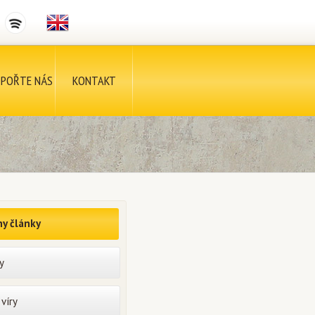
POŘTE NÁS
KONTAKT
y články
y
víry