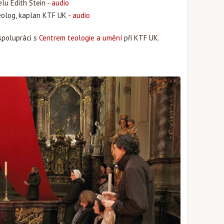
lu Edith Stein -
audio
 teolog, kaplan KTF UK -
audio
spolupráci s
Centrem teologie a umění
při KTF UK.