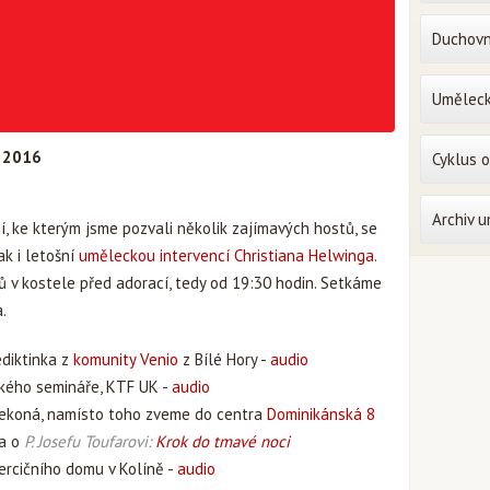
Duchovn
Uměleck
a 2016
Cyklus 
Archiv 
, ke kterým jsme pozvali několik zajímavých hostů, se
ak i letošní
uměleckou intervencí Christiana Helwinga
.
ů v kostele před adorací, tedy od 19:30 hodin. Setkáme
.
ediktinka z
komunity Venio
z Bílé Hory -
audio
pského semináře, KTF UK -
audio
 nekoná, namísto toho zveme do centra
Dominikánská 8
la o
P. Josefu Toufarovi:
Krok do tmavé noci
exercičního domu v Kolíně -
audio