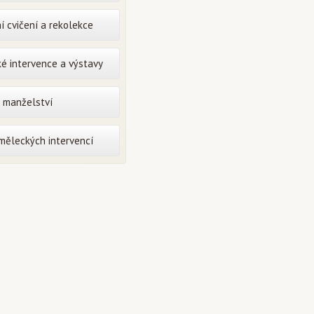
í cvičení a rekolekce
é intervence a výstavy
o manželství
uměleckých intervencí