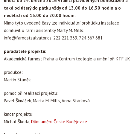
února do 24. března 2016 v rámci pravidelných bohoslužeb a
také od úterý do pátku vždy od 13.00 do 16.30 hodin a o
nedělích od 15.00 do 20.00 hodin.
Mimo tyto uvedené časy lze individuální prohlídku instalace
domluvit u farní asistentky Marty M. Mills:
info@farnostsalvator.cz
, 222 221 339, 724 367 681
pořadatelé projektu:
Akademická farnost Praha a Centrum teologie a umění při KTF UK
produkce:
Martin Staněk
pomoc při realizaci projektu:
Pavel Šimáček, Marta M. Mills, Anna Stárková
kmotr projektu:
Michal Škoda,
Dům umění České Budějovice