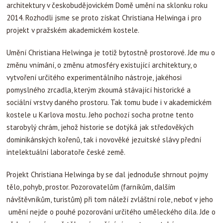
architektury v českobudějovickém Domě umění na sklonku roku
2014. Rozhodli jsme se proto získat Christiana Helwinga i pro
projekt v pražském akademickém kostele.
Umění Christiana Helwinga je totiž bytostně prostorové. Jde mu o
změnu vnímání, o změnu atmosféry existující architektury, o
vytvoření určitého experimentálního nástroje, jakéhosi
pomyslného zrcadla, kterým zkoumá stávající historické a
sociální vrstvy daného prostoru. Tak tomu bude i v akademickém
kostele u Karlova mostu. Jeho pochozí socha protne tento
starobylý chrám, jehož historie se dotýká jak středověkých
dominikánských kořenů, tak i novověké jezuitské slávy přední
intelektuální laboratoře české země.
Projekt Christiana Helwinga by se dal jednoduše shrnout pojmy
tělo, pohyb, prostor. Pozorovatelům (farníkům, dalším
návštěvníkům, turistům) při tom náleží zvláštní role, neboť v jeho
umění nejde o pouhé pozorování určitého uměleckého díla. Jde o