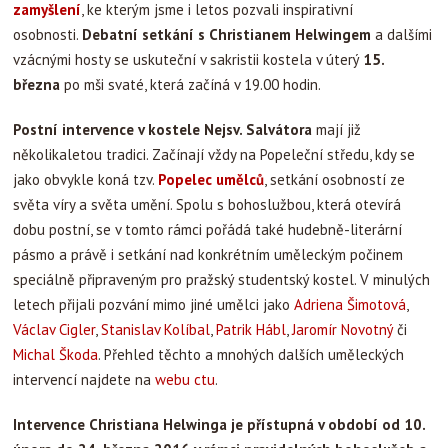
zamyšlení
, ke kterým jsme i letos pozvali inspirativní
osobnosti.
Debatní setkání s Christianem Helwingem
a dalšími
vzácnými hosty se uskuteční v sakristii kostela v úterý
15.
března
po mši svaté, která začíná v 19.00 hodin.
Postní intervence v kostele Nejsv. Salvátora
mají již
několikaletou tradici. Začínají vždy na Popeleční středu, kdy se
jako obvykle koná tzv.
Popelec umělců
, setkání osobností ze
světa víry a světa umění. Spolu s bohoslužbou, která otevírá
dobu postní, se v tomto rámci pořádá také hudebně-literární
pásmo a právě i setkání nad konkrétním uměleckým počinem
speciálně připraveným pro pražský studentský kostel. V minulých
letech přijali pozvání mimo jiné umělci jako
Adriena Šimotová
,
Václav Cigler
,
Stanislav Kolíbal
,
Patrik Hábl
,
Jaromír Novotný
či
Michal Škoda
. Přehled těchto a mnohých dalších uměleckých
intervencí najdete na
webu ctu
.
Intervence Christiana Helwinga je přístupná v období od 10.