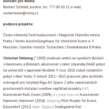
kontakt pro média:
Norbert Schmidt, kurátor, tel: 777 00 50 13, e-mail:
norbertinum@volny.cz
podpora projektu:
Česko-německý fond budoucnosti / Magistrát Hlavního města
Praha / Verein Ausstellungshaus für christliche Kunst e. V.
München / Goethe-Institut Tschechien / Dominikánská 8 Praha
Christian Helwing
(* 1969) studoval umění na vysokých školách
v Hannoveru a Brémách, absolvoval v rámci stipendia DAAD pobyt
na univerzitě v japonské Hirošimě. V roce 2010 získal rezidenční
pobyt v New Yorku. V letech 2011–2013 pracoval jako architekt
scénograf pro lotyšský Riga Art Space. Z jeho samostatných
prostorových instalací uveďme například projekty
EAT.
,
Kunstverein Ruhr, Essen (2009),
A crystal lives on
, Kunstverein
Hannover, Hannover (2010),
Sleeping
, Pilot Projekt für Kunst,
Düsseldorf (2011)
Roter Teppich
, Stadtgalerie Kiel