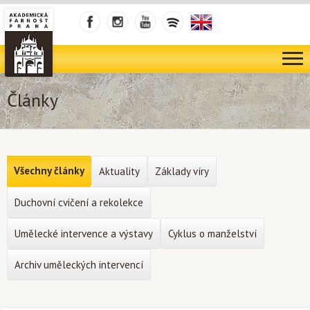
Články
Všechny články
Aktuality
Základy víry
Duchovní cvičení a rekolekce
Umělecké intervence a výstavy
Cyklus o manželství
Archiv uměleckých intervencí