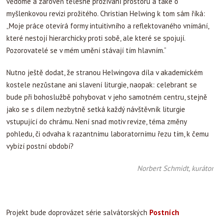
vědomé a zároveň tělesné prožívání prostoru a také o
myšlenkovou revizi prožitého. Christian Helwing k tom sám říká:
„Moje práce otevírá formy intuitivního a reflektovaného vnímání,
které nestojí hierarchicky proti sobě, ale které se spojují.
Pozorovatelé se v mém umění stávají tím hlavním.“
Nutno ještě dodat, že stranou Helwingova díla v akademickém
kostele nezůstane ani slavení liturgie, naopak: celebrant se
bude při bohoslužbě pohybovat v jeho samotném centru, stejně
jako se s dílem nezbytně setká každý návštěvník liturgie
vstupující do chrámu. Není snad motiv revize, téma změny
pohledu, či odvaha k razantnímu laboratornímu řezu tím, k čemu
vybízí postní období?
Norbert Schmidt, kurátor
Projekt bude doprovázet série salvátorských
Postních