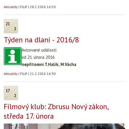
Aktuality
|
FiLiP
|
28.2.2016 14:50
21
2
Týden na dlani - 2016/8
Avizované události
od 21. února 2016
nepřítomni T.Halík, M.Vácha
Aktuality
|
FiLiP
|
21.2.2016 14:30
17
2
Filmový klub: Zbrusu Nový zákon,
středa 17. února