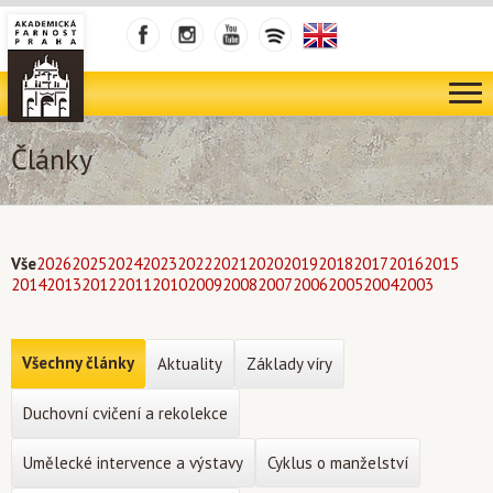
Články
Vše
2026
2025
2024
2023
2022
2021
2020
2019
2018
2017
2016
2015
2014
2013
2012
2011
2010
2009
2008
2007
2006
2005
2004
2003
Všechny články
Aktuality
Základy víry
Duchovní cvičení a rekolekce
Umělecké intervence a výstavy
Cyklus o manželství