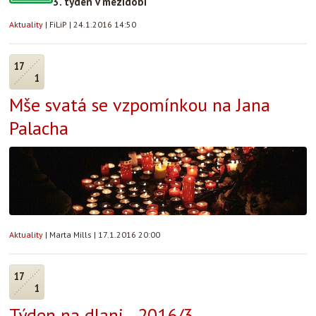
3. týden v mezidobí
Aktuality
|
FiLiP
|
24.1.2016 14:50
17
1
Mše svatá se vzpomínkou na Jana
Palacha
Aktuality
|
Marta Mills
|
17.1.2016 20:00
17
1
Týden na dlani - 2016/3