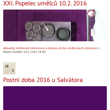
XXI. Popelec umělců 10.2. 2016
Aktuality
,
Umělecké intervence a výstavy
,
Archiv uměleckých intervencí
|
Martin Staněk
|
10.2.2016 18:00
10
2
Postní doba 2016 u Salvátora