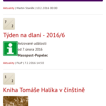
Aktuality
|
Martin Staněk
|
10.2.2016 00:00
7
2
Týden na dlani - 2016/6
Avizované události
od 7. února 2016
Masopust-Popelec
Aktuality
|
FiLiP
|
7.2.2016 14:50
1
2
Kniha Tomáše Halíka v čínštině
.