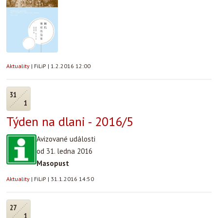
Aktuality
|
FiLiP
|
1.2.2016 12:00
31
1
Týden na dlani - 2016/5
Avizované události
od 31. ledna 2016
Masopust
Aktuality
|
FiLiP
|
31.1.2016 14:50
27
1