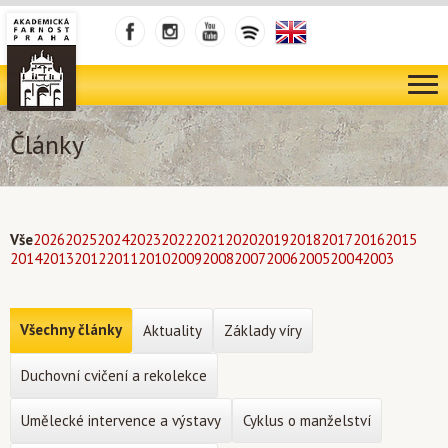
Články
Vše
2026
2025
2024
2023
2022
2021
2020
2019
2018
2017
2016
2015
2014
2013
2012
2011
2010
2009
2008
2007
2006
2005
2004
2003
Všechny články
Aktuality
Základy víry
Duchovní cvičení a rekolekce
Umělecké intervence a výstavy
Cyklus o manželství