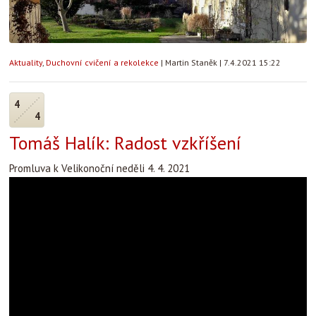
Aktuality
,
Duchovní cvičení a rekolekce
|
Martin Staněk
|
7.4.2021 15:22
4
4
Tomáš Halík: Radost vzkříšení
Promluva k Velikonoční neděli 4. 4. 2021