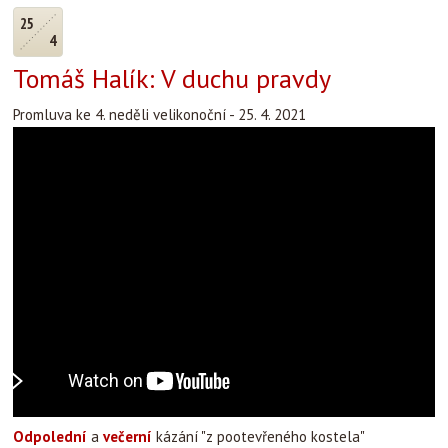
25
4
Tomáš Halík: V duchu pravdy
Promluva ke 4. neděli velikonoční - 25. 4. 2021
Odpolední
a
večerní
kázání "z pootevřeného kostela"