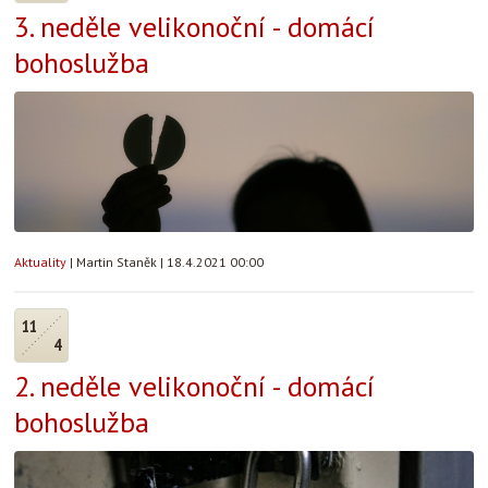
3. neděle velikonoční - domácí
bohoslužba
Aktuality
|
Martin Staněk
|
18.4.2021 00:00
11
4
2. neděle velikonoční - domácí
bohoslužba