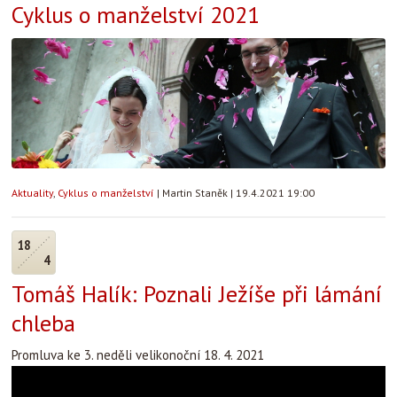
Cyklus o manželství 2021
Aktuality
,
Cyklus o manželství
|
Martin Staněk
|
19.4.2021 19:00
18
4
Tomáš Halík: Poznali Ježíše při lámání
chleba
Promluva ke 3. neděli velikonoční 18. 4. 2021