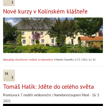
5
Nové kurzy v Kolínském klášteře
Aktuality
,
Duchovní cvičení a rekolekce
|
Martin Staněk
|
17.5.2021 12:31
16
5
Tomáš Halík: Jděte do celého světa
Promluva k 7. neděli velikonoční / Nanebevstoupení Páně - 16. 5.
2021