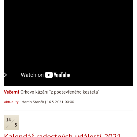
Večerní
Orkovo kázání "z pootevřeného kostela"
Aktuality
|
Martin Staněk
|
16.5.2021 00:00
14
5
Kalendář radostných událostí 2021