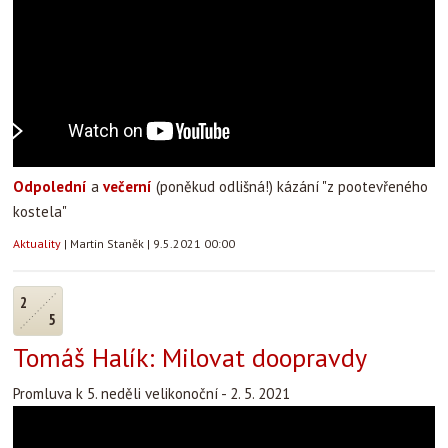
Odpolední
a
večerní
(poněkud odlišná!) kázání "z pootevřeného
kostela"
Aktuality
|
Martin Staněk
|
9.5.2021 00:00
2
5
Tomáš Halík: Milovat doopravdy
Promluva k 5. neděli velikonoční - 2. 5. 2021