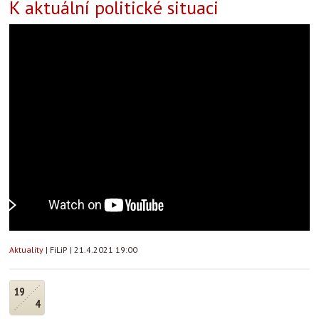
K aktuální politické situaci
Aktuality
|
FiLiP
|
21.4.2021 19:00
19
4