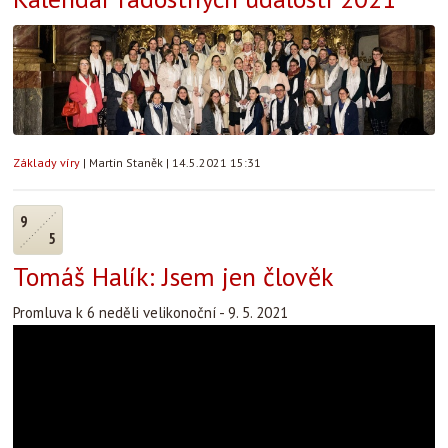
Základy víry
|
Martin Staněk
|
14.5.2021 15:31
9
5
Tomáš Halík: Jsem jen člověk
Promluva k 6 neděli velikonoční - 9. 5. 2021