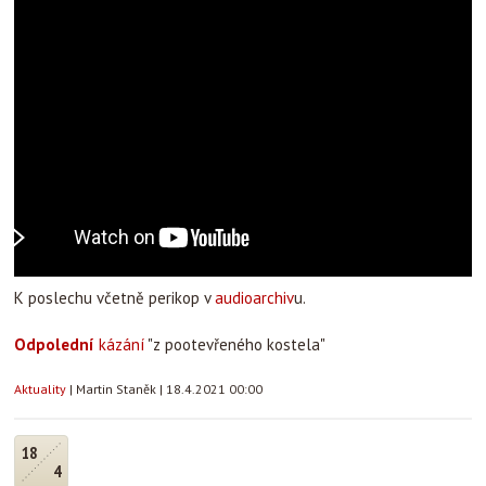
K poslechu včetně perikop v
audioarchiv
u.
Odpolední
kázání
"z pootevřeného kostela"
Aktuality
|
Martin Staněk
|
18.4.2021 00:00
18
4