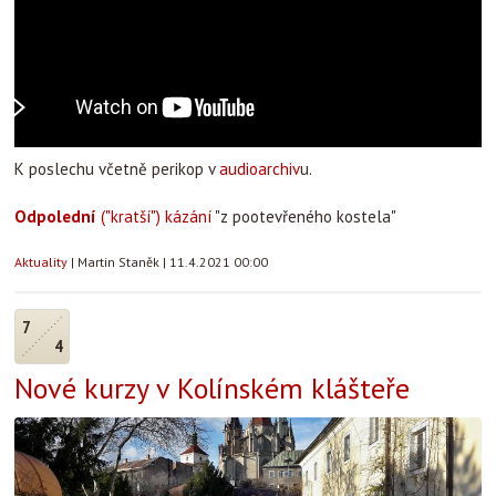
K poslechu včetně perikop v
audioarchiv
u.
Odpolední
("kratší") kázání
"z pootevřeného kostela"
Aktuality
|
Martin Staněk
|
11.4.2021 00:00
7
4
Nové kurzy v Kolínském klášteře