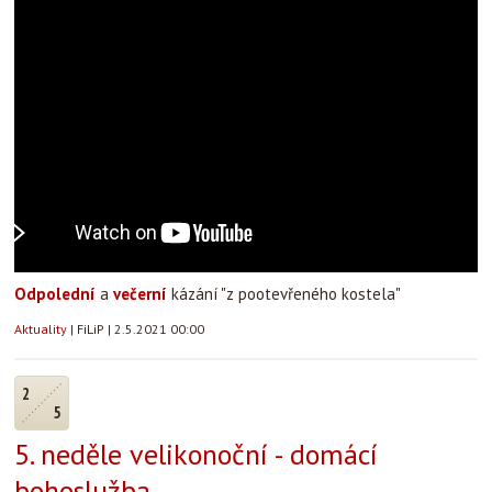
Odpolední
a
večerní
kázání "z pootevřeného kostela"
Aktuality
|
FiLiP
|
2.5.2021 00:00
2
5
5. neděle velikonoční - domácí
bohoslužba