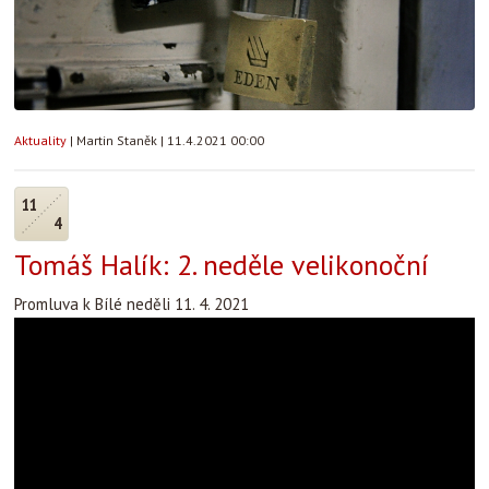
Aktuality
|
Martin Staněk
|
11.4.2021 00:00
11
4
Tomáš Halík: 2. neděle velikonoční
Promluva k Bílé neděli 11. 4. 2021