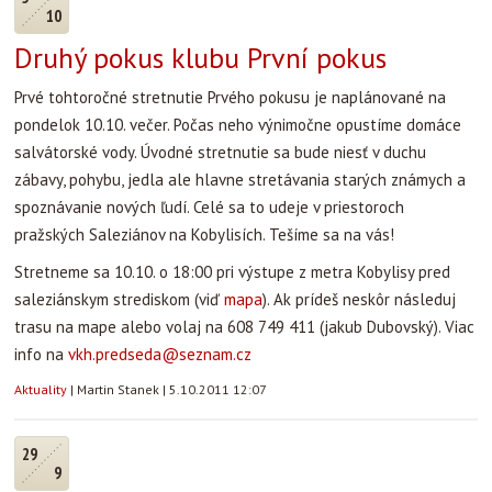
10
Druhý pokus klubu První pokus
Prvé tohtoročné stretnutie Prvého pokusu je naplánované na
pondelok 10.10. večer. Počas neho výnimočne opustíme domáce
salvátorské vody. Úvodné stretnutie sa bude niesť v duchu
zábavy, pohybu, jedla ale hlavne stretávania starých známych a
spoznávanie nových ľudí. Celé sa to udeje v priestoroch
pražských Saleziánov na Kobylisích. Tešíme sa na vás!
Stretneme sa 10.10. o 18:00 pri výstupe z metra Kobylisy pred
saleziánskym strediskom (viď
mapa
). Ak prídeš neskôr následuj
trasu na mape alebo volaj na 608 749 411 (jakub Dubovský). Viac
info na
vkh.predseda@seznam.cz
Aktuality
|
Martin Stanek
|
5.10.2011 12:07
29
9