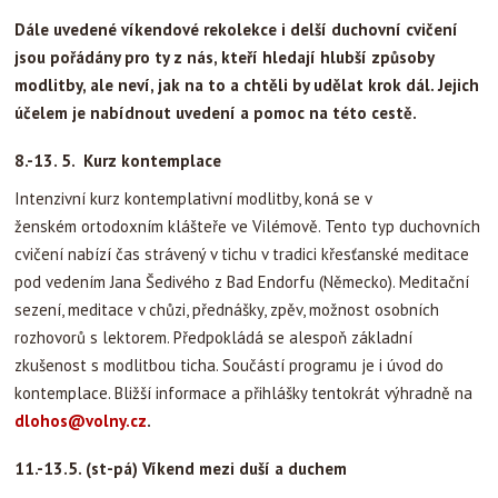
Dále uvedené víkendové rekolekce i delší duchovní cvičení
jsou pořádány pro ty z nás, kteří hledají hlubší způsoby
modlitby, ale neví, jak na to a chtěli by udělat krok dál. Jejich
účelem je nabídnout uvedení a pomoc na této cestě.
8.-13. 5. Kurz kontemplace
Intenzivní kurz kontemplativní modlitby, koná se v
ženském ortodoxním klášteře ve Vilémově. Tento typ duchovních
cvičení nabízí čas strávený v tichu v tradici křesťanské meditace
pod vedením Jana Šedivého z Bad Endorfu (Německo). Meditační
sezení, meditace v chůzi, přednášky, zpěv, možnost osobních
rozhovorů s lektorem. Předpokládá se alespoň základní
zkušenost s modlitbou ticha. Součástí programu je i úvod do
kontemplace. Bližší informace a přihlášky tentokrát výhradně na
dlohos@volny.cz
.
11.-13.5. (st-pá) Víkend mezi duší a duchem