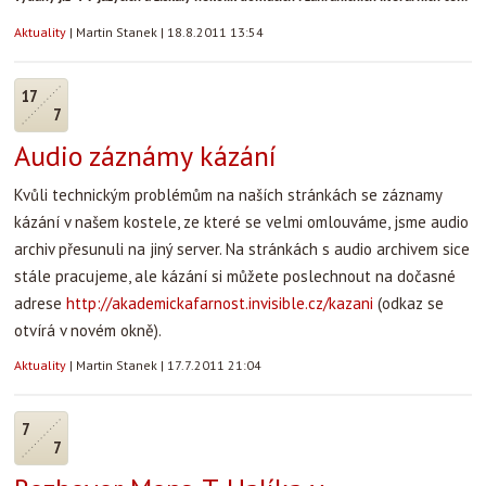
Aktuality
|
Martin Stanek
|
18.8.2011 13:54
17
7
Audio záznámy kázání
Kvůli technickým problémům na naších stránkách se záznamy
kázání v našem kostele, ze které se velmi omlouváme, jsme audio
archiv přesunuli na jiný server. Na stránkách s audio archivem sice
stále pracujeme, ale kázání si můžete poslechnout na dočasné
adrese
http://akademickafarnost.invisible.cz/kazani
(odkaz se
otvírá v novém okně).
Aktuality
|
Martin Stanek
|
17.7.2011 21:04
7
7