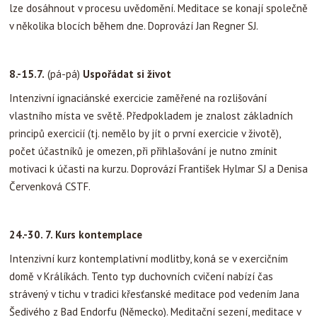
lze dosáhnout v procesu uvědomění. Meditace se konají společně
v několika blocích během dne. Doprovází Jan Regner SJ.
8.-15.7.
(pá-pá)
Uspořádat si život
Intenzivní ignaciánské exercicie zaměřené na rozlišování
vlastního místa ve světě. Předpokladem je znalost základních
principů exercicií (tj. nemělo by jít o první exercicie v životě),
počet účastníků je omezen, při přihlašování je nutno zmínit
motivaci k účasti na kurzu. Doprovází František Hylmar SJ a Denisa
Červenková CSTF.
24.-30. 7. Kurs kontemplace
Intenzivní kurz kontemplativní modlitby, koná se v exercičním
domě v Králíkách. Tento typ duchovních cvičení nabízí čas
strávený v tichu v tradici křesťanské meditace pod vedením Jana
Šedivého z Bad Endorfu (Německo). Meditační sezení, meditace v