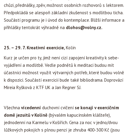
chůzi, přednášky, zpěv, možnost osobních rozhovorů s lektorem.
Předpokládá se alespoň základní zkušenost s modlitbou ticha.
Součástí programu je i úvod do kontemplace. Bližší informace a
přihlášky tentokrát výhradně na
dlohos@volny.cz.
25. – 29. 7.
Kreativní exercicie,
Kolín
Kurz je určen pro ty, jimž není cizí zapojení kreativity k sebe-
vyjádření a modlitbě. Vedle podnětů k meditaci budou mít
účastníci možnost využít výtvarných potřeb, které budou volně
k dispozici. Součástí exercicií bude také bibliodrama. Doprovází
Mireia Ryšková z KTF UK a Jan Regner SJ.
Všechna
vícedenní
duchovní cvičení
se konají v exercičním
domě jezuitů v Kolíně
(bývalém kapucínském klášteře),
jednodenní na Karmelu v Košířích. Cena za noc v jedno/dvou
lůžkových pokojích s plnou penzí je zhruba 400-300 Kč (jsou