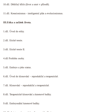
10.díl. Dědičný hřích (život a smrt v přírodě).
11.díl. Kreacionismus - inteligentní plán a evolucionismus.
III.Etika a začátek života.
1.díl. Úvod do etiky.
2.díl. Etické teorie.
3.díl. Etické teorie II.
4.díl Problém osoby.
5.díl. Embryo a jeho status.
6.díl. Úvod do klonování – reprodukční a terapeutické.
7.díl. Klonování – reprodukční a terapeutické.
8.díl. Terapeutické klonování a kmenové buňky.
9.díl. Embryonální kmenové buňky.