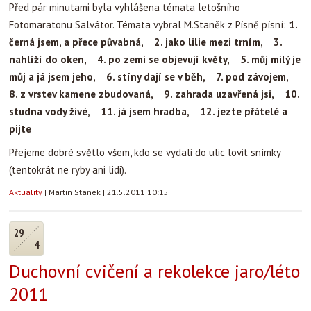
Před pár minutami byla vyhlášena témata letošního
Fotomaratonu Salvátor. Témata vybral M.Staněk z Písně písní:
1.
černá jsem, a přece půvabná, 2. jako lilie mezi trním, 3.
nahlíží do oken, 4. po zemi se objevují květy, 5. můj milý je
můj a já jsem jeho, 6. stíny dají se v běh, 7. pod závojem,
8. z vrstev kamene zbudovaná, 9. zahrada uzavřená jsi, 10.
studna vody živé, 11. já jsem hradba, 12. jezte přátelé a
pijte
Přejeme dobré světlo všem, kdo se vydali do ulic lovit snímky
(tentokrát ne ryby ani lidi).
Aktuality
|
Martin Stanek
|
21.5.2011 10:15
29
4
Duchovní cvičení a rekolekce jaro/léto
2011