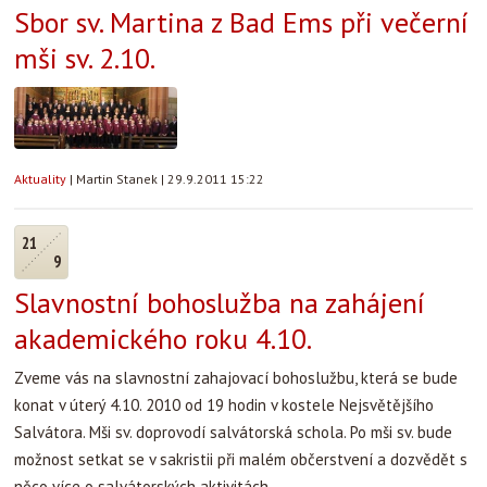
Sbor sv. Martina z Bad Ems při večerní
mši sv. 2.10.
Aktuality
|
Martin Stanek
|
29.9.2011 15:22
21
9
Slavnostní bohoslužba na zahájení
akademického roku 4.10.
Zveme vás na slavnostní zahajovací bohoslužbu, která se bude
konat v úterý 4.10. 2010 od 19 hodin v kostele Nejsvětějšího
Salvátora. Mši sv. doprovodí salvátorská schola. Po mši sv. bude
možnost setkat se v sakristii při malém občerstvení a dozvědět s
něco více o salvátorských aktivitách.