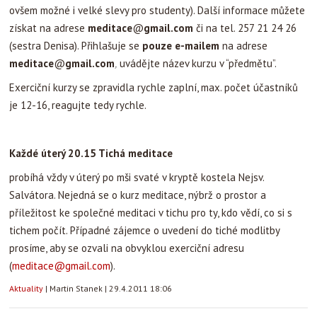
ovšem možné i velké slevy pro studenty). Další informace můžete
získat na adrese
meditace
@
gmail.com
či na tel. 257 21 24 26
(sestra Denisa). Přihlašuje se
pouze e-mailem
na adrese
meditace
@
gmail.com
,
uvádějte název kurzu v “předmětu”.
Exerciční kurzy se zpravidla rychle zaplní, max. počet účastníků
je 12-16, reagujte tedy rychle.
Každé úterý 20.15 Tichá meditace
probíhá vždy v úterý po mši svaté v kryptě kostela Nejsv.
Salvátora. Nejedná se o kurz meditace, nýbrž o prostor a
příležitost ke společné meditaci v tichu pro ty, kdo vědí, co si s
tichem počít. Případné zájemce o uvedení do tiché modlitby
prosíme, aby se ozvali na obvyklou exerciční adresu
(
meditace@gmail.com
).
Aktuality
|
Martin Stanek
|
29.4.2011 18:06