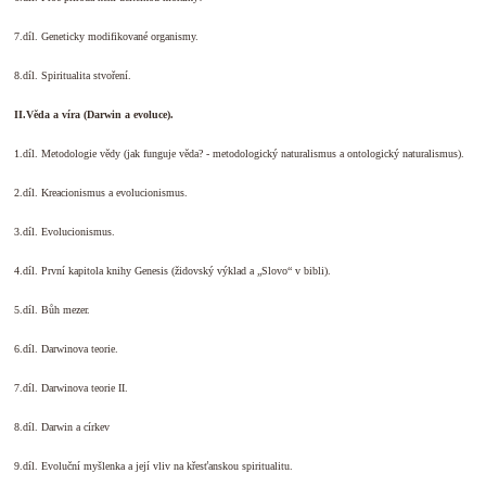
7.díl. Geneticky modifikované organismy.
8.díl. Spiritualita stvoření.
II.Věda a víra (Darwin a evoluce).
1.díl. Metodologie vědy (jak funguje věda? - metodologický naturalismus a ontologický naturalismus).
2.díl. Kreacionismus a evolucionismus.
3.díl. Evolucionismus.
4.díl. První kapitola knihy Genesis (židovský výklad a „Slovo“ v bibli).
5.díl. Bůh mezer.
6.díl. Darwinova teorie.
7.díl. Darwinova teorie II.
8.díl. Darwin a církev
9.díl. Evoluční myšlenka a její vliv na křesťanskou spiritualitu.