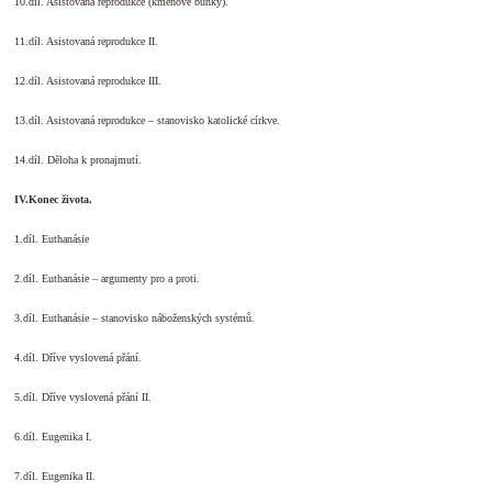
10.díl. Asistovaná reprodukce (kmenové buňky).
11.díl. Asistovaná reprodukce II.
12.díl. Asistovaná reprodukce III.
13.díl. Asistovaná reprodukce – stanovisko katolické církve.
14.díl. Děloha k pronajmutí.
IV.Konec života.
1.díl. Euthanásie
2.díl. Euthanásie – argumenty pro a proti.
3.díl. Euthanásie – stanovisko náboženských systémů.
4.díl. Dříve vyslovená přání.
5.díl. Dříve vyslovená přání II.
6.díl. Eugenika I.
7.díl. Eugenika II.