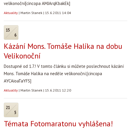
velikonoční
[cincopa AMJArqKbakEk]
Aktuality
|
Martin Stanek
|
15.6.2011 14:04
15
6
Kázání Mons. Tomáše Halíka na dobu
Velikonoční
Dostupné od 1.7.! V tomto článku si můžete poslechnout kázání
Mons. Tomáše Halíka na neděle velikonoční.
[cincopa
AYCAioaTaYFS]
Aktuality
|
Martin Stanek
|
15.6.2011 12:20
21
5
Témata Fotomaratonu vyhlášena!