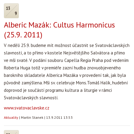
13
9
Alberic Mazák: Cultus Harmonicus
(25.9. 2011)
V neděli 25.9. budeme mít možnost účastnit se Svatováclavských
slavností, a to přímo v kostele Nejsvětějšího Salvátora a přímo
ve mši svaté. V podání souboru Capella Regia Praha pod vedením
Roberta Huga totiž v premiéře zazní hudba znovuobjeveného
barokního skladatele Alberica Mazáka v provedení tak, jak byla
původně zamýšlena. Mši sv. celebruje Mons.Tomáš Halík, hudební
doprovod je součástí programu kultura a liturgie v rámci
Svatováclavských slavností.
www.svatovaclavske.cz
Aktuality
|
Martin Stanek
|
13.9.2011 13:53