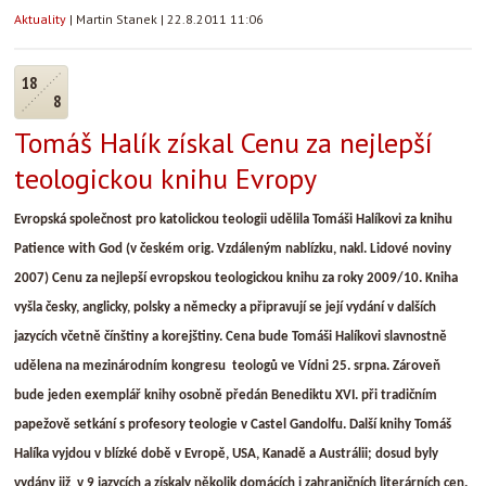
Aktuality
|
Martin Stanek
|
22.8.2011 11:06
18
8
Tomáš Halík získal Cenu za nejlepší
teologickou knihu Evropy
Evropská společnost pro katolickou teologii udělila Tomáši Halíkovi za knihu
Patience with God (v českém orig. Vzdáleným nablízku, nakl. Lidové noviny
2007) Cenu za nejlepší evropskou teologickou knihu za roky 2009/10. Kniha
vyšla česky, anglicky, polsky a německy a připravují se její vydání v dalších
jazycích včetně čínštiny a korejštiny. Cena bude Tomáši Halíkovi slavnostně
udělena na mezinárodním kongresu teologů ve Vídni 25. srpna. Zároveň
bude jeden exemplář knihy osobně předán Benediktu XVI. při tradičním
papežově setkání s profesory teologie v Castel Gandolfu. Další knihy Tomáš
Halíka vyjdou v blízké době v Evropě, USA, Kanadě a Austrálii; dosud byly
vydány již v 9 jazycích a získaly několik domácích i zahraničních literárních cen.