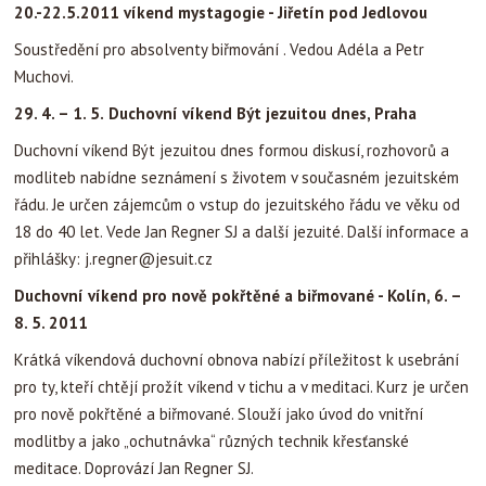
20.-22.5.2011 víkend mystagogie - Jiřetín pod Jedlovou
Soustředění pro absolventy biřmování . Vedou Adéla a Petr
Muchovi.
29. 4. – 1. 5.
Duchovní víkend Být jezuitou dnes, Praha
Duchovní víkend Být jezuitou dnes formou diskusí, rozhovorů a
modliteb nabídne seznámení s životem v současném jezuitském
řádu. Je určen zájemcům o vstup do jezuitského řádu ve věku od
18 do 40 let. Vede Jan Regner SJ a další jezuité. Další informace a
přihlášky: j.regner@jesuit.cz
Duchovní víkend pro nově pokřtěné a biřmované - Kolín, 6. –
8. 5. 2011
Krátká víkendová duchovní obnova nabízí příležitost k usebrání
pro ty, kteří chtějí prožít víkend v tichu a v meditaci. Kurz je určen
pro nově pokřtěné a biřmované. Slouží jako úvod do vnitřní
modlitby a jako „ochutnávka“ různých technik křesťanské
meditace. Doprovází Jan Regner SJ.