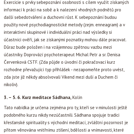
Exercicie s prvky sebepoznání osobnosti s cílem využít získaných
informací k práci na sobě a k nalezení vhodných podnětů pro
další sebedotváření a duchovní růst. K sebepoznání budou
použity nové psychodiagnostické metody (zejm. enneagram) a v
interaktivní skupinové i individuální práci nad výsledky si
účastníci ověří, jak se získanými poznatky mohou dále pracovat.
Důraz bude položen i na vzájemnou zpětnou vazbu mezi
účastníky. Doprovází psychoterapeut Michal Petr a sr. Denisa
Červenková CSTF. (Zda půjde o úvodní či pokračovací kurz
rozhodne převažující typ přihlášek - nezapomeňte proto uvést,
zda jste již někdy absolvovali Víkend mezi duší a Duchem či
nikoliv).
3. – 5. 6.
Kurz meditace Sádhana,
Kolín
Tato nabídka je určena zejména pro ty, kteří se v minulosti ještě
podobného kurzu nikdy nezúčastnili. Sádhana spojuje tradici
křesťanské spirituality s východní meditací, zvláštní pozornost je
přitom věnována vnitřnímu ztišení, bdělosti a vnímavosti, které