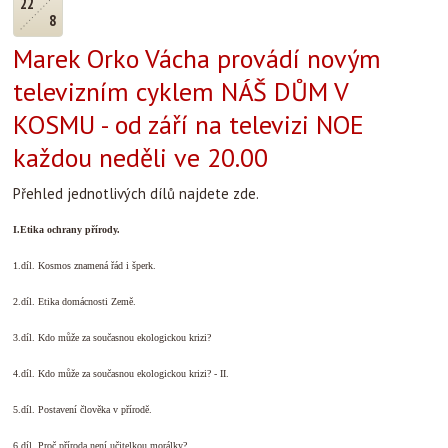
22
8
Marek Orko Vácha provádí novým
televizním cyklem NÁŠ DŮM V
KOSMU - od září na televizi NOE
každou neděli ve 20.00
Přehled jednotlivých dílů najdete zde.
I.Etika ochrany přírody.
1.díl. Kosmos znamená řád i šperk.
2.díl. Etika domácnosti Země.
3.díl. Kdo může za současnou ekologickou krizi?
4.díl. Kdo může za současnou ekologickou krizi? - II.
5.díl. Postavení člověka v přírodě.
6.díl. Proč příroda není učitelkou morálky?