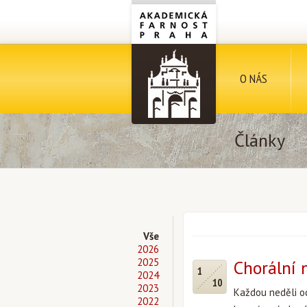
O NÁS
Články
Vše
2026
2025
Chorální 
1
2024
10
2023
Každou neděli od
2022