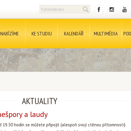
NABÍZÍME
KE STUDIU
KALENDÁŘ
MULTIMÉDIA
POD
AKTUALITY
nešpory a laudy
 19.30 hodin se můžete připojit (alespoň svojí ctěnou přítomností)