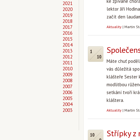
ke zpívané chorá
2021
lektor Jiří Hodin
2020
2019
začít den laudam
2018
2017
Aktuality
|
Martin S
2016
2015
2014
Společens
2013
1
2012
10
Máte chuť poděli
2011
2010
vás důležitá spo
2009
klášteře Sester 
2008
modlitbou růžen
2007
2006
setkání tvoří kr
2005
kláštera.
2004
2003
Aktuality
|
Martin S
Střípky z
10