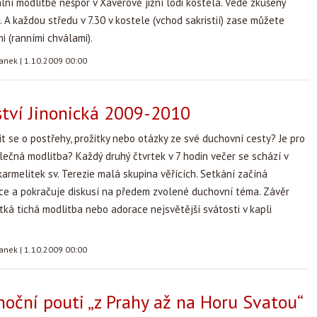
lní modlitbě nešpor v Xaverově jižní lodi kostela. Vede zkušený
a. A každou středu v 7.30 v kostele (vchod sakristií) zase můžete
i (ranními chválami).
tanek
|
1.10.2009 00:00
tví Jinonická 2009-2010
t se o postřehy, prožitky nebo otázky ze své duchovní cesty? Je pro
lečná modlitba? Každý druhý čtvrtek v 7 hodin večer se schází v
karmelitek sv. Terezie malá skupina věřících. Setkání začíná
ce a pokračuje diskusí na předem zvolené duchovní téma. Závěr
átká tichá modlitba nebo adorace nejsvětější svátosti v kapli
tanek
|
1.10.2009 00:00
 noční pouti „z Prahy až na Horu Svatou“