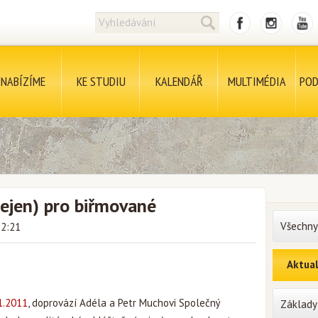
NABÍZÍME
KE STUDIU
KALENDÁŘ
MULTIMÉDIA
POD
nejen) pro biřmované
Všechny
12:21
Aktual
1.2011
, doprovází Adéla a Petr Muchovi Společný
Základy 