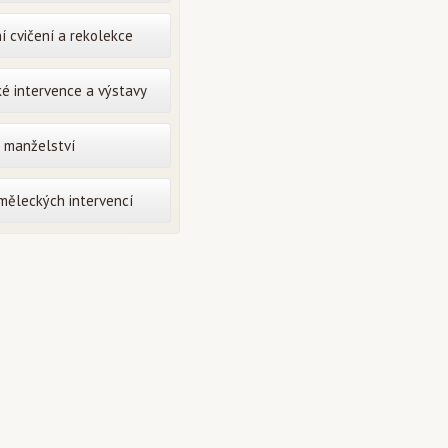
í cvičení a rekolekce
é intervence a výstavy
o manželství
uměleckých intervencí