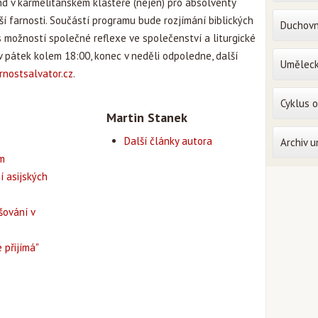
d v karmelitánském klášteře (nejen) pro absolventy
ší farnosti. Součástí programu bude rozjímání biblických
Duchovn
 s možností společné reflexe ve společenství a liturgické
v pátek kolem 18:00, konec v neděli odpoledne, další
Uměleck
nostsalvator.cz
.
Cyklus 
Martin Stanek
Další články autora
Archiv 
em
í asijských
šování v
 přijímá"