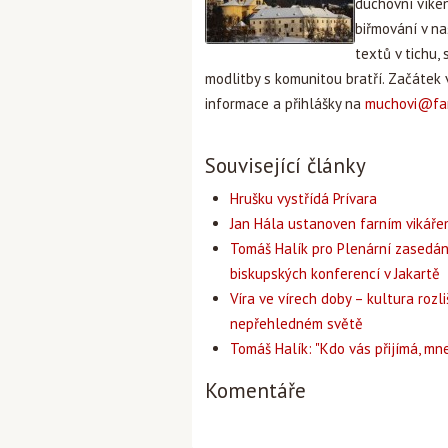
duchovní víken
biřmování v na
textů v tichu,
modlitby s komunitou bratří. Začátek 
informace a přihlášky na
muchovi@far
Související články
Hrušku vystřídá Prívara
Jan Hála ustanoven farním vikář
Tomáš Halík pro Plenární zasedán
biskupských konferencí v Jakartě
Víra ve vírech doby – kultura rozli
nepřehledném světě
Tomáš Halík: "Kdo vás přijímá, mne
Komentáře