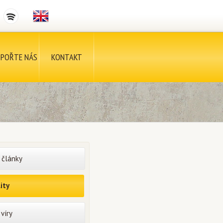
POŘTE NÁS
KONTAKT
 články
ity
víry