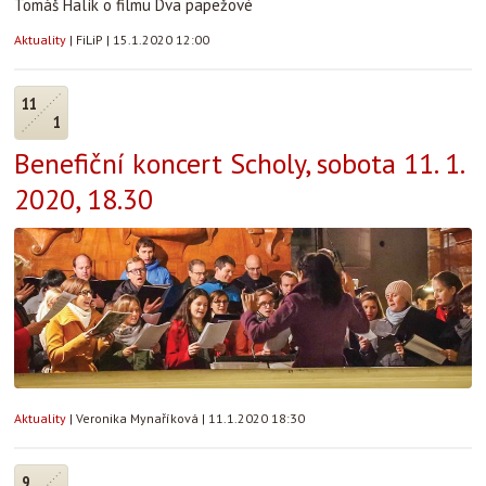
Tomáš Halík o filmu Dva papežové
Aktuality
|
FiLiP
|
15.1.2020 12:00
11
1
Benefiční koncert Scholy, sobota 11. 1.
2020, 18.30
Aktuality
|
Veronika Mynaříková
|
11.1.2020 18:30
9