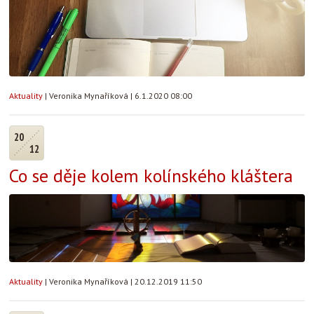
Aktuality
|
Veronika Mynaříková
|
6.1.2020 08:00
20
12
Co se děje kolem kolínského kláštera
Aktuality
|
Veronika Mynaříková
|
20.12.2019 11:50