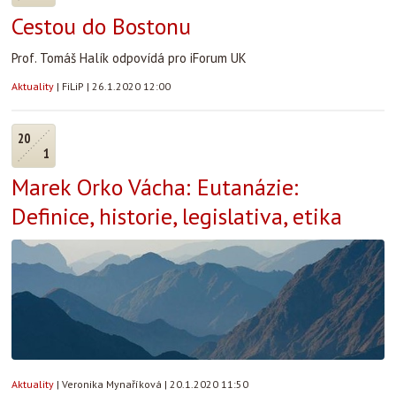
Cestou do Bostonu
Prof. Tomáš Halík odpovídá pro iForum UK
Aktuality
|
FiLiP
|
26.1.2020 12:00
20
1
Marek Orko Vácha: Eutanázie:
Definice, historie, legislativa, etika
Aktuality
|
Veronika Mynaříková
|
20.1.2020 11:50