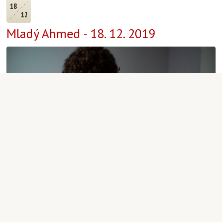
18
12
Mladý Ahmed - 18. 12. 2019
Projekce filmu v rámci cyklu Film a spiritualita
Aktuality
|
Veronika Mynaříková
|
18.12.2019 19:00
18
12
Před osmi lety zemřel Václav Havel