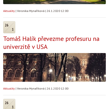
Aktuality
|
Veronika Mynaříková
|
26.1.2020 12:00
26
1
Tomáš Halík převezme profesuru na
univerzitě v USA
Aktuality
|
Veronika Mynaříková
|
26.1.2020 12:00
26
1