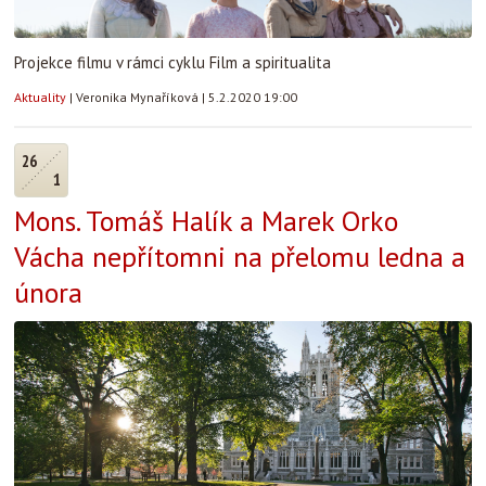
Projekce filmu v rámci cyklu Film a spiritualita
Aktuality
|
Veronika Mynaříková
|
5.2.2020 19:00
26
1
Mons. Tomáš Halík a Marek Orko
Vácha nepřítomni na přelomu ledna a
února