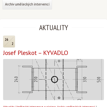
Archiv uměleckých intervencí
AKTUALITY
26
2
Josef Pleskot – KYVADLO
Aktuality
,
Umělecké intervence a výstavy
,
Archiv uměleckých intervencí
|