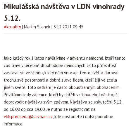
Mikulášská návštěva v LDN vinohrady
5.12.
Aktuality
|
Martin Stanek
|
5.12.2011 09:45
Jako každý rok, i letos navštívíme v adventu nemocné, kteří tento
čas tráví v léčebně dlouhodobě nemocných. Je to příležitost
zastavit se ve shonu, který nám vnucuje tento svět a darovat
trochu své pozornosti a dobré slovo lidem, kteří žijí ve zcela
jiném světě. Toto setkání je často oboustranným obohacením.
Přivítáme tedy zájemce, kteří by chtěli vzít hudební nástroj či
doprovodit návštěvu svým zpěvem. Návštěva se uskuteční 5.12.
od 16.00 do cca 19.00. Je nutno se registrovat na
vkh.predseda@seznam.cz
, kde dostanete i další podrobné
informace.