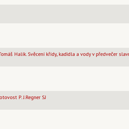
omáš Halík. Svěcení křídy, kadidla a vody v předvečer slav
tovost P. J.Regner SJ