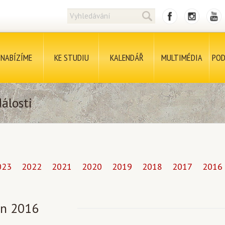
NABÍZÍME
KE STUDIU
KALENDÁŘ
MULTIMÉDIA
POD
álosti
023
2022
2021
2020
2019
2018
2017
2016
n 2016