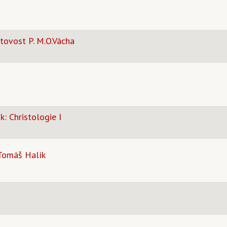
ovost P. M.O.Vácha
k: Christologie I
 Tomáš Halík