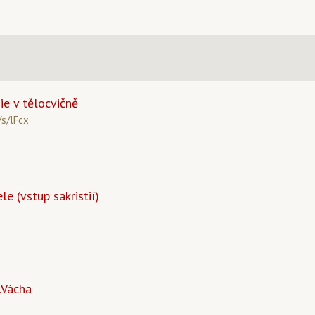
e v tělocvičně
/s/lFcx
le (vstup sakristií)
.Vácha