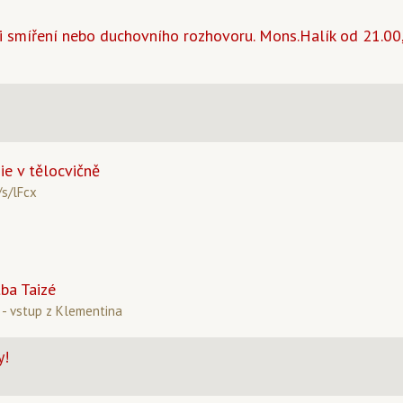
 smíření nebo duchovního rozhovoru. Mons.Halík od 21.00,
e v tělocvičně
/s/lFcx
tba Taizé
 - vstup z Klementina
y!