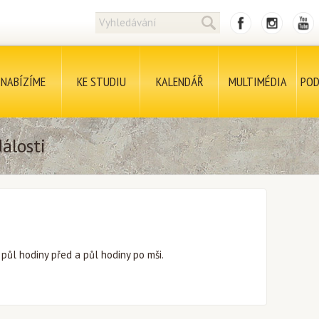
NABÍZÍME
KE STUDIU
KALENDÁŘ
MULTIMÉDIA
POD
álosti
ůl hodiny před a půl hodiny po mši.