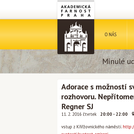
O NÁS
Minulé ud
Adorace s možností s
rozhovoru. Nepřítomen
Regner SJ
11. 2. 2016 čtvrtek
20:00 - 22:00
vstup z Křiřžovnického náměstí.
http: