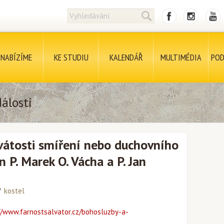
NABÍZÍME
KE STUDIU
KALENDÁŘ
MULTIMÉDIA
POD
álosti
vátosti smíření nebo duchovního
 P. Marek O. Vácha a P. Jan
kostel
//www.farnostsalvator.cz/bohosluzby-a-