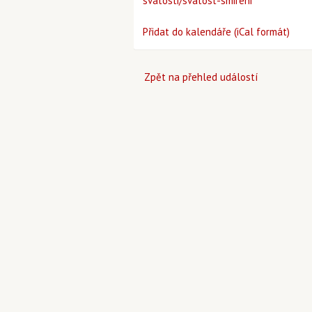
svatosti/svatost-smireni
Přidat do kalendáře (iCal formát)
Zpět na přehled událostí