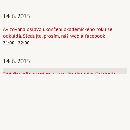
14. 6. 2015
Avizovaná oslava ukončení akademického roku se
odkládá. Sledujte, prosím, náš web a facebook
21:00 - 22:00
14. 6. 2015
Zádušní mše svatá za + Ludvíka Vaculíka. Celebruje
Mons. Tomáš Halík
20:00 - 21:00
Kostel
Mše svatá. Celebruje Mons. Tomáš Halík
14:00 - 15:00
kostel
Svatba Jan Soukup a Jana Kutilová