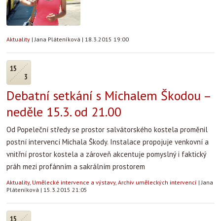
Aktuality
|
Jana Pláteníková
|
18.3.2015 19:00
15
3
Debatní setkání s Michalem Škodou –
neděle 15.3. od 21.00
Od Popeleční středy se prostor salvátorského kostela proměnil
postní intervencí Michala Škody. Instalace propojuje venkovní a
vnitřní prostor kostela a zároveň akcentuje pomyslný i faktický
práh mezi profánním a sakrálním prostorem
Aktuality
,
Umělecké intervence a výstavy
,
Archiv uměleckých intervencí
|
Jana
Pláteníková
|
15.3.2015 21:05
15