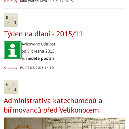
Aktuality
|
Jana Pláteníková
|
8.3.2015 15:15
8
3
Týden na dlani - 2015/11
Avizované události
od 8. března 2015
3. neděle postní
Aktuality
|
FiLiP
|
8.3.2015 14:50
3
3
Administrativa katechumenů a
biřmovanců před Velikonocemi