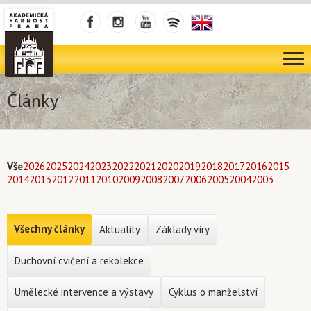
Články
Vše
2026
2025
2024
2023
2022
2021
2020
2019
2018
2017
2016
2015
2014
2013
2012
2011
2010
2009
2008
2007
2006
2005
2004
2003
Všechny články
Aktuality
Základy víry
Duchovní cvičení a rekolekce
Umělecké intervence a výstavy
Cyklus o manželství