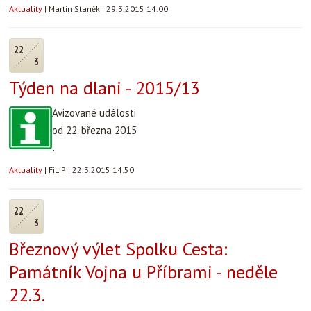
Aktuality
|
Martin Staněk
|
29.3.2015 14:00
22
3
Týden na dlani - 2015/13
Avizované události
od 22. března 2015
.
Aktuality
|
FiLiP
|
22.3.2015 14:50
22
3
Březnový výlet Spolku Cesta:
Památník Vojna u Příbrami - neděle
22.3.