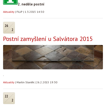
2. neděle postní
Aktuality
|
FiLiP
|
1.3.2015 14:50
26
2
Postní zamyšlení u Salvátora 2015
.
Aktuality
|
Martin Staněk
|
26.2.2015 19:30
22
2