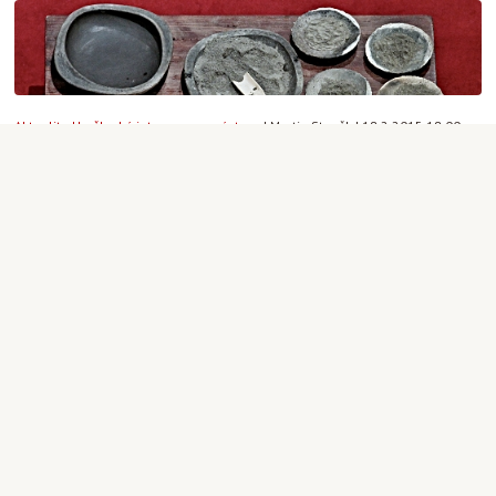
Aktuality
,
Umělecké intervence a výstavy
|
Martin Staněk
|
18.2.2015 18:00
18
2
Postní doba 2015 u Salvátora
Aktuality
|
Martin Staněk
|
18.2.2015 00:00
16