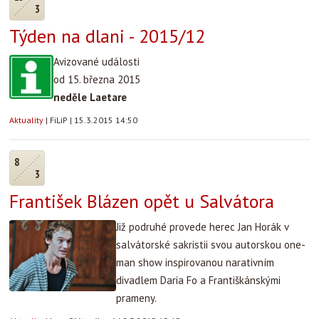
3
Týden na dlani - 2015/12
Avizované události
od 15. března 2015
neděle Laetare
Aktuality
|
FiLiP
|
15.3.2015 14:50
8
3
František Blázen opět u Salvátora
Již podruhé provede herec Jan Horák v
salvátorské sakristii svou autorskou one-
man show inspirovanou narativním
divadlem Daria Fo a Františkánskými
prameny.