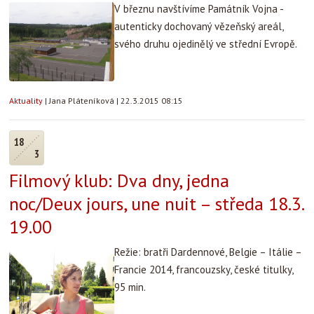
V březnu navštívíme Památník Vojna -
autenticky dochovaný vězeňský areál,
svého druhu ojedinělý ve střední Evropě.
Aktuality
|
Jana Pláteníková
|
22.3.2015 08:15
18
3
Filmový klub: Dva dny, jedna
noc/Deux jours, une nuit – středa 18.3.
19.00
Režie: bratři Dardennové, Belgie – Itálie –
Francie 2014, francouzsky, české titulky,
95 min.