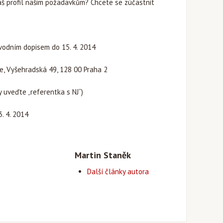
š profil našim požadavkům? Chcete se zúčastnit
ůvodním dopisem do 15. 4. 2014
, Vyšehradská 49, 128 00 Praha 2
 uveďte „referentka s NJ“)
. 4. 2014
Martin Staněk
Další články autora