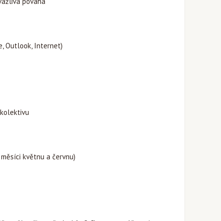
uvážlivá povaha
, Outlook, Internet)
kolektivu
 měsíci květnu a červnu)