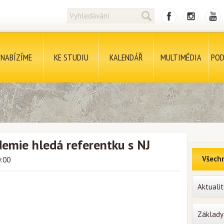
NABÍZÍME
KE STUDIU
KALENDÁŘ
MULTIMÉDIA
POD
emie hledá referentku s NJ
Všechn
0:00
Aktualit
Základy 