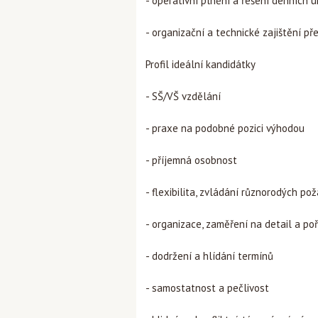
- operativní plnění a řešení denních 
- organizační a technické zajištění př
Profil ideální kandidátky
- SŠ/VŠ vzdělání
- praxe na podobné pozici výhodou
- příjemná osobnost
- flexibilita, zvládání různorodých p
- organizace, zaměření na detail a po
- dodržení a hlídání termínů
- samostatnost a pečlivost