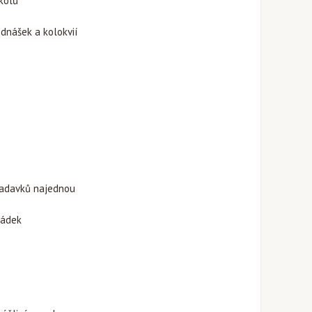
úkolů
ednášek a kolokvií
ožadavků najednou
řádek