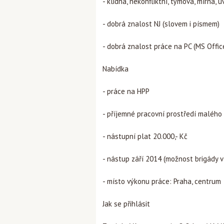
- klidná, nekonfliktní, týmová, mírná, 
- dobrá znalost NJ (slovem i písmem)
- dobrá znalost práce na PC (MS Office
Nabídka
- práce na HPP
- příjemné pracovní prostředí malého 
- nástupní plat 20.000,- Kč
- nástup září 2014 (možnost brigády v
- místo výkonu práce: Praha, centrum
Jak se přihlásit