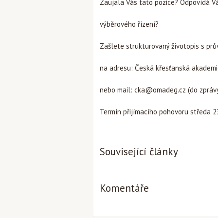
Zaujala Vás tato pozice? Odpovídá Vá
výběrového řízení?
Zašlete strukturovaný životopis s pr
na adresu: Česká křesťanská akademie
nebo mail:
cka@omadeg.cz
(do zprávy
Termín přijímacího pohovoru středa 23
Související články
Komentáře