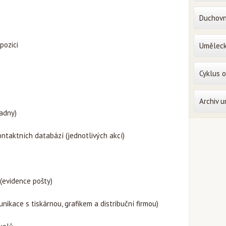
Duchovn
pozici
Uměleck
Cyklus 
Archiv 
ladny)
ontaktních databází (jednotlivých akcí)
(evidence pošty)
nikace s tiskárnou, grafikem a distribuční firmou)