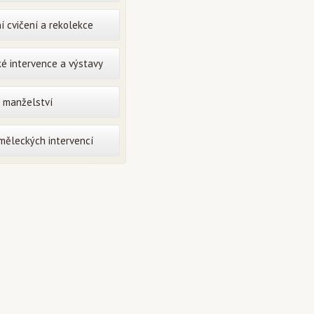
í cvičení a rekolekce
é intervence a výstavy
o manželství
uměleckých intervencí