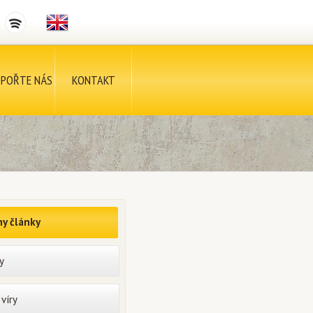
POŘTE NÁS
KONTAKT
y články
y
víry