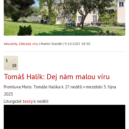
Aktuality
,
Základy víry
|
Martin Staněk
|
9.10.2025 18:30
5
10
Tomáš Halík: Dej nám malou víru
Promluva Mons. Tomáše Halíka k 27. neděli v mezidobí 5. října
2025
Liturgické
texty
k neděli