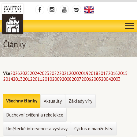
Články
Vše
2026
2025
2024
2023
2022
2021
2020
2019
2018
2017
2016
2015
2014
2013
2012
2011
2010
2009
2008
2007
2006
2005
2004
2003
Všechny články
Aktuality
Základy víry
Duchovní cvičení a rekolekce
Umělecké intervence a výstavy
Cyklus o manželství