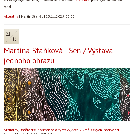
hod.
Aktuality
|
Martin Staněk
|
23.11.2025 00:00
21
11
Martina Staňková - Sen / Výstava
jednoho obrazu
Aktuality
,
Umělecké intervence a výstavy
,
Archiv uměleckých intervencí
|