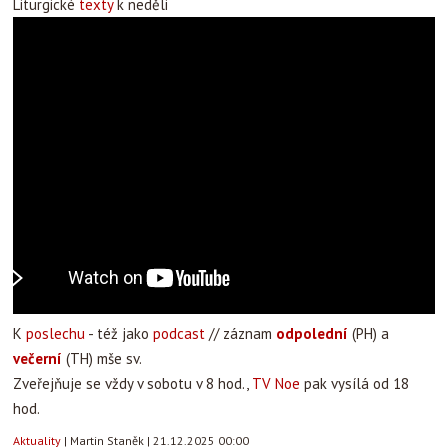
Liturgické
texty
k neděli
K
poslechu
- též jako
podcast
// záznam
odpolední
(PH) a
večerní
(TH) mše sv.
Zveřejňuje se vždy v sobotu v 8 hod.,
TV Noe
pak vysílá od 18
hod.
Aktuality
|
Martin Staněk
|
21.12.2025 00:00