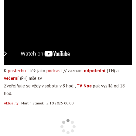
K
poslechu
- též jako
podcast
// záznam
odpolední
(TH) a
večerní
(PH) mše sv.
Zveřejňuje se vždy v sobotu v 8 hod.,
TV Noe
pak vysílá od 18
hod.
Aktuality
|
Martin Staněk
|
5.10.2025 00:00