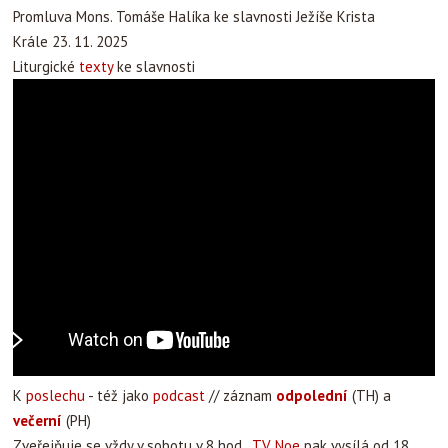
Promluva Mons. Tomáše Halíka ke slavnosti Ježíše Krista
Krále 23. 11. 2025
Liturgické
texty
ke slavnosti
K
poslechu
- též jako
podcast
// záznam
odpolední
(TH) a
večerní
(PH)
Zveřejňuje se vždy v sobotu v 8 hod.,
TV Noe
pak vysílá od 18