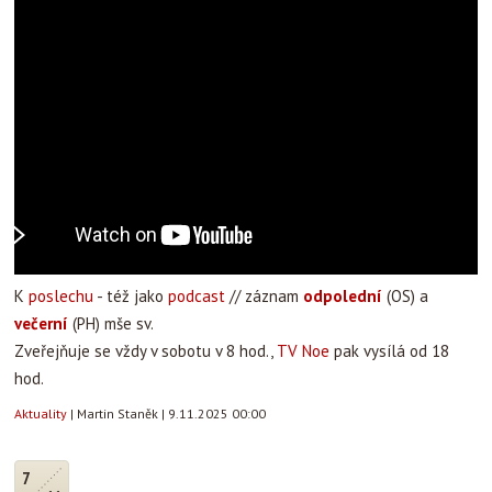
K
poslechu
- též jako
podcast
// záznam
odpolední
(OS) a
večerní
(PH) mše sv.
Zveřejňuje se vždy v sobotu v 8 hod.,
TV Noe
pak vysílá od 18
hod.
Aktuality
|
Martin Staněk
|
9.11.2025 00:00
7