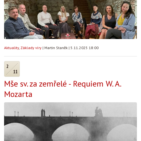
Aktuality
,
Základy víry
|
Martin Staněk
|
5.11.2025 18:00
2
11
Mše sv. za zemřelé - Requiem W. A.
Mozarta