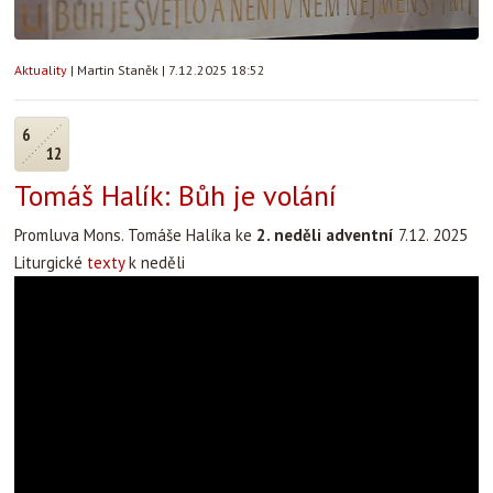
Aktuality
|
Martin Staněk
|
7.12.2025 18:52
6
12
Tomáš Halík: Bůh je volání
Promluva Mons. Tomáše Halíka ke
2. neděli adventní
7.12. 2025
Liturgické
texty
k neděli