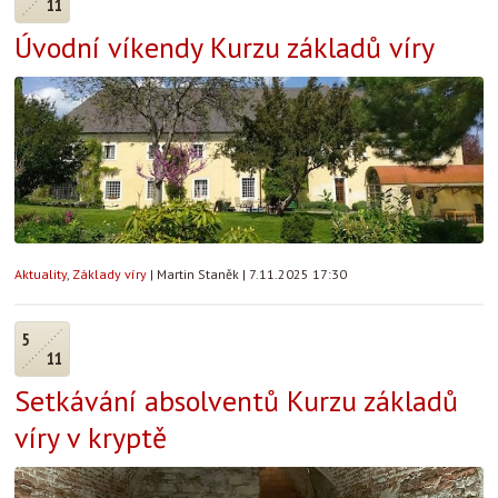
11
Úvodní víkendy Kurzu základů víry
Aktuality
,
Základy víry
|
Martin Staněk
|
7.11.2025 17:30
5
11
Setkávání absolventů Kurzu základů
víry v kryptě