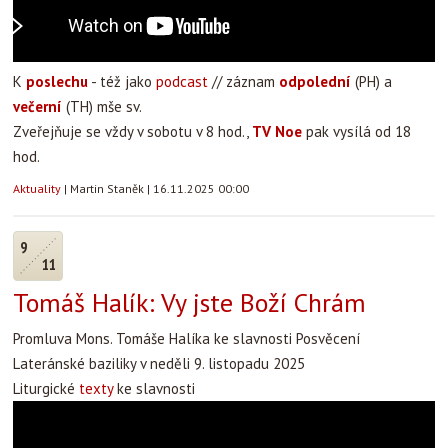
K
poslechu
- též jako
podcast
// záznam
odpolední
(PH) a
večerní
(TH) mše sv.
Zveřejňuje se vždy v sobotu v 8 hod.,
TV Noe
pak vysílá od 18
hod.
Aktuality
|
Martin Staněk
|
16.11.2025 00:00
9
11
Tomáš Halík: Vy jste Boží Chrám
Promluva Mons. Tomáše Halíka ke slavnosti Posvěcení
Lateránské baziliky v neděli 9. listopadu 2025
Liturgické
texty
ke slavnosti