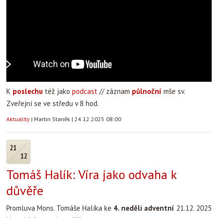
K
poslechu
též jako
podcast
// záznam
půlnoční
mše sv.
Zveřejní se ve středu v 8 hod.
Aktuality
|
Martin Staněk
|
24.12.2025 08:00
21
12
Tomáš Halík: Víra jako odvaha k
důvěře
Promluva Mons. Tomáše Halíka ke
4. neděli adventní
21.12. 2025