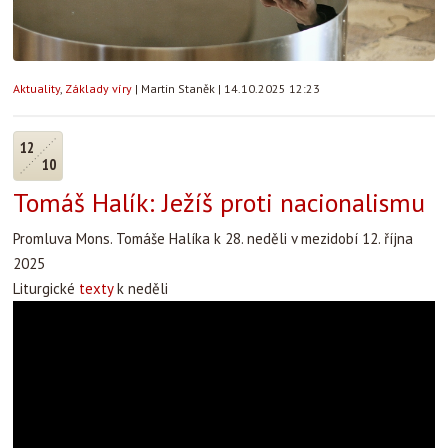
Aktuality
,
Základy víry
|
Martin Staněk
|
14.10.2025 12:23
12
10
Tomáš Halík: Ježíš proti nacionalismu
Promluva Mons. Tomáše Halíka k 28. neděli v mezidobí 12. října
2025
Liturgické
texty
k neděli