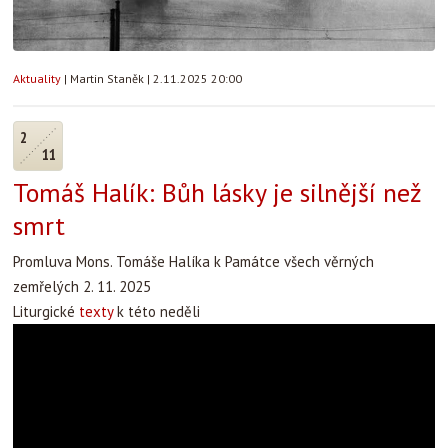
Aktuality
|
Martin Staněk
|
2.11.2025 20:00
2
11
Tomáš Halík: Bůh lásky je silnější než
smrt
Promluva Mons. Tomáše Halíka k Památce všech věrných
zemřelých 2. 11. 2025
Liturgické
texty
k této neděli