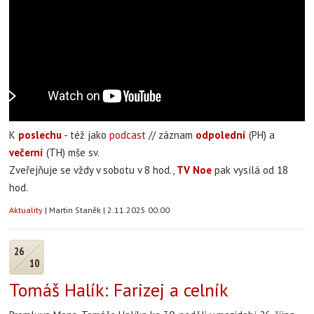
K
poslechu
- též jako
podcast
// záznam
odpolední
(PH) a
večerní
(TH) mše sv.
Zveřejňuje se vždy v sobotu v 8 hod.,
TV Noe
pak vysílá od 18
hod.
Aktuality
|
Martin Staněk
|
2.11.2025 00:00
26
10
Tomáš Halík: Farizej a celník