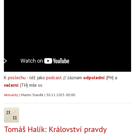
K
poslechu
- též jako
podcast
// záznam
odpolední
(PH) a
večerní
(TH) mše sv.
Aktuality
|
Martin Staněk
|
30.11.2025 00:00
23
11
Tomáš Halík: Království pravdy