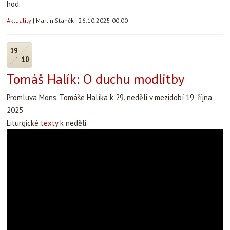
hod.
Aktuality
|
Martin Staněk
|
26.10.2025 00:00
19
10
Tomáš Halík: O duchu modlitby
Promluva Mons. Tomáše Halíka k 29. neděli v mezidobí 19. října
2025
Liturgické
texty
k neděli