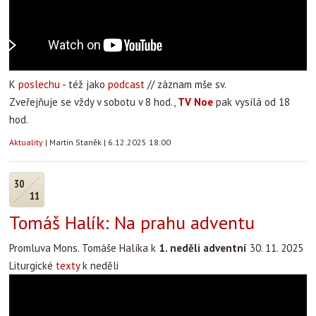
K
poslechu
- též jako
podcast
// záznam mše sv.
Zveřejňuje se vždy v sobotu v 8 hod.,
TV Noe
pak vysílá od 18
hod.
Aktuality
|
Martin Staněk
|
6.12.2025 18:00
30
11
Tomáš Halík: Na prahu adventu
Promluva Mons. Tomáše Halíka k
1. neděli adventní
30. 11. 2025
Liturgické
texty
k neděli