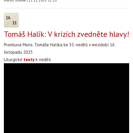
Martin Staněk
|
21.11.2025 12:15
16
11
Tomáš Halík: V krizích zvedněte hlavy!
Promluva Mons. Tomáše Halíka ke 33. neděli v mezidobí 16.
listopadu 2025
Liturgické
texty
k neděli