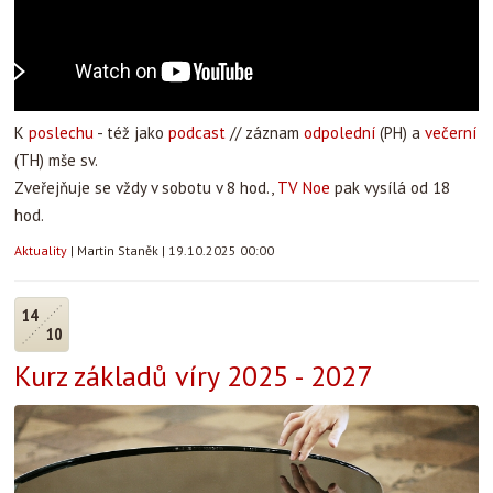
K
poslechu
- též jako
podcast
// záznam
odpolední
(PH) a
večerní
(TH) mše sv.
Zveřejňuje se vždy v sobotu v 8 hod.,
TV Noe
pak vysílá od 18
hod.
Aktuality
|
Martin Staněk
|
19.10.2025 00:00
14
10
Kurz základů víry 2025 - 2027