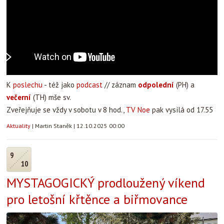
K
poslechu
- též jako
podcast
// záznam
odpolední
(PH) a
večerní
(TH) mše sv.
Zveřejňuje se vždy v sobotu v 8 hod.,
TV Noe
pak vysílá od 17.55
Aktuality
|
Martin Staněk
|
12.10.2025 00:00
9
10
MYSTAGOGICKÝ prodloužený víkend
pro letošní křtěnce a biřmovance