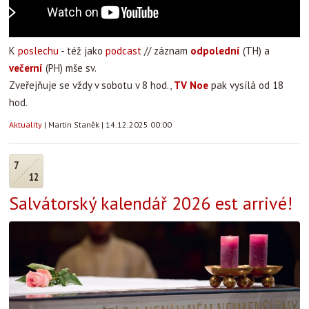
K
poslechu
- též jako
podcast
// záznam
odpolední
(TH) a
večerní
(PH) mše sv.
Zveřejňuje se vždy v sobotu v 8 hod.,
TV Noe
pak vysílá od 18
hod.
Aktuality
|
Martin Staněk
|
14.12.2025 00:00
7
12
Salvátorský kalendář 2026 est arrivé!