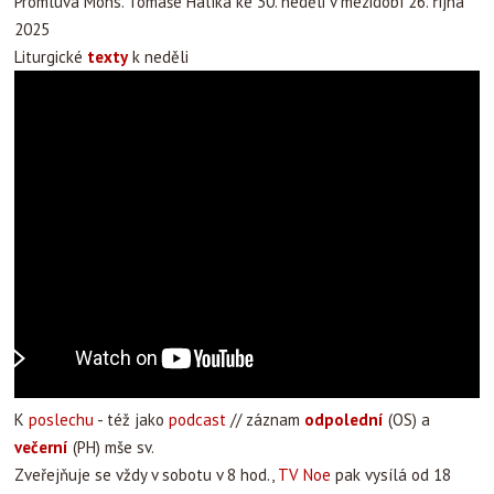
Promluva Mons. Tomáše Halíka ke 30. neděli v mezidobí 26. října
2025
Liturgické
texty
k neděli
K
poslechu
- též jako
podcast
// záznam
odpolední
(OS) a
večerní
(PH) mše sv.
Zveřejňuje se vždy v sobotu v 8 hod.,
TV Noe
pak vysílá od 18