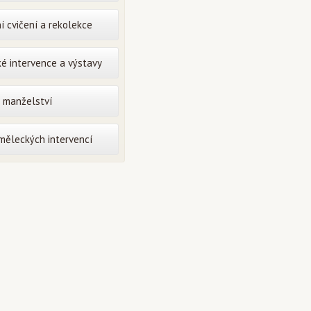
í cvičení a rekolekce
é intervence a výstavy
o manželství
uměleckých intervencí