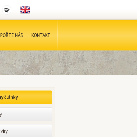
POŘTE NÁS
KONTAKT
y články
y
víry