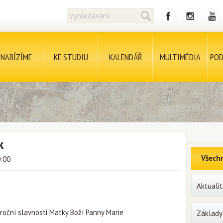
NABÍZÍME
KE STUDIU
KALENDÁŘ
MULTIMÉDIA
POD
k
Všechn
0:00
Aktualit
oční slavnosti Matky Boží Panny Marie
Základy 