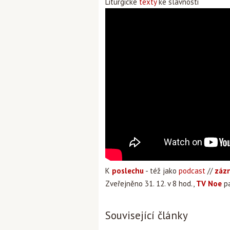
Liturgické
texty
ke slavnosti
K
poslechu
- též jako
podcast
//
záz
Zveřejněno 31. 12. v 8 hod.,
TV Noe
pa
Související články