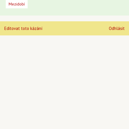
Mezidobí
Editovat toto kázání
Odhlásit