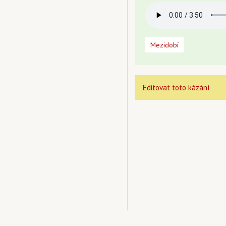
Mezidobí
Editovat toto kázání