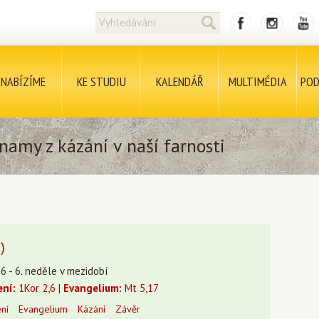
NABÍZÍME
KE STUDIU
KALENDÁŘ
MULTIMÉDIA
POD
namy z kázání v naší farnosti
)
26 - 6. neděle v mezidobí
ení:
1Kor 2,6 |
Evangelium:
Mt 5,17
ení
Evangelium
Kázání
Závěr