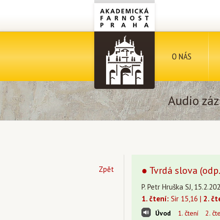
O NÁS
Audio záz
● Tvrdá slova (odp.
Zpět
P. Petr Hruška SJ, 15.2.20
1. čtení:
Sir 15,16 |
2. čt
Úvod
1. čtení
2. čt