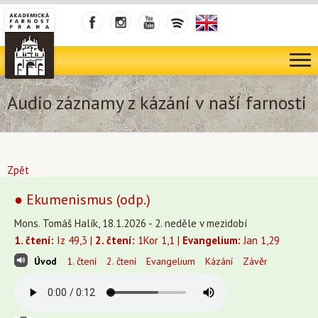
Audio záznamy z kázání v naší farnosti
Zpět
● Ekumenismus (odp.)
Mons. Tomáš Halík, 18.1.2026 - 2. neděle v mezidobí
1. čtení:
Iz 49,3 |
2. čtení:
1Kor 1,1 |
Evangelium:
Jan 1,29
Úvod
1. čtení
2. čtení
Evangelium
Kázání
Závěr