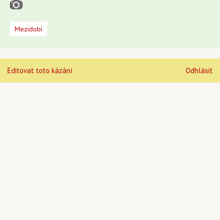
Mezidobí
Editovat toto kázání
Odhlásit