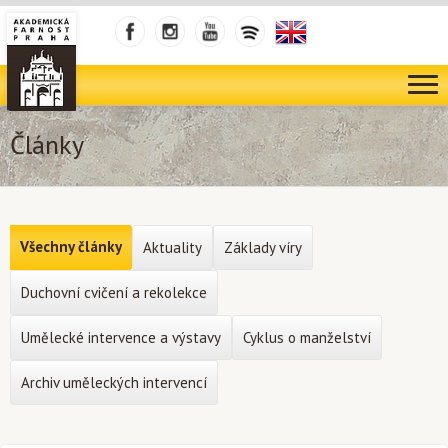
Články
Všechny články
Aktuality
Základy víry
Duchovní cvičení a rekolekce
Umělecké intervence a výstavy
Cyklus o manželství
Archiv uměleckých intervencí