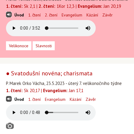
1. čtení:
Sk 2,1 |
2. čtení:
1Kor 12,3 |
Evangelium:
Jan 20,19
Úvod
1. čtení
2. čtení
Evangelium
Kázání
Závěr
Velikonoce
Slavnosti
● Svatodušní novéna; charismata
P. Marek Orko Vácha, 23.5.2023 - úterý 7. velikonočního týdne
1. čtení:
Sk 20,17 |
Evangelium:
Jan 17,1
Úvod
1. čtení
Evangelium
Kázání
Závěr