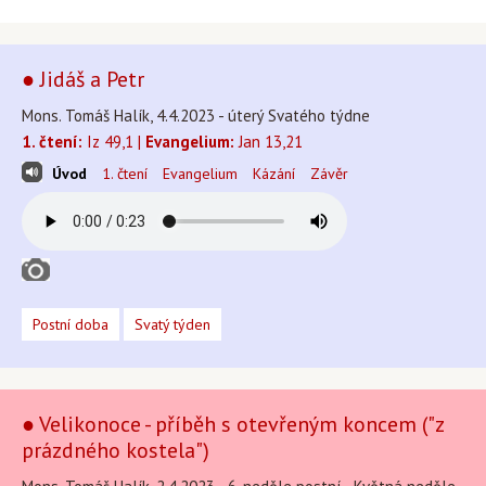
● Jidáš a Petr
Mons. Tomáš Halík, 4.4.2023 - úterý Svatého týdne
1. čtení:
Iz 49,1 |
Evangelium:
Jan 13,21
Úvod
1. čtení
Evangelium
Kázání
Závěr
Postní doba
Svatý týden
● Velikonoce - příběh s otevřeným koncem ("z
prázdného kostela")