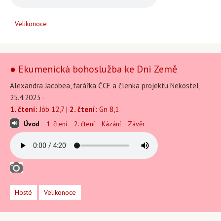
Velikonoce
● Ekumenická bohoslužba ke Dni Země
Alexandra Jacobea, farářka ČCE a členka projektu Nekostel,
25.4.2023 -
1. čtení:
Jób 12,7 |
2. čtení:
Gn 8,1
Úvod
1. čtení
2. čtení
Kázání
Závěr
Hosté
Velikonoce