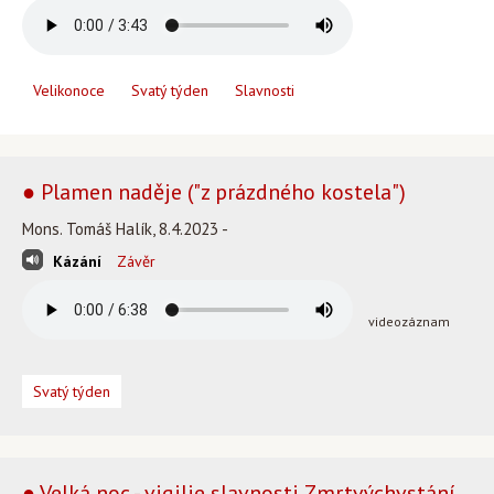
Velikonoce
Svatý týden
Slavnosti
● Plamen naděje ("z prázdného kostela")
Mons. Tomáš Halík, 8.4.2023 -
Kázání
Závěr
videozáznam
Svatý týden
● Velká noc - vigilie slavnosti Zmrtvýchvstání