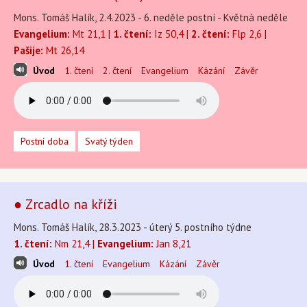
Mons. Tomáš Halík, 2.4.2023 - 6. neděle postní - Květná neděle
Evangelium:
Mt 21,1 |
1. čtení:
Iz 50,4 |
2. čtení:
Flp 2,6 |
Pašije:
Mt 26,14
Úvod
1. čtení
2. čtení
Evangelium
Kázání
Závěr
Postní doba
Svatý týden
● Zrcadlo na kříži
Mons. Tomáš Halík, 28.3.2023 - úterý 5. postního týdne
1. čtení:
Nm 21,4 |
Evangelium:
Jan 8,21
Úvod
1. čtení
Evangelium
Kázání
Závěr