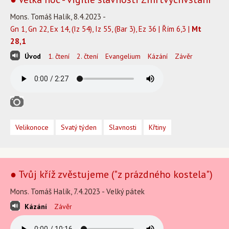
Mons. Tomáš Halík, 8.4.2023 -
Gn 1, Gn 22, Ex 14, (Iz 54), Iz 55, (Bar 3), Ez 36 | Řím 6,3 |
Mt
28,1
Úvod
1. čtení
2. čtení
Evangelium
Kázání
Závěr
Velikonoce
Svatý týden
Slavnosti
Křtiny
● Tvůj kříž zvěstujeme ("z prázdného kostela")
Mons. Tomáš Halík, 7.4.2023 - Velký pátek
Kázání
Závěr