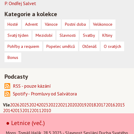
P. Ondřej Salvet
Kategorie a kolekce
Hosté
Advent
Vánoce
Postní doba
Velikonoce
Svatý týden
Mezidobí
Slavnosti
Svatby
Křtiny
Pohřby a requiem
Popelec umělců
Otčenáš
O svatých
Bonus
Podcasty
RSS - pouze kázání
Spotify - Promluvy od Salvátora
Vše
2026
2025
2024
2023
2022
2021
2020
2019
2018
2017
2016
2015
2014
2013
2012
2011
2010
● Letnice (več.)
Mons. Tomáš Halík, 28.5.2023 - Slavnost Seslání Ducha Svatého