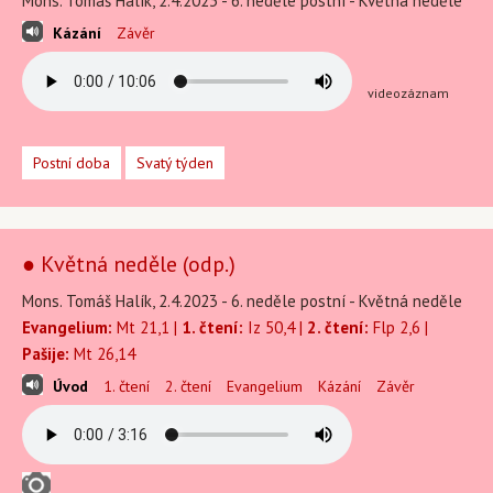
Mons. Tomáš Halík, 2.4.2023 - 6. neděle postní - Květná neděle
Kázání
Závěr
videozáznam
Postní doba
Svatý týden
● Květná neděle (odp.)
Mons. Tomáš Halík, 2.4.2023 - 6. neděle postní - Květná neděle
Evangelium:
Mt 21,1 |
1. čtení:
Iz 50,4 |
2. čtení:
Flp 2,6 |
Pašije:
Mt 26,14
Úvod
1. čtení
2. čtení
Evangelium
Kázání
Závěr