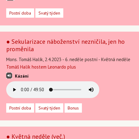
Postní doba
Svatý týden
● Sekularizace náboženství nezničila, jen ho
proměnila
Mons. Tomáš Halík, 2.4.2023 - 6. neděle postní - Květná neděle
Tomáš Halík hostem Leonardo plus
Kázání
Postní doba
Svatý týden
Bonus
● Květná neděle (več.)