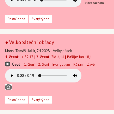
videozáznam
Postní doba
Svatý týden
● Velkopáteční obřady
Mons. Tomáš Halík, 7.4.2023 - Velký pátek
1. čtení:
Iz 52,13 |
2. čtení:
Žid 4,14 |
Pašije:
Jan 18,1
Úvod
1. čtení
2. čtení
Evangelium
Kázání
Závěr
Postní doba
Svatý týden