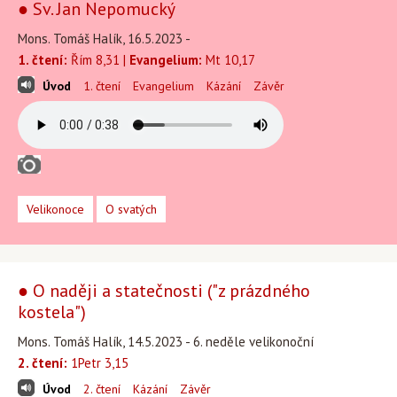
● Sv. Jan Nepomucký
Mons. Tomáš Halík, 16.5.2023 -
1. čtení:
Řím 8,31 |
Evangelium:
Mt 10,17
Úvod
1. čtení
Evangelium
Kázání
Závěr
Velikonoce
O svatých
● O naději a statečnosti ("z prázdného
kostela")
Mons. Tomáš Halík, 14.5.2023 - 6. neděle velikonoční
2. čtení:
1Petr 3,15
Úvod
2. čtení
Kázání
Závěr