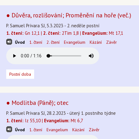
● Důvěra, rozlišování; Proměnění na hoře (več.)
P. Samuel Prívara SJ, 5.3.2023 - 2. neděle postní
1. čtení:
Gn 12,1 |
2. čtení:
2Tim 1,8 |
Evangelium:
Mt 17,1
Úvod
1. čtení
2. čtení
Evangelium
Kázání
Závěr
Postní doba
● Modlitba (Páně); otec
P. Samuel Prívara SJ, 28.2.2023 - úterý 1. postního týdne
1. čtení:
Iz 55,10 |
Evangelium:
Mt 6,7
Úvod
1. čtení
Evangelium
Kázání
Závěr