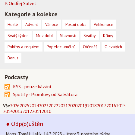
P. Ondřej Salvet
Kategorie a kolekce
Hosté
Advent
Vánoce
Postní doba
Velikonoce
Svatý týden
Mezidobí
Slavnosti
Svatby
Křtiny
Pohřby a requiem
Popelec umělců
Otčenáš
O svatých
Bonus
Podcasty
RSS - pouze kázání
Spotify - Promluvy od Salvátora
Vše
2026
2025
2024
2023
2022
2021
2020
2019
2018
2017
2016
2015
2014
2013
2012
2011
2010
● Odp(o)uštění
Mons. Tomáš Halík, 14.3.2023 - úterý 3. postního týdne