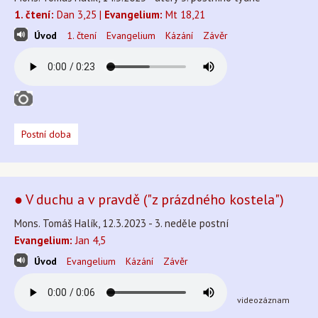
1. čtení:
Dan 3,25 |
Evangelium:
Mt 18,21
Úvod
1. čtení
Evangelium
Kázání
Závěr
Postní doba
● V duchu a v pravdě ("z prázdného kostela")
Mons. Tomáš Halík, 12.3.2023 - 3. neděle postní
Evangelium:
Jan 4,5
Úvod
Evangelium
Kázání
Závěr
videozáznam