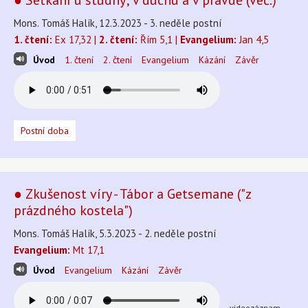
● Setkání u studny; v duchu a v pravdě (več.)
Mons. Tomáš Halík, 12.3.2023 - 3. neděle postní
1. čtení:
Ex 17,32 |
2. čtení:
Řím 5,1 |
Evangelium:
Jan 4,5
Úvod
1. čtení
2. čtení
Evangelium
Kázání
Závěr
Postní doba
● Zkušenost víry - Tábor a Getsemane ("z
prázdného kostela")
Mons. Tomáš Halík, 5.3.2023 - 2. neděle postní
Evangelium:
Mt 17,1
Úvod
Evangelium
Kázání
Závěr
videozáznam