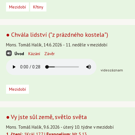
Mezidobí
Křtiny
● Chvála lidství ("z prázdného kostela")
Mons. Tomáš Halík, 14.6.2026 - 11. neděle v mezidobí
Úvod
Kázání
Závěr
videozáznam
Mezidobí
● Vy jste sůl země, světlo světa
Mons. Tomáš Halík, 9.6.2026 - úterý 10. týdne v mezidobí
1. čtení:
1Král 17,7 |
Evangelium:
Mt 5,13