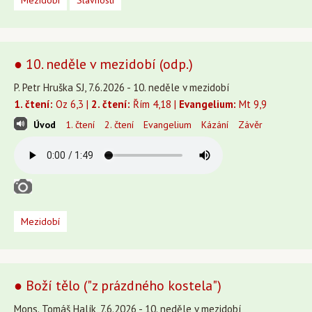
Mezidobí
Slavnosti
● 10. neděle v mezidobí (odp.)
P. Petr Hruška SJ, 7.6.2026 - 10. neděle v mezidobí
1. čtení:
Oz 6,3 |
2. čtení:
Řím 4,18 |
Evangelium:
Mt 9,9
Úvod
1. čtení
2. čtení
Evangelium
Kázání
Závěr
Mezidobí
● Boží tělo ("z prázdného kostela")
Mons. Tomáš Halík, 7.6.2026 - 10. neděle v mezidobí