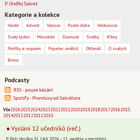
P. Ondřej Salvet
Kategorie a kolekce
Hosté
Advent
Vánoce
Postní doba
Velikonoce
Svatý týden
Mezidobí
Slavnosti
Svatby
Křtiny
Pohřby a requiem
Popelec umělců
Otčenáš
O svatých
Bonus
Podcasty
RSS - pouze kázání
Spotify - Promluvy od Salvátora
Vše
2026
2025
2024
2023
2022
2021
2020
2019
2018
2017
2016
2015
2014
2013
2012
2011
2010
● Vyslání 12 učedníků (več.)
P. Petr Hruška SJ, 14.6.2026 - 11. neděle v mezidobí