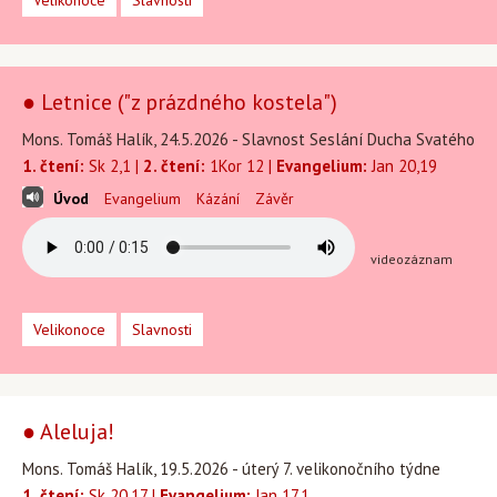
Velikonoce
Slavnosti
● Letnice ("z prázdného kostela")
Mons. Tomáš Halík, 24.5.2026 - Slavnost Seslání Ducha Svatého
1. čtení:
Sk 2,1 |
2. čtení:
1Kor 12 |
Evangelium:
Jan 20,19
Úvod
Evangelium
Kázání
Závěr
videozáznam
Velikonoce
Slavnosti
● Aleluja!
Mons. Tomáš Halík, 19.5.2026 - úterý 7. velikonočního týdne
1. čtení:
Sk 20,17 |
Evangelium:
Jan 17,1