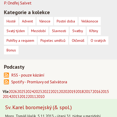
P. Ondřej Salvet
Kategorie a kolekce
Hosté
Advent
Vánoce
Postní doba
Velikonoce
Svatý týden
Mezidobí
Slavnosti
Svatby
Křtiny
Pohřby a requiem
Popelec umělců
Otčenáš
O svatých
Bonus
Podcasty
RSS - pouze kázání
Spotify - Promluvy od Salvátora
Vše
2026
2025
2024
2023
2022
2021
2020
2019
2018
2017
2016
2015
2014
2013
2012
2011
2010
Sv. Karel boromejský (& spol.)
Mons. Tomáš Halík, 5.11.2013 - úterý 31. týdne v mezidobí