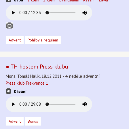
Úvod
1. čtení
2. čtení
Evangelium
Kázání
Závěr
Advent
Pohřby a requiem
● TH hostem Press klubu
Mons. Tomáš Halík, 18.12.2011 - 4. neděle adventní
Press klub Frekvence 1
Kázání
Advent
Bonus