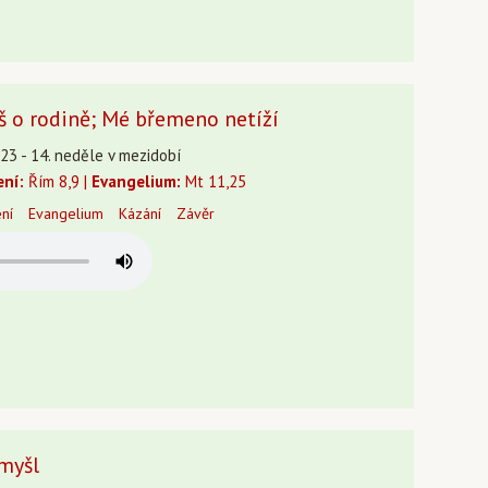
íš o rodině; Mé břemeno netíží
23 - 14. neděle v mezidobí
ení:
Řím 8,9 |
Evangelium:
Mt 11,25
ení
Evangelium
Kázání
Závěr
myšl