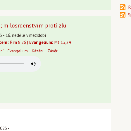
R
S
; milosrdenstvím proti zlu
23 - 16. neděle v mezidobí
tení:
Řím 8,26 |
Evangelium:
Mt 13,24
ení
Evangelium
Kázání
Závěr
2023 -