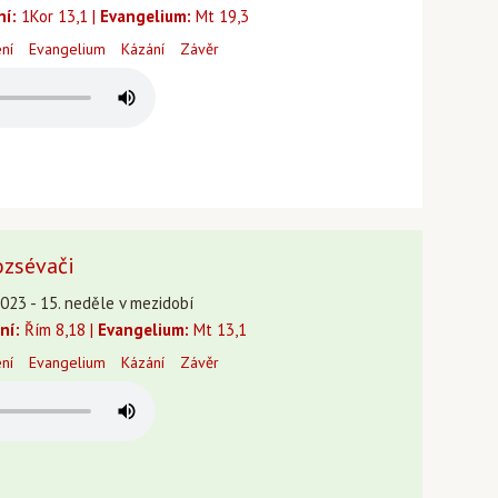
ní:
1Kor 13,1 |
Evangelium:
Mt 19,3
ení
Evangelium
Kázání
Závěr
ozsévači
2023 - 15. neděle v mezidobí
ní:
Řím 8,18 |
Evangelium:
Mt 13,1
ení
Evangelium
Kázání
Závěr