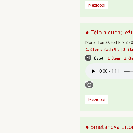
Mezidobí
● Tělo a duch; Jež
Mons. Tomáš Halík, 9.7.20
1. čtení:
Zach 9,9 |
2. čt
Úvod
1. čtení
2. čt
Mezidobí
● Smetanova Lito