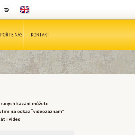
POŘTE NÁS
KONTAKT
braných kázání můžete
nutím na odkaz “videozáznam”
át i video