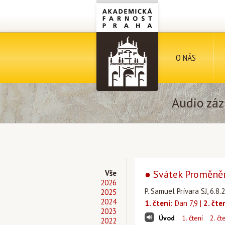
O NÁS
Audio záz
● Svátek Proměně
Vše
2026
P. Samuel Prívara SJ, 6.
2025
2024
1. čtení:
Dan 7,9 |
2. čte
2023
Úvod
1. čtení
2. čt
2022