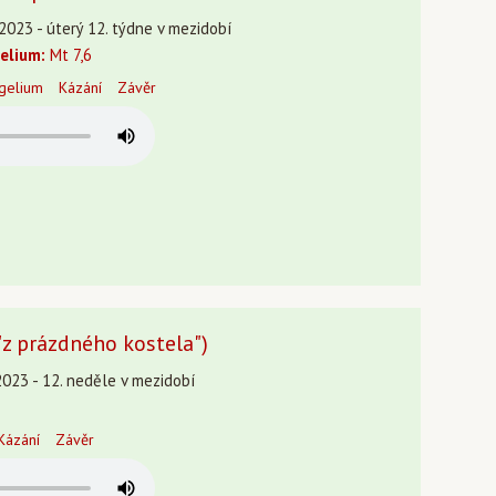
.2023 - úterý 12. týdne v mezidobí
elium:
Mt 7,6
gelium
Kázání
Závěr
("z prázdného kostela")
2023 - 12. neděle v mezidobí
Kázání
Závěr