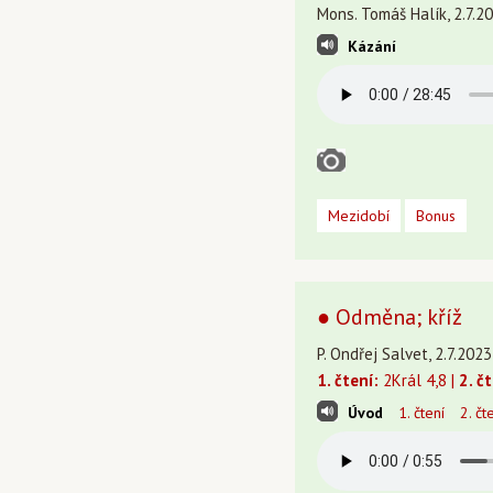
Mons. Tomáš Halík, 2.7.20
Kázání
Mezidobí
Bonus
● Odměna; kříž
P. Ondřej Salvet, 2.7.202
1. čtení:
2Král 4,8 |
2. č
Úvod
1. čtení
2. čt