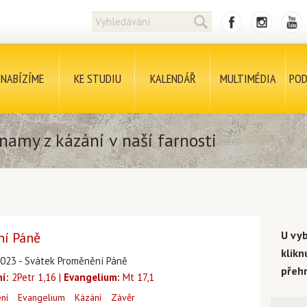
NABÍZÍME
KE STUDIU
KALENDÁŘ
MULTIMÉDIA
POD
namy z kázání v naší farnosti
U vy
ní Páně
klik
8.2023 - Svátek Proměnění Páně
přehr
ní:
2Petr 1,16 |
Evangelium:
Mt 17,1
ení
Evangelium
Kázání
Závěr