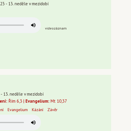
23 - 13. neděle v mezidobí
videozáznam
3 - 13. neděle v mezidobí
tení:
Řím 6,3 |
Evangelium:
Mt 10,37
ení
Evangelium
Kázání
Závěr