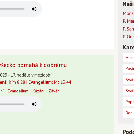
Naši
Mons.
P. Ma
P. Sa
P. On
Kate
Host
 všecko pomáhá k dobrému
Post
023 - 17. neděle v mezidobí
Svat
tení:
Řím 8,28 |
Evangelium:
Mt 13,44
Svat
ení
Evangelium
Kázání
Závěr
Pope
Bon
Pod