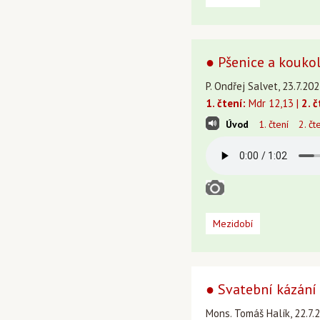
● Pšenice a koukol
P. Ondřej Salvet, 23.7.20
1. čtení:
Mdr 12,13 |
2. č
Úvod
1. čtení
2. čt
Mezidobí
● Svatební kázání
Mons. Tomáš Halík, 22.7.