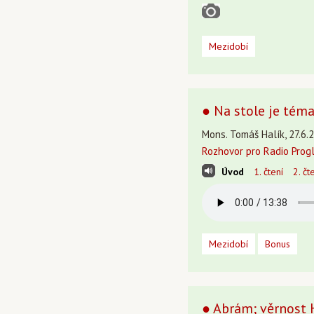
Mezidobí
● Na stole je téma
Mons. Tomáš Halík, 27.6.2
Rozhovor pro Radio Prog
Úvod
1. čtení
2. čt
Mezidobí
Bonus
● Abrám; věrnost