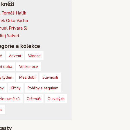
 kněží
 Tomáš Halík
rek Orko Vácha
muel Prívara SJ
dřej Salvet
gorie a kolekce
é
Advent
Vánoce
ní doba
Velikonoce
ý týden
Mezidobí
Slavnosti
by
Křtiny
Pohřby a requiem
lec umělců
Otčenáš
O svatých
us
casty