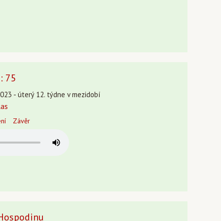
: 75
023 - úterý 12. týdne v mezidobí
las
ení
Závěr
 Hospodinu