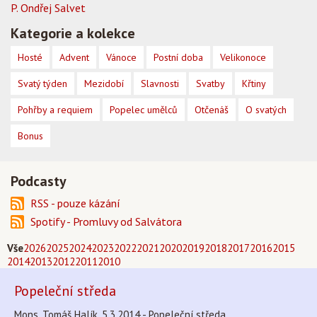
P. Ondřej Salvet
Kategorie a kolekce
Hosté
Advent
Vánoce
Postní doba
Velikonoce
Svatý týden
Mezidobí
Slavnosti
Svatby
Křtiny
Pohřby a requiem
Popelec umělců
Otčenáš
O svatých
Bonus
Podcasty
RSS - pouze kázání
Spotify - Promluvy od Salvátora
Vše
2026
2025
2024
2023
2022
2021
2020
2019
2018
2017
2016
2015
2014
2013
2012
2011
2010
Popeleční středa
Mons. Tomáš Halík, 5.3.2014 - Popeleční středa