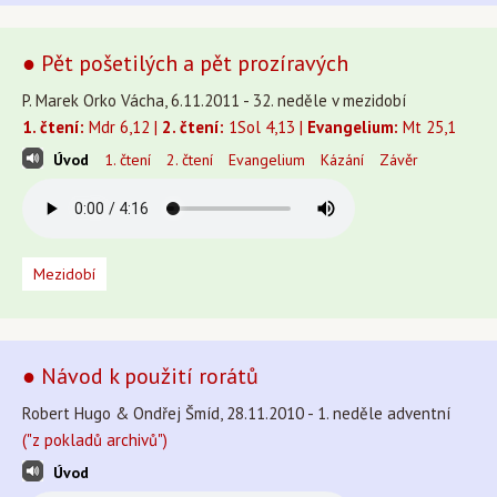
● Pět pošetilých a pět prozíravých
P. Marek Orko Vácha, 6.11.2011 - 32. neděle v mezidobí
1. čtení:
Mdr 6,12 |
2. čtení:
1Sol 4,13 |
Evangelium:
Mt 25,1
Úvod
1. čtení
2. čtení
Evangelium
Kázání
Závěr
Mezidobí
● Návod k použití rorátů
Robert Hugo & Ondřej Šmíd, 28.11.2010 - 1. neděle adventní
("z pokladů archivů")
Úvod