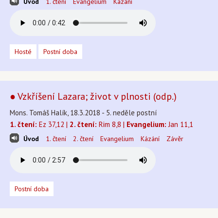
Úvod
1. čtení
Evangelium
Kázání
Hosté
Postní doba
● Vzkříšení Lazara; život v plnosti (odp.)
Mons. Tomáš Halík, 18.3.2018 - 5. neděle postní
1. čtení:
Ez 37,12 |
2. čtení:
Rim 8,8 |
Evangelium:
Jan 11,1
Úvod
1. čtení
2. čtení
Evangelium
Kázání
Závěr
Postní doba