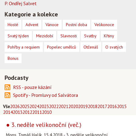
P. Ondřej Salvet
Kategorie a kolekce
Hosté
Advent
Vánoce
Postní doba
Velikonoce
Svatý týden
Mezidobí
Slavnosti
Svatby
Křtiny
Pohřby a requiem
Popelec umělců
Otčenáš
O svatých
Bonus
Podcasty
RSS - pouze kázání
Spotify - Promluvy od Salvátora
Vše
2026
2025
2024
2023
2022
2021
2020
2019
2018
2017
2016
2015
2014
2013
2012
2011
2010
● 3. neděle velikonoční (več.)
Mons. Tomáš Halík, 15.4.2018 - 3. neděle velikonoční