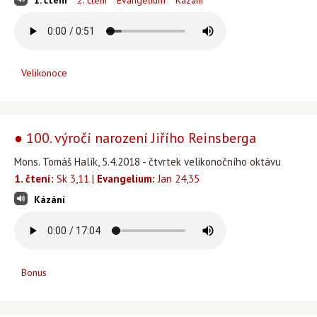
1. čtení
2. čtení
Evangelium
Kázání
Velikonoce
● 100. výročí narození Jiřího Reinsberga
Mons. Tomáš Halík, 5.4.2018 - čtvrtek velikonočního oktávu
1. čtení:
Sk 3,11 |
Evangelium:
Jan 24,35
Kázání
Bonus