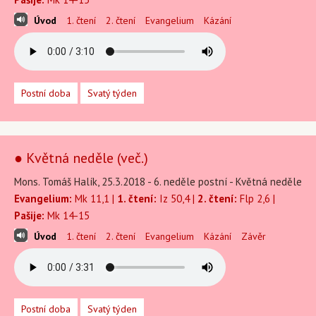
Úvod
1. čtení
2. čtení
Evangelium
Kázání
Postní doba
Svatý týden
● Květná neděle (več.)
Mons. Tomáš Halík, 25.3.2018 - 6. neděle postní - Květná neděle
Evangelium:
Mk 11,1 |
1. čtení:
Iz 50,4 |
2. čtení:
Flp 2,6 |
Pašije:
Mk 14-15
Úvod
1. čtení
2. čtení
Evangelium
Kázání
Závěr
Postní doba
Svatý týden