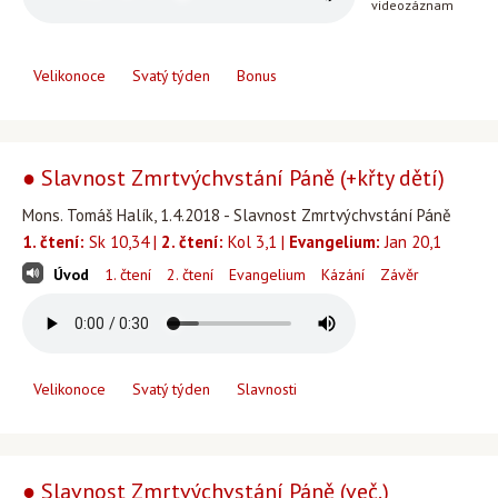
videozáznam
Velikonoce
Svatý týden
Bonus
● Slavnost Zmrtvýchvstání Páně (+křty dětí)
Mons. Tomáš Halík, 1.4.2018 - Slavnost Zmrtvýchvstání Páně
1. čtení:
Sk 10,34 |
2. čtení:
Kol 3,1 |
Evangelium:
Jan 20,1
Úvod
1. čtení
2. čtení
Evangelium
Kázání
Závěr
Velikonoce
Svatý týden
Slavnosti
● Slavnost Zmrtvýchvstání Páně (več.)