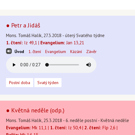
● Petr a Jidáš
Mons. Tomáš Halík, 27.3.2018 - úterý Svatého týdne
1. čtení:
Iz 49,1 |
Evangelium:
Jan 13,21
Úvod
1. čtení
Evangelium
Kázání
Závěr
Postní doba
Svatý týden
● Květná neděle (odp.)
Mons. Tomáš Halík, 25.3.2018 - 6. neděle postní - Květná neděle
Evangelium:
Mk 11,1 |
1. čtení:
Iz 50,4 |
2. čtení:
Flp 2,6 |
Pašije:
Mk 14-15