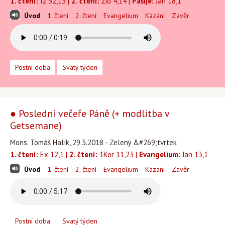
1. čtení:
Iz 52,13 |
2. čtení:
Žid 4,14 |
Pašije:
Jan 18,1
Úvod
1. čtení
2. čtení
Evangelium
Kázání
Závěr
Postní doba
Svatý týden
● Poslední večeře Páně (+ modlitba v
Getsemane)
Mons. Tomáš Halík, 29.3.2018 - Zelený &#269;tvrtek
1. čtení:
Ex 12,1 |
2. čtení:
1Kor 11,23 |
Evangelium:
Jan 13,1
Úvod
1. čtení
2. čtení
Evangelium
Kázání
Závěr
Postní doba
Svatý týden