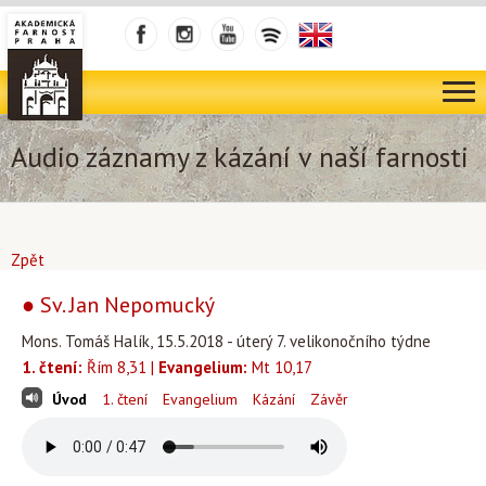
Audio záznamy z kázání v naší farnosti
Zpět
● Sv. Jan Nepomucký
Mons. Tomáš Halík, 15.5.2018 - úterý 7. velikonočního týdne
1. čtení:
Řím 8,31 |
Evangelium:
Mt 10,17
Úvod
1. čtení
Evangelium
Kázání
Závěr