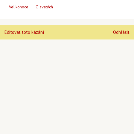
Velikonoce
O svatých
Editovat toto kázání
Odhlásit