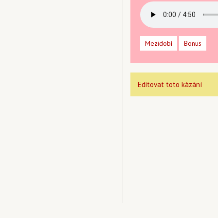
Mezidobí
Bonus
Editovat toto kázání