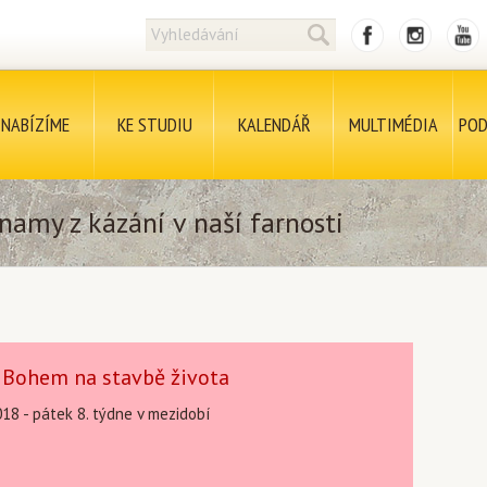
NABÍZÍME
KE STUDIU
KALENDÁŘ
MULTIMÉDIA
POD
namy z kázání v naší farnosti
 Bohem na stavbě života
018 - pátek 8. týdne v mezidobí