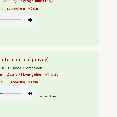
:
2Kor 12,7 |
Evangelium:
Mk 6,1
ení
Evangelium
Kázání
 doteku (a celé pravdy)
18 - 13. neděle v mezidobí
ení:
2Kor 8,7 |
Evangelium:
Mk 5,21
ení
Evangelium
Kázání
videozáznam