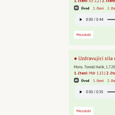
1. čtení:
Ez 2,2 |
2. čtení
Úvod
1. čtení
2. čt
Mezidobí
● Uzdravující síla
Mons. Tomáš Halík, 1.7.20
1. čtení:
Mdr 1,13 |
2. čt
Úvod
1. čtení
2. čt
Mezidobí