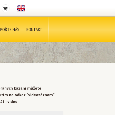
POŘTE NÁS
KONTAKT
braných kázání můžete
nutím na odkaz “videozáznam”
át i video