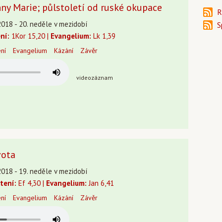
ny Marie; půlstoletí od ruské okupace
R
2018 - 20. neděle v mezidobí
S
ení:
1Kor 15,20 |
Evangelium:
Lk 1,39
ení
Evangelium
Kázání
Závěr
videozáznam
vota
2018 - 19. neděle v mezidobí
čtení:
Ef 4,30 |
Evangelium:
Jan 6,41
ení
Evangelium
Kázání
Závěr