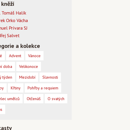
 kněží
 Tomáš Halík
rek Orko Vácha
muel Prívara SJ
dřej Salvet
gorie a kolekce
é
Advent
Vánoce
ní doba
Velikonoce
ý týden
Mezidobí
Slavnosti
by
Křtiny
Pohřby a requiem
lec umělců
Otčenáš
O svatých
us
casty