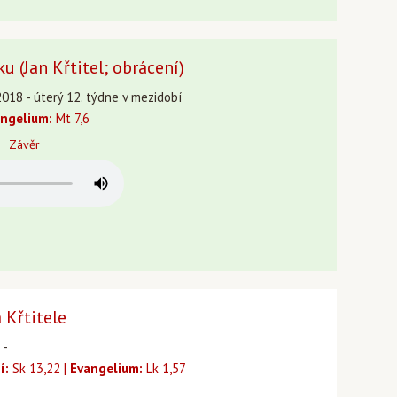
u (Jan Křtitel; obrácení)
2018 - úterý 12. týdne v mezidobí
ngelium:
Mt 7,6
Závěr
 Křtitele
 -
í:
Sk 13,22 |
Evangelium:
Lk 1,57