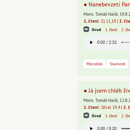
● Nanebevzetí Pan
Mons. Tomáš Halík, 19.8.
1. čtení:
Zj 11,19 |
2. čt
Úvod
1. čtení
2. čt
Mezidobí
Slavnosti
● Já jsem chléb ži
Mons. Tomáš Halík, 12.8.
1. čtení:
1Kral 19,4 |
2. 
Úvod
1. čtení
2. čt