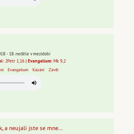
018 - 18. neděle v mezidobí
ní:
2Petr 1,16 |
Evangelium:
Mk 9,2
ení
Evangelium
Kázání
Závěr
, a neujali jste se mne...