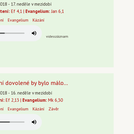
018 - 17. neděle v mezidobí
čtení:
Ef 4,1 |
Evangelium:
Jan 6,1
ení
Evangelium
Kázání
videozáznam
í dovolené by bylo málo...
2018 - 16. neděle v mezidobí
ní:
Ef 2,13 |
Evangelium:
Mk 6,30
ení
Evangelium
Kázání
Závěr