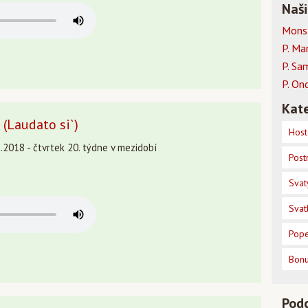
Naši
Mons.
P. Ma
P. Sa
P. On
Kate
 (Laudato si`)
Host
.2018 - čtvrtek 20. týdne v mezidobí
Post
Svat
Svat
Pope
Bon
Pod