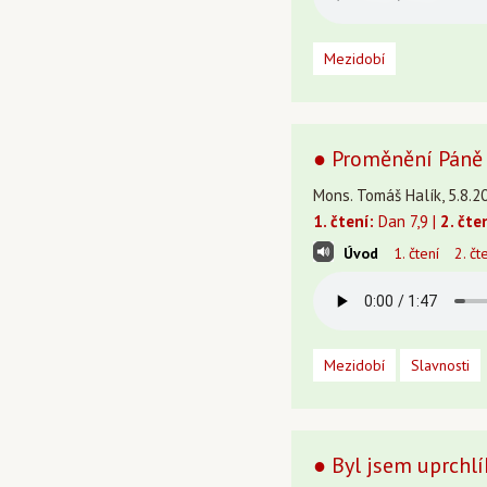
Mezidobí
● Proměnění Páně
Mons. Tomáš Halík, 5.8.2
1. čtení:
Dan 7,9 |
2. čte
Úvod
1. čtení
2. čt
Mezidobí
Slavnosti
● Byl jsem uprchlík