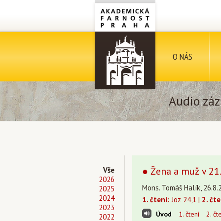
O NÁS
Audio záz
● Žena a muž v 21.
Vše
2026
Mons. Tomáš Halík, 26.8.
2025
2024
1. čtení:
Joz 24,1 |
2. čte
2023
Úvod
1. čtení
2. čt
2022