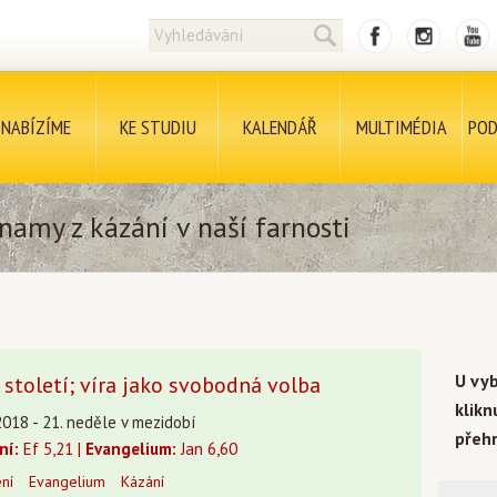
NABÍZÍME
KE STUDIU
KALENDÁŘ
MULTIMÉDIA
POD
namy z kázání v naší farnosti
U vy
 století; víra jako svobodná volba
klik
2018 - 21. neděle v mezidobí
přehr
ní:
Ef 5,21 |
Evangelium:
Jan 6,60
ení
Evangelium
Kázání