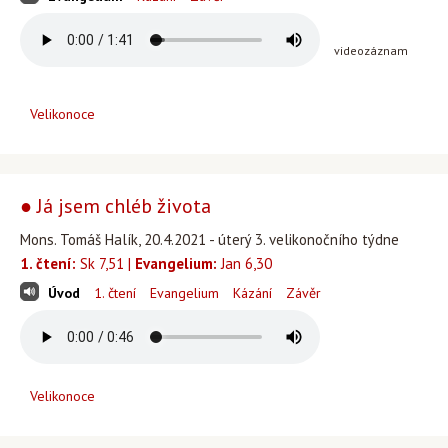
videozáznam
Velikonoce
● Já jsem chléb života
Mons. Tomáš Halík, 20.4.2021 - úterý 3. velikonočního týdne
1. čtení:
Sk 7,51 |
Evangelium:
Jan 6,30
Úvod
1. čtení
Evangelium
Kázání
Závěr
Velikonoce