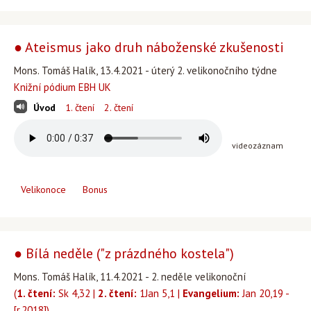
● Ateismus jako druh náboženské zkušenosti
Mons. Tomáš Halík, 13.4.2021 - úterý 2. velikonočního týdne
Knižní pódium EBH UK
Úvod
1. čtení
2. čtení
videozáznam
Velikonoce
Bonus
● Bílá neděle ("z prázdného kostela")
Mons. Tomáš Halík, 11.4.2021 - 2. neděle velikonoční
(
1. čtení:
Sk 4,32 |
2. čtení:
1Jan 5,1 |
Evangelium:
Jan 20,19 -
[r.2018])