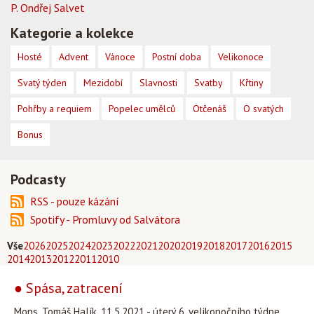
P. Ondřej Salvet
Kategorie a kolekce
Hosté
Advent
Vánoce
Postní doba
Velikonoce
Svatý týden
Mezidobí
Slavnosti
Svatby
Křtiny
Pohřby a requiem
Popelec umělců
Otčenáš
O svatých
Bonus
Podcasty
RSS - pouze kázání
Spotify - Promluvy od Salvátora
Vše
2026
2025
2024
2023
2022
2021
2020
2019
2018
2017
2016
2015
2014
2013
2012
2011
2010
● Spása, zatracení
Mons. Tomáš Halík, 11.5.2021 - úterý 6. velikonočního týdne