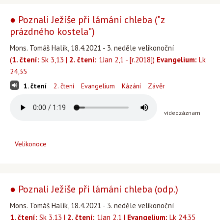
● Poznali Ježíše při lámání chleba ("z
prázdného kostela")
Mons. Tomáš Halík, 18.4.2021 - 3. neděle velikonoční
(
1. čtení:
Sk 3,13 |
2. čtení:
1Jan 2,1 - [r.2018])
Evangelium:
Lk
24,35
1. čtení
2. čtení
Evangelium
Kázání
Závěr
videozáznam
Velikonoce
● Poznali Ježíše při lámání chleba (odp.)
Mons. Tomáš Halík, 18.4.2021 - 3. neděle velikonoční
1. čtení:
Sk 3,13 |
2. čtení:
1Jan 2,1 |
Evangelium:
Lk 24,35