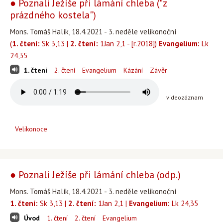
● Poznali Ježíše při lámání chleba ("z
prázdného kostela")
Mons. Tomáš Halík, 18.4.2021 - 3. neděle velikonoční
(
1. čtení:
Sk 3,13 |
2. čtení:
1Jan 2,1 - [r.2018])
Evangelium:
Lk
24,35
1. čtení
2. čtení
Evangelium
Kázání
Závěr
videozáznam
Velikonoce
● Poznali Ježíše při lámání chleba (odp.)
Mons. Tomáš Halík, 18.4.2021 - 3. neděle velikonoční
1. čtení:
Sk 3,13 |
2. čtení:
1Jan 2,1 |
Evangelium:
Lk 24,35
Úvod
1. čtení
2. čtení
Evangelium