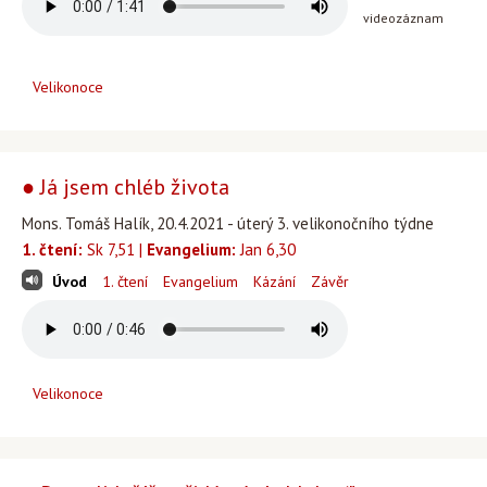
videozáznam
Velikonoce
● Já jsem chléb života
Mons. Tomáš Halík, 20.4.2021 - úterý 3. velikonočního týdne
1. čtení:
Sk 7,51 |
Evangelium:
Jan 6,30
Úvod
1. čtení
Evangelium
Kázání
Závěr
Velikonoce