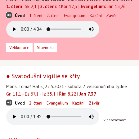
1. čtení:
Sk 2,1 |
2. čtení:
1Kor 12,3 |
Evangelium:
Jan 15,26
Úvod
1. čtení
2. čtení
Evangelium
Kázání
Závěr
Velikonoce
Slavnosti
● Svatodušní vigilie se křty
Mons. Tomáš Halík, 22.5.2021 - sobota 7. velikonočního týdne
Gn 11,1 - Ez 37,1 - Iz 55,1 | Řím 8,22 |
Jan 7,37
Úvod
2. čtení
Evangelium
Kázání
Závěr
videozáznam