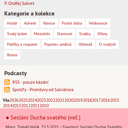
P. Ondřej Salvet
Kategorie a kolekce
Hosté
Advent
Vánoce
Postní doba
Velikonoce
Svatý týden
Mezidobí
Slavnosti
Svatby
Křtiny
Pohřby a requiem
Popelec umělců
Otčenáš
O svatých
Bonus
Podcasty
RSS - pouze kázání
Spotify - Promluvy od Salvátora
Vše
2026
2025
2024
2023
2022
2021
2020
2019
2018
2017
2016
2015
2014
2013
2012
2011
2010
● Seslání Ducha svatého (več.)
Mons. Tomáš Halík, 23.5.2021 - Slavnost Seslání Ducha Svatého