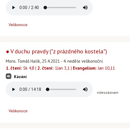
Velikonoce
● V duchu pravdy ("z prázdného kostela")
Mons. Tomáš Halík, 25.4.2021 - 4. neděle velikonoční
1. čtení:
Sk 4,8 |
2. čtení:
1Jan 3,1 |
Evangelium:
Jan 10,11
Kázání
videozáznam
Velikonoce