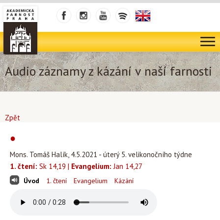
Audio záznamy z kázání v naší farnosti
Zpět
●
Mons. Tomáš Halík, 4.5.2021 - úterý 5. velikonočního týdne
1. čtení:
Sk 14,19 |
Evangelium:
Jan 14,27
Úvod
1. čtení
Evangelium
Kázání