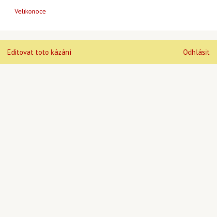
Velikonoce
Editovat toto kázání
Odhlásit