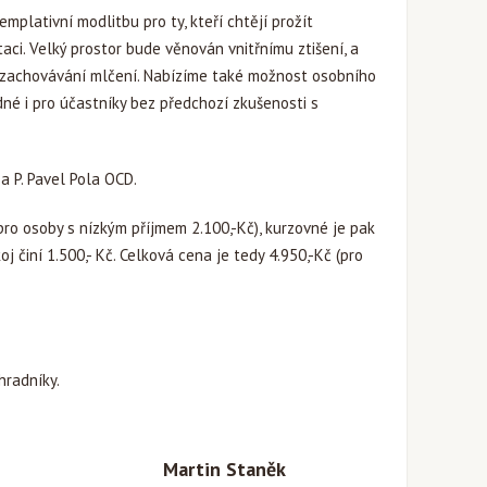
plativní modlitbu pro ty, kteří chtějí prožít
aci. Velký prostor bude věnován vnitřnímu ztišení, a
 zachovávání mlčení. Nabízíme také možnost osobního
né i pro účastníky bez předchozí zkušenosti s
a P. Pavel Pola OCD.
pro osoby s nízkým příjmem 2.100,-Kč), kurzovné je pak
j činí 1.500,- Kč. Celková cena je tedy 4.950,-Kč (pro
hradníky.
Martin Staněk