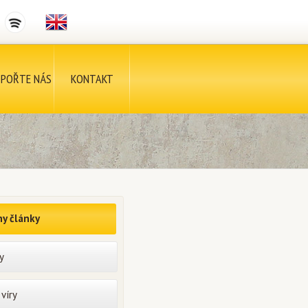
POŘTE NÁS
KONTAKT
y články
y
víry