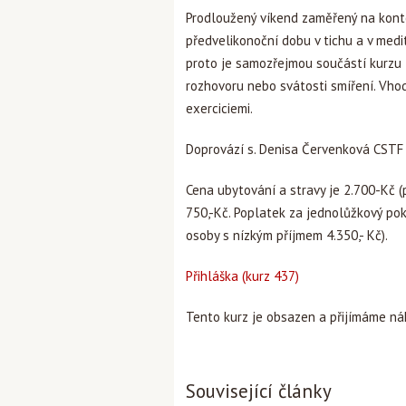
Prodloužený víkend zaměřený na kontem
předvelikonoční dobu v tichu a v medit
proto je samozřejmou součástí kurzu
rozhovoru nebo svátosti smíření. Vhod
exerciciemi.
Doprovází s. Denisa Červenková CSTF 
Cena ubytování a stravy je 2.700-Kč (
750,-Kč. Poplatek za jednolůžkový poko
osoby s nízkým příjmem 4.350,- Kč).
Přihláška (kurz 437)
Tento kurz je obsazen a přijímáme ná
Související články