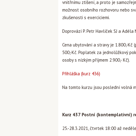
vnitřnímu ztišení, a proto je samozře
možnost osobního rozhovoru nebo svát
zkušenosti s exerciciemi.
Doprovází P. Petr Havlíček SJ a Adéla
Cena ubytování a stravy je 1.800,-Kč 
500,-Kč. Poplatek za jednolůžkový poko
osoby s nízkým příjmem 2.900,- Kč).
Přihláška (kurz 436)
Na tomto kurzu jsou poslední volná m
Kurz 437 Postní (kontemplativní) r
25.-28.3.2021, čtvrtek 18:00 až neděl