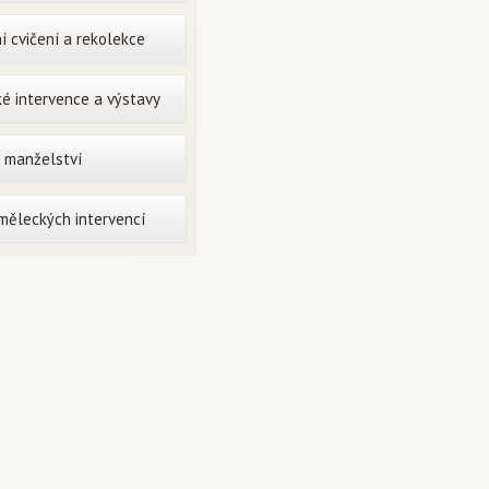
í cvičení a rekolekce
é intervence a výstavy
o manželství
uměleckých intervencí