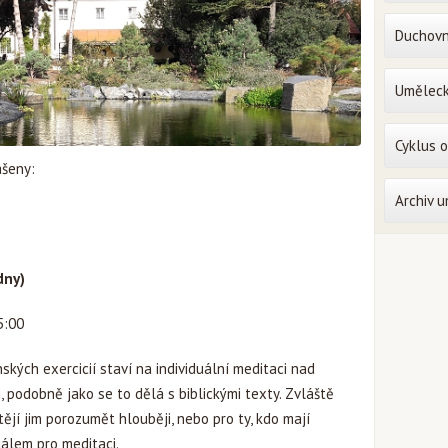
Duchovn
Uměleck
Cyklus 
ášeny:
Archiv 
dny)
5:00
ských exercicií staví na individuální meditaci nad
, podobně jako se to dělá s biblickými texty. Zvláště
tějí jim porozumět hlouběji, nebo pro ty, kdo mají
iálem pro meditaci.