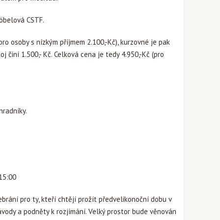
 Göbelová CSTF.
(pro osoby s nízkým příjmem 2.100,-Kč), kurzovné je pak
j činí 1.500,- Kč. Celková cena je tedy 4.950,-Kč (pro
hradníky.
 15:00
ebrání pro ty, kteří chtějí prožít předvelikonoční dobu v
ávody a podněty k rozjímání. Velký prostor bude věnován