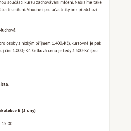
jmou součástí kurzu zachovávání mlčení. Nabízíme také
osti smíření. Vhodné i pro účastníky bez předchozí
 Muchová.
(pro osoby s nízkým příjmem 1.400,-Kč), kurzovné je pak
j činí 1.000,- Kč. Celková cena je tedy 3.300,-Kč (pro
ísta.
ekolekce B (3 dny)
e 15:00