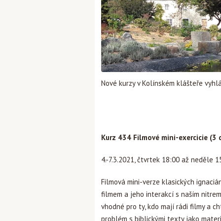
Nové kurzy v Kolínském klášteře vyhl
​
Kurz 434 Filmové mini-exercicie (3 
4.-7.3.2021, čtvrtek 18:00 až neděle 1
Filmová mini-verze klasických ignacián
filmem a jeho interakcí s naším nitrem
vhodné pro ty, kdo mají rádi filmy a ch
problém s biblickými texty jako mater