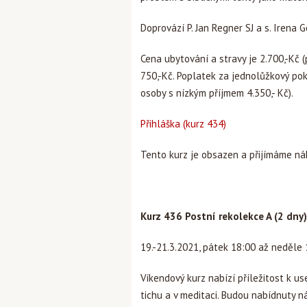
Doprovází P. Jan Regner SJ a s. Irena
Cena ubytování a stravy je 2.700,-Kč 
750,-Kč. Poplatek za jednolůžkový poko
osoby s nízkým příjmem 4.350,- Kč).
Přihláška (kurz 434)
Tento kurz je obsazen a přijímáme ná
Kurz 436 Postní rekolekce A (2 dny)
19.-21.3.2021, pátek 18:00 až neděle
Víkendový kurz nabízí příležitost k us
tichu a v meditaci. Budou nabídnuty n