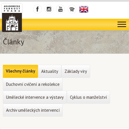
Články
Všechny články
Aktuality
Základy víry
Duchovní cvičení a rekolekce
Umělecké intervence a výstavy
Cyklus o manželství
Archiv uměleckých intervencí