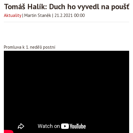
Tomáš Halík: Duch ho vyvedl na poušť
Aktuality
|
Martin Staněk
|
21.2.2021 00:00
Promluva k 1. neděli postní