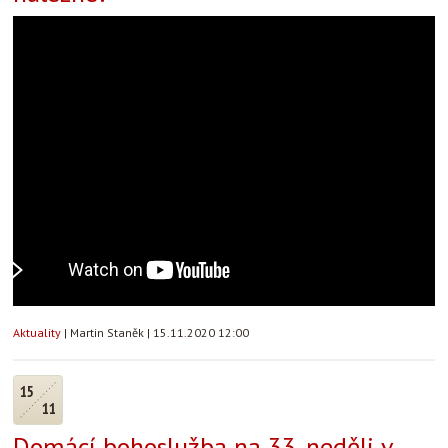
Aktuality
|
Martin Staněk
|
15.11.2020 12:00
15
11
Domácí bohoslužba na 33. neděli v