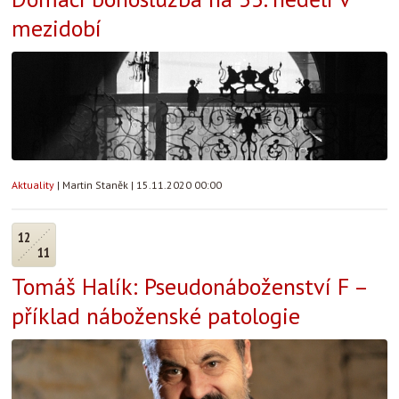
mezidobí
Aktuality
|
Martin Staněk
|
15.11.2020 00:00
12
11
Tomáš Halík: Pseudonáboženství F –
příklad náboženské patologie