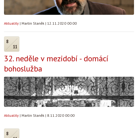
Aktuality
|
Martin Staněk
|
12.11.2020 00:00
8
11
32. neděle v mezidobí - domácí
bohoslužba
Aktuality
|
Martin Staněk
|
8.11.2020 00:00
8