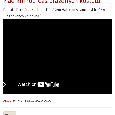
Nad knihou Čas prázdných kostelů
Debata Damiána Kocha s Tomášem Halíkem v rámci cyklu ČKA
„Rozhovory v knihovně“
Aktuality
|
FiLiP
|
25.11.2020 00:00