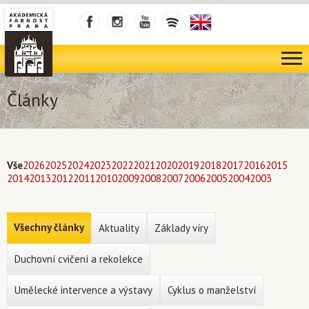
Články
Vše
2026
2025
2024
2023
2022
2021
2020
2019
2018
2017
2016
2015
2014
2013
2012
2011
2010
2009
2008
2007
2006
2005
2004
2003
Všechny články
Aktuality
Základy víry
Duchovní cvičení a rekolekce
Umělecké intervence a výstavy
Cyklus o manželství