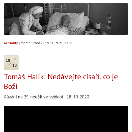
Aktuality
|
Martin Staněk
|
19.10.2020 17:10
18
10
Tomáš Halík: Nedávejte císaři, co je
Boží
Kázání na 29. neděli v mezidobí - 18. 10. 2020