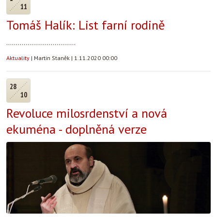
11
Tomáš Halík: List farní rodině
....................................
Aktuality
|
Martin Staněk
|
1.11.2020 00:00
28
10
Revoluce milosrdenství a nová
ekuména - doplněná verze