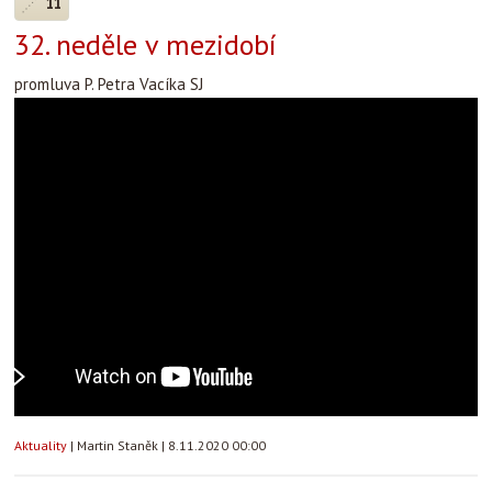
11
32. neděle v mezidobí
promluva P. Petra Vacíka SJ
Aktuality
|
Martin Staněk
|
8.11.2020 00:00