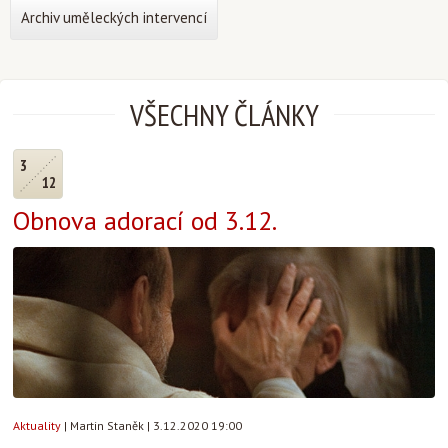
Archiv uměleckých intervencí
VŠECHNY ČLÁNKY
3
12
Obnova adorací od 3.12.
Aktuality
|
Martin Staněk
|
3.12.2020 19:00