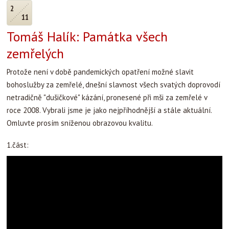
2
11
Tomáš Halík: Památka všech
zemřelých
Protože není v době pandemických opatření možné slavit
bohoslužby za zemřelé, dnešní slavnost všech svatých doprovodí
netradičně "dušičkové" kázání, pronesené při mši za zemřelé v
roce 2008. Vybrali jsme je jako nejpříhodnější a stále aktuální.
Omluvte prosím sníženou obrazovou kvalitu.
1.část: