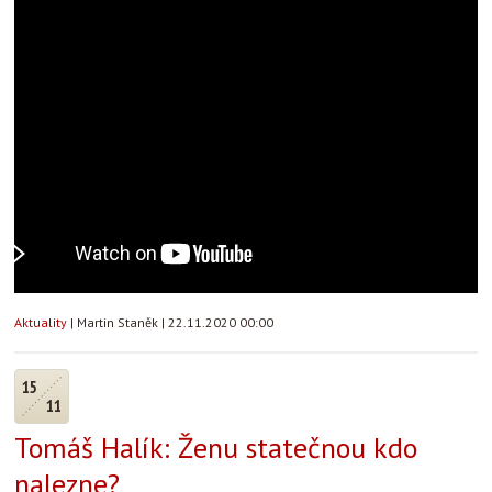
Aktuality
|
Martin Staněk
|
22.11.2020 00:00
15
11
Tomáš Halík: Ženu statečnou kdo
nalezne?