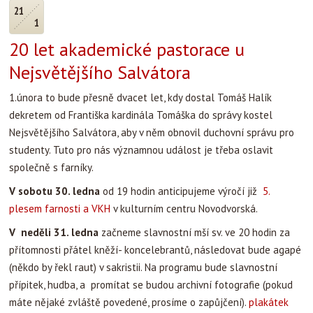
21
1
20 let akademické pastorace u
Nejsvětějšího Salvátora
1.února to bude přesně dvacet let, kdy dostal Tomáš Halík
dekretem od Františka kardinála Tomáška do správy kostel
Nejsvětějšího Salvátora, aby v něm obnovil duchovní správu pro
studenty. Tuto pro nás významnou událost je třeba oslavit
společně s farníky.
V sobotu 30. ledna
od 19 hodin anticipujeme výročí již
5.
plesem farnosti a VKH
v kulturním centru Novodvorská.
V neděli 31. ledna
začneme slavnostní mší sv. ve 20 hodin za
přítomnosti přátel kněží- koncelebrantů, následovat bude agapé
(někdo by řekl raut) v sakristii. Na programu bude slavnostní
přípitek, hudba, a promítat se budou archivní fotografie (pokud
máte nějaké zvláště povedené, prosíme o zapůjčení).
plakátek