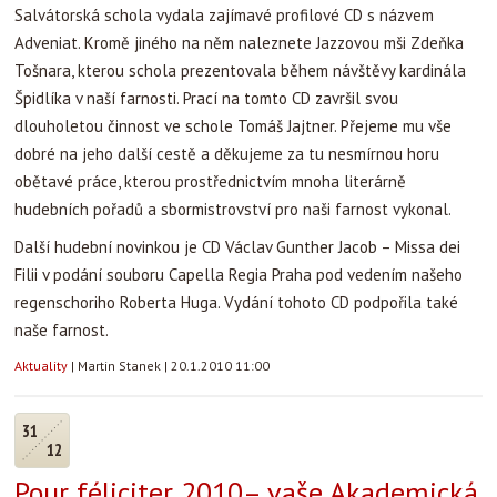
Salvátorská schola vydala zajímavé profilové CD s názvem
Adveniat. Kromě jiného na něm naleznete Jazzovou mši Zdeňka
Tošnara, kterou schola prezentovala během návštěvy kardinála
Špidlíka v naší farnosti. Prací na tomto CD završil svou
dlouholetou činnost ve schole Tomáš Jajtner. Přejeme mu vše
dobré na jeho další cestě a děkujeme za tu nesmírnou horu
obětavé práce, kterou prostřednictvím mnoha literárně
hudebních pořadů a sbormistrovství pro naši farnost vykonal.
Další hudební novinkou je CD Václav Gunther Jacob – Missa dei
Filii v podání souboru Capella Regia Praha pod vedením našeho
regenschoriho Roberta Huga. Vydání tohoto CD podpořila také
naše farnost.
Aktuality
|
Martin Stanek
|
20.1.2010 11:00
31
12
Pour féliciter 2010– vaše Akademická