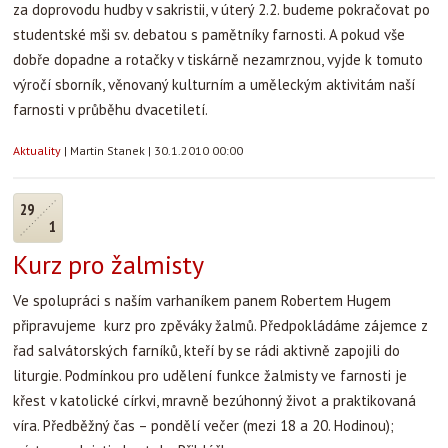
za doprovodu hudby v sakristii, v úterý 2.2. budeme pokračovat po
studentské mši sv. debatou s pamětníky farnosti. A pokud vše
dobře dopadne a rotačky v tiskárně nezamrznou, vyjde k tomuto
výročí sborník, věnovaný kulturním a uměleckým aktivitám naší
farnosti v průběhu dvacetiletí.
Aktuality
|
Martin Stanek
|
30.1.2010 00:00
29
1
Kurz pro žalmisty
Ve spolupráci s naším varhaníkem panem Robertem Hugem
připravujeme kurz pro zpěváky žalmů. Předpokládáme zájemce z
řad salvátorských farníků, kteří by se rádi aktivně zapojili do
liturgie. Podmínkou pro udělení funkce žalmisty ve farnosti je
křest v katolické církvi, mravně bezúhonný život a praktikovaná
víra. Předběžný čas – pondělí večer (mezi 18 a 20. Hodinou);