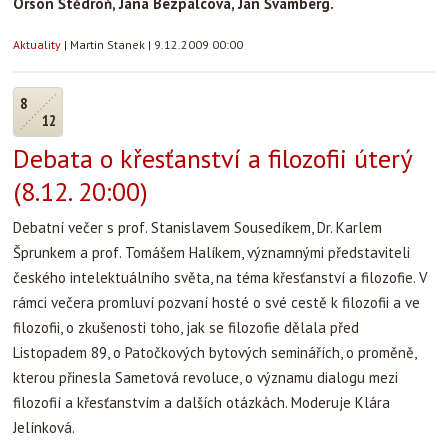
Orson Štědroň, Jana Bezpalcová, Jan Švamberg.
Aktuality
|
Martin Stanek
|
9.12.2009 00:00
8
12
Debata o křesťanství a filozofii úterý
(8.12. 20:00)
Debatní večer s prof. Stanislavem Sousedíkem, Dr. Karlem
Šprunkem a prof. Tomášem Halíkem, významnými představiteli
českého intelektuálního světa, na téma křesťanství a filozofie. V
rámci večera promluví pozvaní hosté o své cestě k filozofii a ve
filozofii, o zkušenosti toho, jak se filozofie dělala před
Listopadem 89, o Patočkových bytových seminářích, o proměně,
kterou přinesla Sametová revoluce, o významu dialogu mezi
filozofií a křesťanstvím a dalších otázkách. Moderuje Klára
Jelínková.