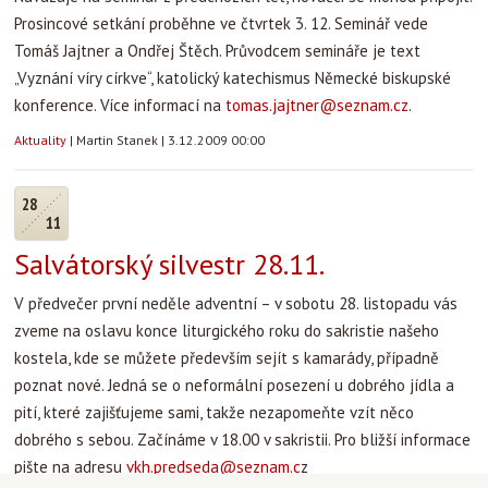
Prosincové setkání proběhne ve čtvrtek 3. 12. Seminář vede
Tomáš Jajtner a Ondřej Štěch. Průvodcem semináře je text
„Vyznání víry církve“, katolický katechismus Německé biskupské
konference. Více informací na
tomas.jajtner@seznam.cz
.
Aktuality
|
Martin Stanek
|
3.12.2009 00:00
28
11
Salvátorský silvestr 28.11.
V předvečer první neděle adventní – v sobotu 28. listopadu vás
zveme na oslavu konce liturgického roku do sakristie našeho
kostela, kde se můžete především sejít s kamarády, případně
poznat nové. Jedná se o neformální posezení u dobrého jídla a
pití, které zajišťujeme sami, takže nezapomeňte vzít něco
dobrého s sebou. Začínáme v 18.00 v sakristii. Pro bližší informace
pište na adresu
vkh.predseda@seznam.c
z