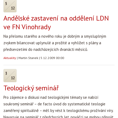
5
12
Andělské zastavení na oddělení LDN
ve FN Vinohrady
Na přelomu starého a nového roku je dobrým a smysluplným
zvykem bilancovat uplynulé a prožité a vyhlížet s plány a
předsevzetími do nadcházejících dvanácti měsíců.
Aktuality
|
Martin Stanek
|
5.12.2009 00:00
3
12
Teologický seminář
Pro zájemce o diskusi nad teologickými tématy se nabízí
soukromý seminář – de facto úvod do systematické teologie
zaměřený spirituálně – měl by vést k teologickému prožívání víry.
Navazuje na seminář z předchozích let, nováčci se mohou připojit.