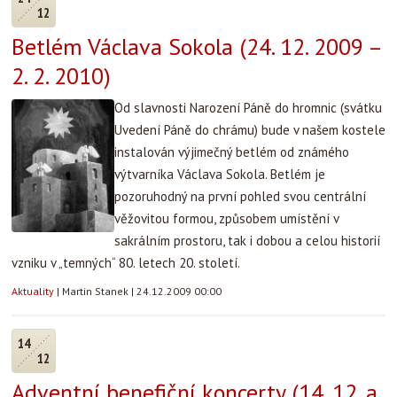
12
Betlém Václava Sokola (24. 12. 2009 –
2. 2. 2010)
Od slavnosti Narození Páně do hromnic (svátku
Uvedení Páně do chrámu) bude v našem kostele
instalován výjimečný betlém od známého
výtvarníka Václava Sokola. Betlém je
pozoruhodný na první pohled svou centrální
věžovitou formou, způsobem umístění v
sakrálním prostoru, tak i dobou a celou historií
vzniku v „temných“ 80. letech 20. století.
Aktuality
|
Martin Stanek
|
24.12.2009 00:00
14
12
Adventní benefiční koncerty (14. 12. a