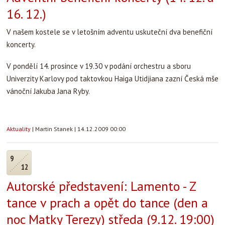
16. 12.)
V našem kostele se v letošním adventu uskuteční dva benefiční
koncerty.
V pondělí 14. prosince v 19.30 v podání orchestru a sboru
Univerzity Karlovy pod taktovkou Haiga Utidjiana zazní Česká mše
vánoční Jakuba Jana Ryby.
Aktuality
|
Martin Stanek
|
14.12.2009 00:00
9
12
Autorské představení: Lamento - Z
tance v prach a opět do tance (den a
noc Matky Terezy) středa (9.12. 19:00)