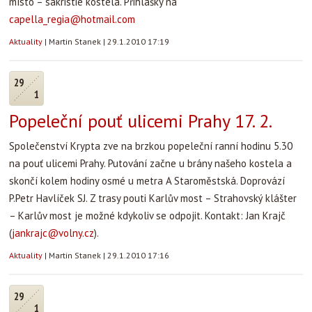
místo – sakristie kostela. Přihlášky na
capella_regia@hotmail.com
Aktuality
|
Martin Stanek
|
29.1.2010 17:19
29
1
Popeleční pouť ulicemi Prahy 17. 2.
Společenství Krypta zve na brzkou popeleční ranní hodinu 5.30
na pouť ulicemi Prahy. Putování začne u brány našeho kostela a
skončí kolem hodiny osmé u metra A Staroměstská. Doprovází
P.Petr Havlíček SJ. Z trasy pouti Karlův most – Strahovský klášter
– Karlův most je možné kdykoliv se odpojit. Kontakt: Jan Krajč
(
jankrajc@volny.cz
).
Aktuality
|
Martin Stanek
|
29.1.2010 17:16
29
1