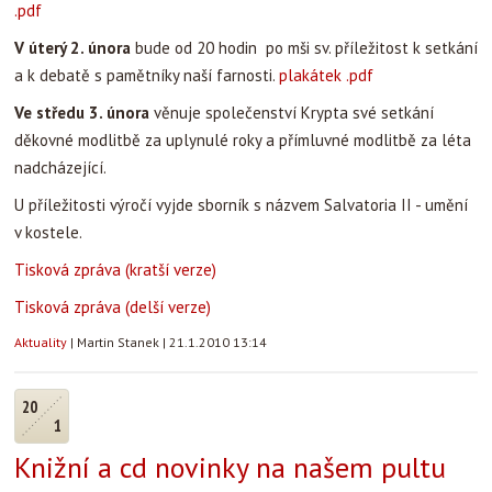
.pdf
V úterý 2. února
bude od 20 hodin po mši sv. příležitost k setkání
a k debatě s pamětníky naší farnosti.
plakátek .pdf
Ve středu 3. února
věnuje společenství Krypta své setkání
děkovné modlitbě za uplynulé roky a přímluvné modlitbě za léta
nadcházející.
U příležitosti výročí vyjde sborník s názvem Salvatoria II - umění
v kostele.
Tisková zpráva (kratší verze)
Tisková zpráva (delší verze)
Aktuality
|
Martin Stanek
|
21.1.2010 13:14
20
1
Knižní a cd novinky na našem pultu