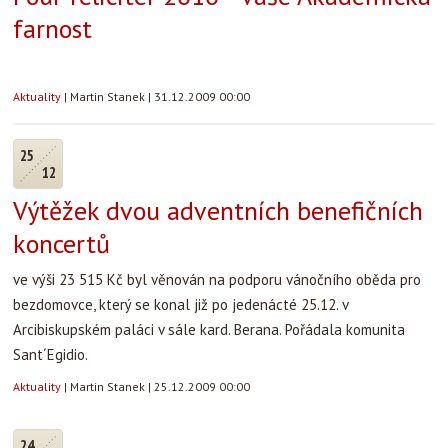
farnost
Aktuality
|
Martin Stanek
|
31.12.2009 00:00
25
12
Výtěžek dvou adventních benefičních
koncertů
ve výši 23 515 Kč byl věnován na podporu vánočního oběda pro
bezdomovce, který se konal již po jedenácté 25.12. v
Arcibiskupském paláci v sále kard. Berana. Pořádala komunita
Sant´Egidio.
Aktuality
|
Martin Stanek
|
25.12.2009 00:00
24