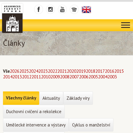
Články
Vše
2026
2025
2024
2023
2022
2021
2020
2019
2018
2017
2016
2015
2014
2013
2012
2011
2010
2009
2008
2007
2006
2005
2004
2003
Všechny články
Aktuality
Základy víry
Duchovní cvičení a rekolekce
Umělecké intervence a výstavy
Cyklus o manželství