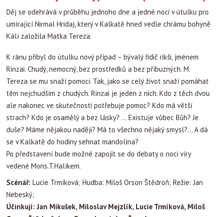
Děj se odehrává v průběhu jednoho dne a jedné noci v útulku pro
umírající Nirmal Hridaj, který v Kalkatě hned vedle chrámu bohyně
Kálí založila Matka Tereza.
K ránu přibyl do útulku nový případ – bývalý řidič rikši, jménem
Rinzai. Chudý, nemocný, bez prostředků a bez příbuzných. M.
Tereza se mu snaží pomoci. Tak, jako se celý život snaží pomáhat
těm nejchudším z chudých. Rinzai je jeden z nich. Kdo z těch dvou
ale nakonec ve skutečnosti potřebuje pomoc? Kdo má větší
strach? Kdo je osamělý a bez lásky? … Existuje vůbec Bůh? Je
duše? Máme nějakou naději? Má to všechno nějaký smysl?… A dá
se v Kalkatě do hodiny sehnat mandolína?
Po představení bude možné zapojit se do debaty o noci víry
vedené Mons.T.Halíkem.
Scénář:
Lucie Trmíková; Hudba: Miloš Orson Štědroň; Režie: Jan
Nebeský;
Účinkují: Jan Mikušek, Miloslav Mejzlík, Lucie Trmíková, Miloš