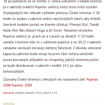
Již po patnácté se ve středu 17. února uskuteční v našem kostele
(a v sakristii) tradiční Popelec umělců, který letos kvůli vysílání
Olympijských her nebude v přímém přenosu České televize. V 18
hodin se sejdou v sakristii umělci nejrůznějších žánrů, aby zhlédli
literárně hudební pořad, ve kterém účinkují: Přemysl Rut, Tomáš
Halík, Petr Nikl, Robert Hugo a Jiří Stivín. Tématem letošního
Popelce umělců je „prach jsi a v prach se obrátíš“. V 19 hodin
naváže v kostele mše sv. s udílením popelce a ve 20.15 v sakristii
zahájíme vernisáží instalaci Adrieny Šimotové. Z důvodu omezené
kapacity sakristie bude vstup na první část večera umožněn
pouze pozvaným, případně na vstupenky, jejichž omezený počet
se bude distribuovat v sakristii v neděli 14.2. po obou
bohoslužbách.
Záznamy České televize z minulých let naleznete zde:
Popelec
2008
Popelec 2009
Aktuality
|
Martin Stanek
|
29.1.2010 17:13