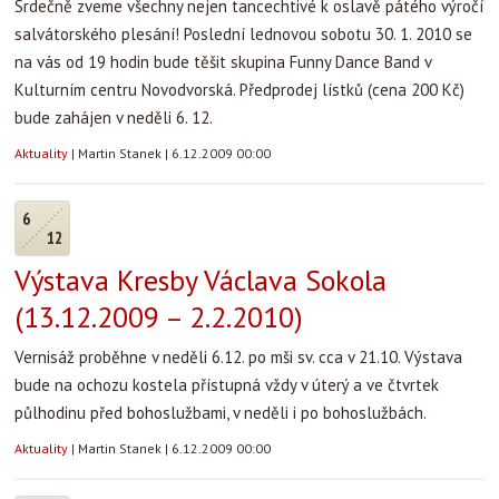
Srdečně zveme všechny nejen tancechtivé k oslavě pátého výročí
salvátorského plesání! Poslední lednovou sobotu 30. 1. 2010 se
na vás od 19 hodin bude těšit skupina Funny Dance Band v
Kulturním centru Novodvorská. Předprodej lístků (cena 200 Kč)
bude zahájen v neděli 6. 12.
Aktuality
|
Martin Stanek
|
6.12.2009 00:00
6
12
Výstava Kresby Václava Sokola
(13.12.2009 – 2.2.2010)
Vernisáž proběhne v neděli 6.12. po mši sv. cca v 21.10. Výstava
bude na ochozu kostela přístupná vždy v úterý a ve čtvrtek
půlhodinu před bohoslužbami, v neděli i po bohoslužbách.
Aktuality
|
Martin Stanek
|
6.12.2009 00:00