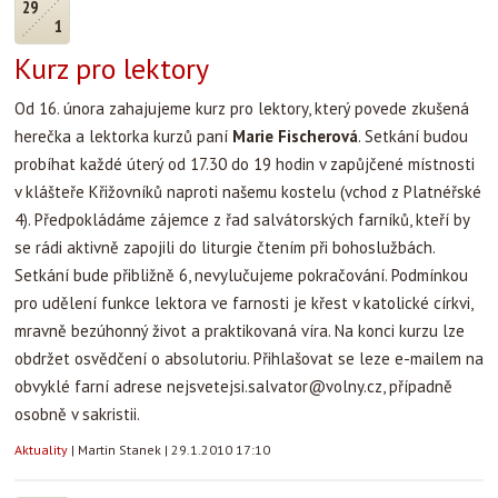
29
1
Kurz pro lektory
Od 16. února zahajujeme kurz pro lektory, který povede zkušená
herečka a lektorka kurzů paní
Marie Fischerová
. Setkání budou
probíhat každé úterý od 17.30 do 19 hodin v zapůjčené místnosti
v klášteře Křižovníků naproti našemu kostelu (vchod z Platnéřské
4). Předpokládáme zájemce z řad salvátorských farníků, kteří by
se rádi aktivně zapojili do liturgie čtením při bohoslužbách.
Setkání bude přibližně 6, nevylučujeme pokračování. Podmínkou
pro udělení funkce lektora ve farnosti je křest v katolické církvi,
mravně bezúhonný život a praktikovaná víra. Na konci kurzu lze
obdržet osvědčení o absolutoriu. Přihlašovat se leze e-mailem na
obvyklé farní adrese
nejsvetejsi.salvator@volny.cz
, případně
osobně v sakristii.
Aktuality
|
Martin Stanek
|
29.1.2010 17:10