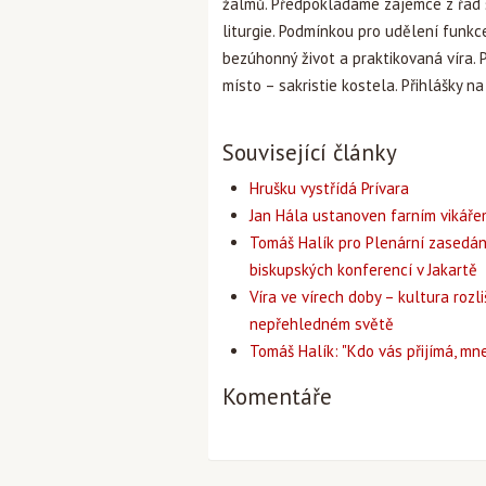
žalmů. Předpokládáme zájemce z řad sa
liturgie. Podmínkou pro udělení funkce
bezúhonný život a praktikovaná víra. 
místo – sakristie kostela. Přihlášky n
Související články
Hrušku vystřídá Prívara
Jan Hála ustanoven farním vikář
Tomáš Halík pro Plenární zasedán
biskupských konferencí v Jakartě
Víra ve vírech doby – kultura rozli
nepřehledném světě
Tomáš Halík: "Kdo vás přijímá, mne
Komentáře