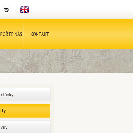
POŘTE NÁS
KONTAKT
 články
ity
víry