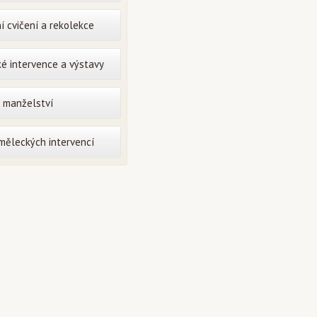
í cvičení a rekolekce
é intervence a výstavy
o manželství
uměleckých intervencí