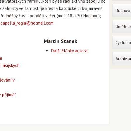
lvátorských farníků, kteří by se rádi aktivně zapojili do
 žalmisty ve farnosti je křest v katolické církvi, mravně
Duchovn
Předběžný čas – pondělí večer (mezi 18 a 20. Hodinou);
a
capella_regia@hotmail.com
Uměleck
Martin Stanek
Cyklus 
Další články autora
em
Archiv 
í asijských
šování v
 přijímá"