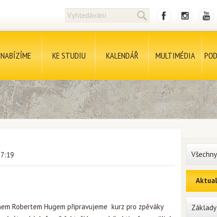
NABÍZÍME
KE STUDIU
KALENDÁŘ
MULTIMÉDIA
POD
Všechny
17:19
Aktual
anem Robertem Hugem připravujeme kurz pro zpěváky
Základy 