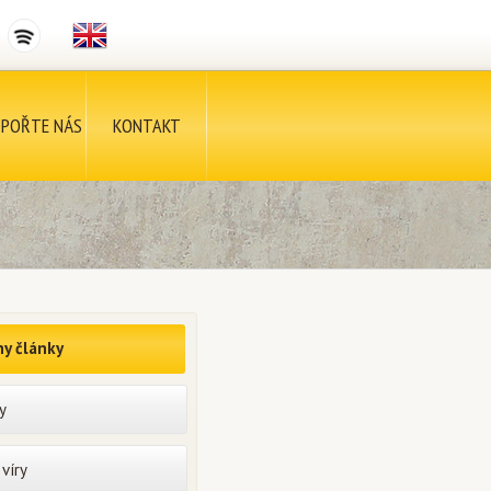
POŘTE NÁS
KONTAKT
y články
y
víry