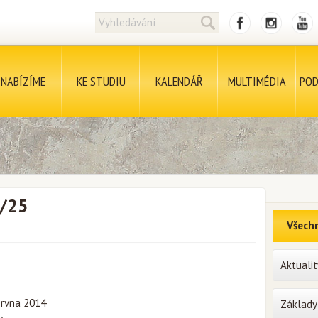
NABÍZÍME
KE STUDIU
KALENDÁŘ
MULTIMÉDIA
POD
4/25
Všechn
Aktualit
ervna 2014
Základy 