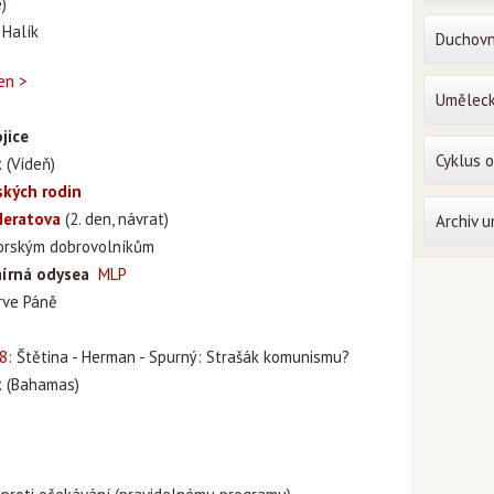
)
 Halík
Duchovn
en >
Uměleck
jice
Cyklus 
 (Vídeň)
ských rodin
Neratova
(2. den, návrat)
Archiv 
torským dobrovolníkům
írná odysea
MLP
rve Páně
8
: Štětina - Herman - Spurný: Strašák komunismu?
k (Bahamas)