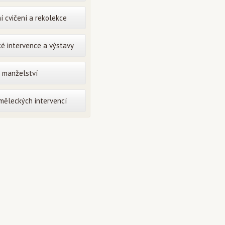
í cvičení a rekolekce
é intervence a výstavy
o manželství
uměleckých intervencí