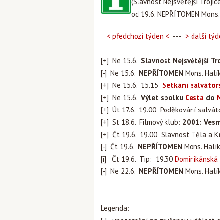
(Slavnost Nejsvětější Trojice
od 19.6. NEPŘÍTOMEN Mons.
< předchozí týden <
---
> další týd
[+] Ne 15.6.
Slavnost Nejsvětější Tro
[-] Ne 15.6.
NEPŘÍTOMEN
Mons. Halík
[+] Ne 15.6. 15.15
Setkání salvátor
[+] Ne 15.6.
Výlet spolku
Cesta
do
[+] Út 17.6. 19.00 Poděkování salvá
[+] St 18.6. Filmový klub:
2001: Vesm
[+] Čt 19.6. 19.00 Slavnost Těla a K
[-] Čt 19.6.
NEPŘÍTOMEN
Mons. Halík
[i] Čt 19.6. Tip: 19.30
Dominikánská 
[-] Ne 22.6.
NEPŘÍTOMEN
Mons. Halí
Legenda: