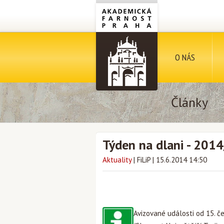
O NÁS
Články
Týden na dlani - 201
Aktuality
|
FiLiP
|
15.6.2014 14:50
Avizované události od 15. č