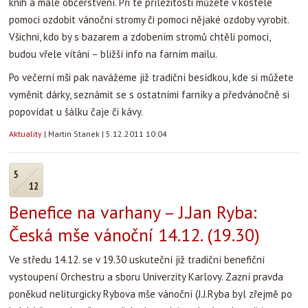
knih a malé občerstvení. Při té příležitosti můžete v kostele
pomoci ozdobit vánoční stromy či pomoci nějaké ozdoby vyrobit.
Všichni, kdo by s bazarem a zdobením stromů chtěli pomoci,
budou vřele vítáni – bližší info na farním mailu.
Po večerní mši pak navážeme již tradiční besídkou, kde si můžete
vyměnit dárky, seznámit se s ostatními farníky a předvánočně si
popovídat u šálku čaje či kávy.
Aktuality
|
Martin Stanek
|
5.12.2011 10:04
5
12
Benefice na varhany – J.Jan Ryba:
Česká mše vánoční 14.12. (19.30)
Ve středu 14.12. se v 19.30 uskuteční již tradiční benefiční
vystoupení Orchestru a sboru Univerzity Karlovy. Zazní pravda
poněkud neliturgicky Rybova mše vánoční (J.J.Ryba byl zřejmě po