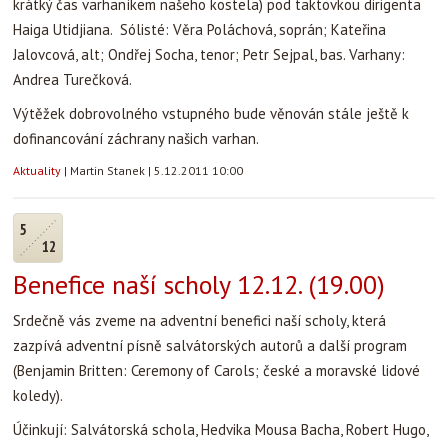
krátký čas varhaníkem našeho kostela) pod taktovkou dirigenta
Haiga Utidjiana. Sólisté: Věra Poláchová, soprán; Kateřina
Jalovcová, alt; Ondřej Socha, tenor; Petr Sejpal, bas. Varhany:
Andrea Turečková.
Výtěžek dobrovolného vstupného bude věnován stále ještě k
dofinancování záchrany našich varhan.
Aktuality
|
Martin Stanek
|
5.12.2011 10:00
5
12
Benefice naší scholy 12.12. (19.00)
Srdečně vás zveme na adventní benefici naší scholy, která
zazpívá adventní písně salvátorských autorů a další program
(Benjamin Britten: Ceremony of Carols; české a moravské lidové
koledy).
Účinkují: Salvátorská schola, Hedvika Mousa Bacha, Robert Hugo,