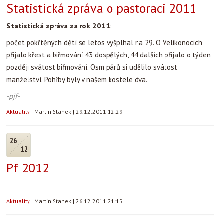
Statistická zpráva o pastoraci 2011
Statistická zpráva za rok 2011
:
počet pokřtěných dětí se letos vyšplhal na 29. O Velikonocích
přijalo křest a biřmování 43 dospělých, 44 dalších přijalo o týden
později svátost biřmování. Osm párů si udělilo svátost
manželství. Pohřby byly v našem kostele dva.
-pjf-
Aktuality
|
Martin Stanek
|
29.12.2011 12:29
26
12
Pf 2012
Aktuality
|
Martin Stanek
|
26.12.2011 21:15