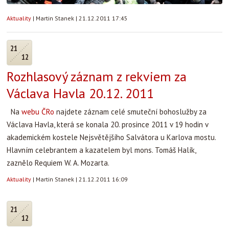
Aktuality
|
Martin Stanek
|
21.12.2011 17:45
21
12
Rozhlasový záznam z rekviem za
Václava Havla 20.12. 2011
Na
webu ČRo
najdete záznam celé smuteční bohoslužby za
Václava Havla, která se konala 20. prosince 2011 v 19 hodin v
akademickém kostele Nejsvětějšího Salvátora u Karlova mostu.
Hlavním celebrantem a kazatelem byl mons. Tomáš Halík,
zaznělo Requiem W. A. Mozarta.
Aktuality
|
Martin Stanek
|
21.12.2011 16:09
21
12