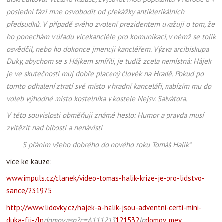
poslední fázi mne osvobodit od překážky antiklerikálních
předsudků. V případě svého zvolení prezidentem uvažuji o tom, že
ho ponechám v úřadu vícekancléře pro komunikaci, v němž se tolik
osvědčil, nebo ho dokonce jmenuji kancléřem. Výzva arcibiskupa
Duky, abychom se s Hájkem smířili, je tudíž zcela nemístná: Hájek
je ve skutečnosti můj dobře placený člověk na Hradě. Pokud po
tomto odhalení ztratí své místo v hradní kanceláři, nabízím mu do
voleb výhodné místo kostelníka v kostele Nejsv. Salvátora.
V této souvislosti obměňuji známé heslo: Humor a pravda musí
zvítězit nad blbostí a nenávistí
S přáním všeho dobrého do nového roku Tomáš Halík"
více ke kauze:
www.impuls.cz/clanek/video-tomas-halik-krize-je-pro-lidstvo-
sance/231975
http://www.lidovky.cz/hajek-a-halik-jsou-adventni-certi-mini-
duka-fjj-/ln
domov.asp?c=A111213
121532
ln
domov_mev