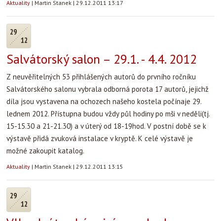
Aktuality
|
Martin Stanek
|
29.12.2011 13:17
29
12
Salvátorský salon – 29.1. - 4.4. 2012
Z
neuvěřitelných 53 přihlášených autorů do prvního ročníku
Salvátorského salonu vybrala odborná porota 17 autorů, jejichž
díla jsou vystavena na ochozech našeho kostela počínaje 29.
lednem 2012. Přístupna budou vždy půl hodiny po mši v neděli(tj.
15-15.30 a 21-21.30) a v úterý od 18-19hod. V postní době se k
výstavě přidá zvuková instalace v kryptě. K celé výstavě je
možné zakoupit katalog.
Aktuality
|
Martin Stanek
|
29.12.2011 13:15
29
12