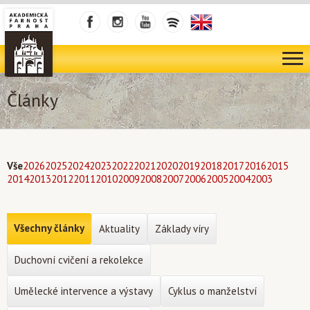
Články
Vše
2026
2025
2024
2023
2022
2021
2020
2019
2018
2017
2016
2015
2014
2013
2012
2011
2010
2009
2008
2007
2006
2005
2004
2003
Všechny články
Aktuality
Základy víry
Duchovní cvičení a rekolekce
Umělecké intervence a výstavy
Cyklus o manželství