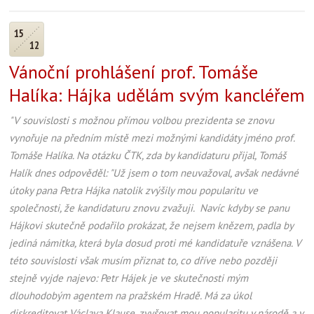
15
12
Vánoční prohlášení prof. Tomáše
Halíka: Hájka udělám svým kancléřem
"V souvislosti s možnou přímou volbou prezidenta se znovu
vynořuje na předním místě mezi možnými kandidáty jméno prof.
Tomáše Halíka. Na otázku ČTK, zda by kandidaturu přijal, Tomáš
Halík dnes odpověděl: "Už jsem o tom neuvažoval, avšak nedávné
útoky pana Petra Hájka natolik zvýšily mou popularitu ve
společnosti, že kandidaturu znovu zvažuji. Navíc kdyby se panu
Hájkovi skutečně podařilo prokázat, že nejsem knězem, padla by
jediná námitka, která byla dosud proti mé kandidatuře vznášena. V
této souvislosti však musím přiznat to, co dříve nebo později
stejně vyjde najevo: Petr Hájek je ve skutečnosti mým
dlouhodobým agentem na pražském Hradě. Má za úkol
diskreditovat Václava Klause, zvyšovat mou popularitu v národě a v