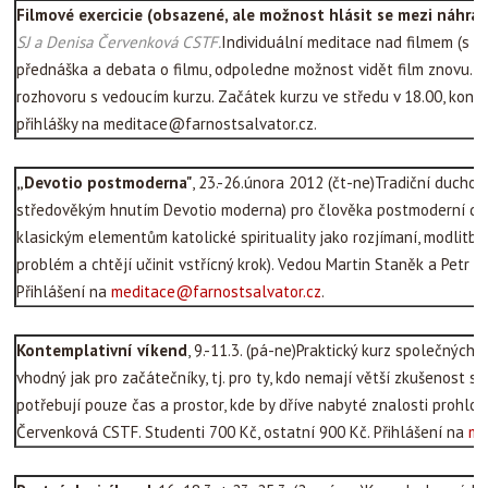
Filmové exercicie
(obsazené, ale možnost hlásit se mezi náhrad
SJ a Denisa Červenková CSTF.
Individuální meditace nad filmem (s n
přednáška a debata o filmu, odpoledne možnost vidět film znovu. M
rozhovoru s vedoucím kurzu. Začátek kurzu ve středu v 18.00, konec
přihlášky na meditace@farnostsalvator.cz.
„Devotio postmoderna"
, 23.-26.února 2012 (čt-ne)Tradiční duchov
středověkým hnutím Devotio moderna) pro člověka postmoderní doby
klasickým elementům katolické spirituality jako rozjímaní, modlitba
problém a chtějí učinit vstřícný krok). Vedou Martin Staněk a Petr Va
Přihlášení na
meditace@farnostsalvator.cz
.
Kontemplativní víkend
, 9.-11.3. (pá-ne)Praktický kurz společných a
vhodný jak pro začátečníky, tj. pro ty, kdo nemají větší zkušenost s t
potřebují pouze čas a prostor, kde by dříve nabyté znalosti prohloub
Červenková CSTF. Studenti 700 Kč, ostatní 900 Kč. Přihlášení na
me