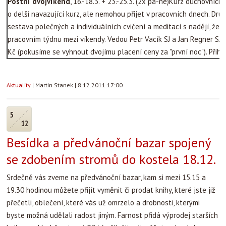
Postní dvojvíkend
, 16.-18.3. + 23.-25.3. (2x pá-ne)Kurz duchovních
o delší navazující kurz, ale nemohou přijet v pracovních dnech. Dr
sestava polečných a individuálních cvičení a meditací s nadějí, že 
pracovním týdnu mezi víkendy. Vedou Petr Vacík SJ a Jan Regner SJ. 
Kč (pokusíme se vyhnout dvojímu placení ceny za "první noc"). Přih
Aktuality
|
Martin Stanek
|
8.12.2011 17:00
5
12
Besídka a předvánoční bazar spojený
se zdobením stromů do kostela 18.12.
Srdečně vás zveme na předvánoční bazar, kam si mezi 15.15 a
19.30 hodinou můžete přijít vyměnit či prodat knihy, které jste již
přečetli, oblečení, které vás už omrzelo a drobnosti, kterými
byste možná udělali radost jiným. Farnost přidá výprodej starších