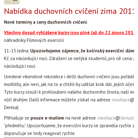
Nabídka duchovních cvičení zima 2011/
Nové termíny a ceny duchovních cvičení
.
Všechny dosud vyhlášené kurzy jsou plné (až do 22.února 2012 
náhradníky Filmových exercicií
11.-15.ledna.
Upozorňujeme zájemce, že kolínský exerciční dům z
Kč za následující noci. Zdražení se netýká studentů, pro ně cena z
následující noci.
Uvedené víkendové rekolekce i delší duchovní cvičení jsou pořádány 
modlitby, ale neví, jak na to a chtěli by udělat krok dál, jejich úč
Tyto kurzy slouží k prohloubení našeho duchovního života, naší modl
vůči druhým. Další informace můžete získat na adrese
meditace
@
f
Denisa).
Přihlašuje se
pouze e-mailem
na nové adrese
meditace
@
farnostsa
“předmětu”. Upozorňujeme, že exerciční kurzy se zpravidla rychle za
doporučuje se tedy reagovat rychle.