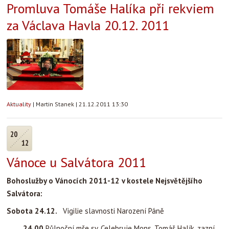
Promluva Tomáše Halíka při rekviem
za Václava Havla 20.12. 2011
Aktuality
|
Martin Stanek
|
21.12.2011 13:30
20
12
Vánoce u Salvátora 2011
Bohoslužby o Vánocích 2011-12 v kostele Nejsvětějšího
Salvátora:
Sobota 24.12.
Vigilie slavnosti Narození Páně
24.00
Půlnoční mše sv. Celebruje Mons. Tomáš Halík, zazní