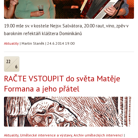
19.00 mše sv. v kostele Nejsv. Salvátora, 20.00 raut, víno, zpěv v
barokním refektáři kláštera Dominikánů
Aktuality
|
Martin Staněk
|
24.6.2014 19:00
22
6
RAČTE VSTOUPIT do světa Matěje
Formana a jeho přátel
Aktuality
,
Umělecké intervence a výstavy
,
Archiv uměleckých intervencí
|