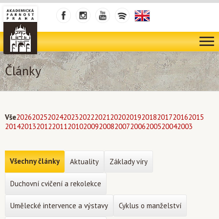
Články
Vše
2026
2025
2024
2023
2022
2021
2020
2019
2018
2017
2016
2015
2014
2013
2012
2011
2010
2009
2008
2007
2006
2005
2004
2003
Všechny články
Aktuality
Základy víry
Duchovní cvičení a rekolekce
Umělecké intervence a výstavy
Cyklus o manželství