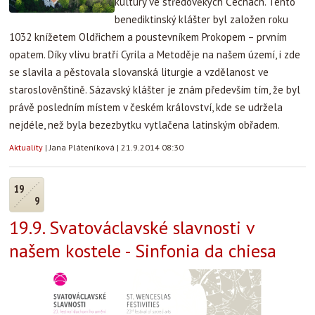
kultury ve středověkých Čechách. Tento
benediktinský klášter byl založen roku
1032 knížetem Oldřichem a poustevníkem Prokopem – prvním
opatem. Díky vlivu bratří Cyrila a Metoděje na našem území, i zde
se slavila a pěstovala slovanská liturgie a vzdělanost ve
staroslověnštině. Sázavský klášter je znám především tím, že byl
právě posledním místem v českém království, kde se udržela
nejdéle, než byla bezezbytku vytlačena latinským obřadem.
Aktuality
|
Jana Pláteníková
|
21.9.2014 08:30
19
9
19.9. Svatováclavské slavnosti v
našem kostele - Sinfonia da chiesa