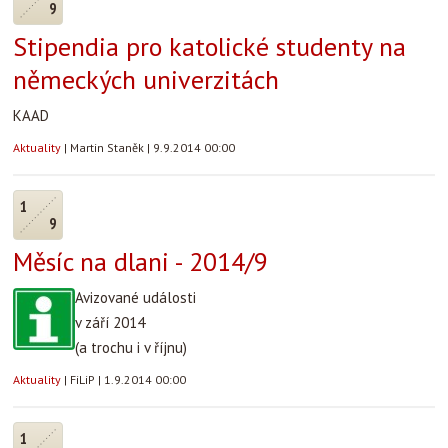
9
Stipendia pro katolické studenty na
německých univerzitách
KAAD
Aktuality
|
Martin Staněk
|
9.9.2014 00:00
1
9
Měsíc na dlani - 2014/9
Avizované události
v září 2014
(a trochu i v říjnu)
Aktuality
|
FiLiP
|
1.9.2014 00:00
1