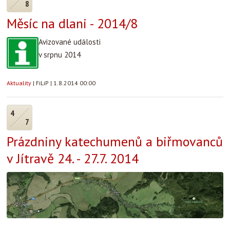
8
Měsíc na dlani - 2014/8
Avizované události
v srpnu 2014
Aktuality
|
FiLiP
|
1.8.2014 00:00
4
7
Prázdniny katechumenů a biřmovanců
v Jítravě 24. - 27.7. 2014