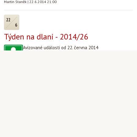
Martin Staněk
|
22.6.2014 21:00
22
6
Týden na dlani - 2014/26
Avizované události od 22. června 2014
22.-23. a 26.-29.6. NEPŘÍTOMEN Mons. Halík
Aktuality
|
FiLiP
|
22.6.2014 14:50
15
6
Týden na dlani - 2014/25
Avizované události od 15. června 2014
(Slavnost Nejsvětější Trojice)
od 19.6. NEPŘÍTOMEN Mons. Halík