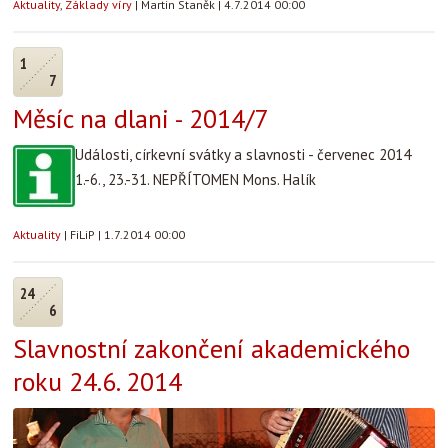
Aktuality
,
Základy víry
|
Martin Staněk
|
4.7.2014 00:00
1
7
Měsíc na dlani - 2014/7
Události, církevní svátky a slavnosti - červenec 2014
1.-6., 23.-31. NEPŘÍTOMEN Mons. Halík
Aktuality
|
FiLiP
|
1.7.2014 00:00
24
6
Slavnostní zakončení akademického
roku 24.6. 2014