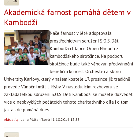
10
Akademická farnost pomáhá dětem v
Kambodži
Naše farnost v létě adoptovala
prostřednictvím sdružení S.O.S. Děti
Kambodži chlapce Oroeu Nheanh z
kambodžského sirotčince. Na podporu
sirotčince bude také věnován předvánoční
benefiční koncert Orchestru a sboru
Univerzity Karlovy, který v našem kostele 17. prosince již tradičně
provede Vánoční mši J. J. Ryby. V následujícím rozhovoru se
zakladatelkou sdružení S.O.S. Děti Kambodži se můžete dozvědět
více o neobvyklých počátcích tohoto charitativního díla i o tom,
jak a kde pomáhá dnes.
Aktuality
|
Jana Pláteníková
|
1.10.2014 12:55