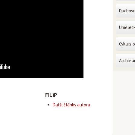
Duchovn
Uměleck
Cyklus 
Archiv 
FiLiP
Další články autora