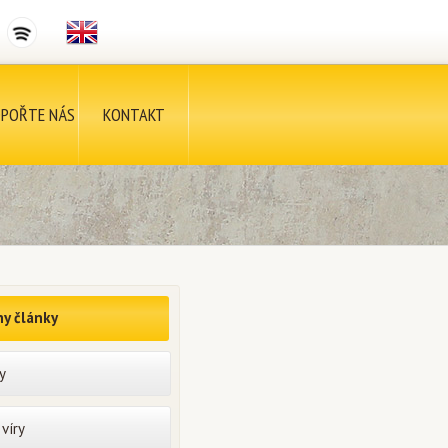
POŘTE NÁS
KONTAKT
y články
y
víry