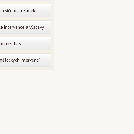
í cvičení a rekolekce
é intervence a výstavy
o manželství
uměleckých intervencí