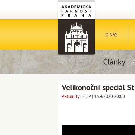
O NÁS
Články
Velikonoční speciál S
Aktuality
|
FiLiP
|
13.4.2020 20:00