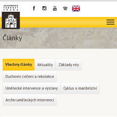
Články
Všechny články
Aktuality
Základy víry
Duchovní cvičení a rekolekce
Umělecké intervence a výstavy
Cyklus o manželství
Archiv uměleckých intervencí