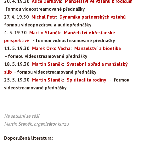
20. 4. 19.30
Alice
Derflová
:
Manželství ve vztahu k rodičům
formou videostreamované přednášky
27. 4. 19.30
Michal Petr
:
Dynamika partnerských vztahů
-
formou videopozdravu a audiopřednášky
4. 5. 19.30
Martin Staněk
:
Manželství v křesťanské
perspektivě
-
formou videostreamované přednášky
11. 5. 19.30
Marek
Orko
Vácha
:
Manželství a bioetika
-
formou videostreamované přednášky
18. 5. 19
.30
Martin Staněk
:
Svatební obřad a manželský
slib
-
formou videostreamované přednášky
25. 5. 19
.30
Martin Staněk
:
Spiritualita rodiny
-
formou
videostreamované přednášky
Na setkání se těší
Martin Staněk, organizátor kurzu
Doporučená literatura: