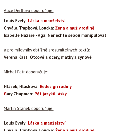
Alice Derflová doporučuje:
Louis Evely:
Láska a manželství
Chvála, Trapková, Loucká:
Žena a muž v rodině
Isabelle Nazare - Aga: Nenechte sebou manipulovat
a pro milovníky obtížně srozumitelných textů:
Verena Kast: Otcové a dcery, matky a synové
Michal Petr doporučuje:
Hlásek, Hlásková:
Redesign rodiny
G
ary Chapman:
Pět jazyků lásky
Martin Staněk doporučuje:
Louis Evely:
Láska a manželství
Chvála, Trapková, Loucká:
Žena a muž v rodině