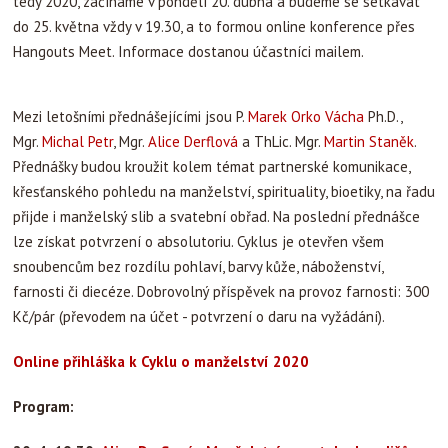
tedy 2020, začínáme v pondělí 20. dubna a budeme se setkávat
do 25. května vždy v 19.30, a to formou online konference přes
Hangouts Meet. Informace dostanou účastníci mailem.
Mezi letošními přednášejícími jsou P.
Marek Orko Vácha
Ph.D.,
Mgr.
Michal Petr
, Mgr.
Alice Derflová
a ThLic. Mgr.
Martin Staněk
.
Přednášky budou kroužit kolem témat partnerské komunikace,
křesťanského pohledu na manželství, spirituality, bioetiky, na řadu
přijde i manželský slib a svatební obřad. Na poslední přednášce
lze získat potvrzení o absolutoriu. Cyklus je otevřen všem
snoubencům bez rozdílu pohlaví, barvy kůže, náboženství,
farnosti či diecéze. Dobrovolný příspěvek na provoz farnosti: 300
Kč/pár (převodem na účet - potvrzení o daru na vyžádání).
Online přihláška k Cyklu o manželství 2020
Program: