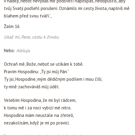
v naději, neboť nevydáš mě podsvětí napospas, nedopustíš, aby
tvůj Svatý podlehl porušení. Oznámils mi cesty života, naplníš mě
blahem před svou tváří.'„
Žalm 16
Ukaž mi, Pane, cestu k životu.
Nebo:
Aleluja.
Ochraň mě, Bože, neboť se utíkám k tobě.
Pravím Hospodinu: „Ty jsi můj Pán.“
Ty jsi, Hospodine, mým dědičným podílem i mou číší,
ty mně zachováváš můj úděl.
Velebím Hospodina, že mi byl rádcem,
k tomu mě i za noci vybízí mé nitro.
Hospodina mám neustále na zřeteli,
nezakolísám, když je mi po pravici.