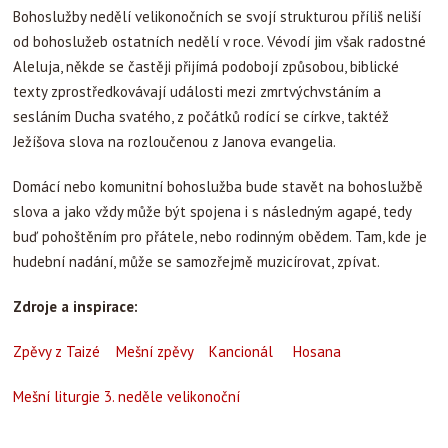
Bohoslužby nedělí velikonočních se svojí strukturou příliš neliší
od bohoslužeb ostatních nedělí v roce. Vévodí jim však radostné
Aleluja, někde se častěji přijímá podobojí způsobou, biblické
texty zprostředkovávají události mezi zmrtvýchvstáním a
sesláním Ducha svatého, z počátků rodící se církve, taktéž
Ježíšova slova na rozloučenou z Janova evangelia.
Domácí nebo komunitní bohoslužba bude stavět na bohoslužbě
slova a jako vždy může být spojena i s následným agapé, tedy
buď pohoštěním pro přátele, nebo rodinným obědem. Tam, kde je
hudební nadání, může se samozřejmě muzicírovat, zpívat.
Zdroje a inspirace:
Zpěvy z Taizé
Mešní zpěvy
Kancionál
Hosana
Mešní liturgie 3. neděle velikonoční