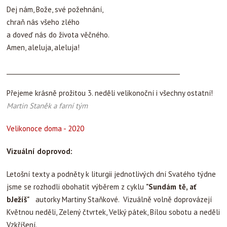
Dej nám, Bože, své požehnání,
chraň nás všeho zlého
a doveď nás do života věčného.
Amen, aleluja, aleluja!
_________________________________________________________
Přejeme krásně prožitou 3. neděli velikonoční i všechny ostatní!
Martin Staněk a farní tým
Velikonoce doma - 2020
Vizuální doprovod:
Letošní texty a podněty k liturgii jednotlivých dní Svatého týdne
jsme se rozhodli obohatit výběrem z cyklu
"Sundám tě, ať
bJežíš"
autorky Martiny Staňkové. Vizuálně volně doprovázejí
Květnou neděli, Zelený čtvrtek, Velký pátek, Bílou sobotu a neděli
Vzkříšení.