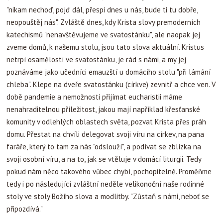
"nikam nechoď, pojď dál, přespi dnes u nás, bude ti tu dobře,
neopouštěj nás". Zvláště dnes, kdy Krista slovy premoderních
katechismů "nenavštěvujeme ve svatostánku", ale naopak jej
zveme domů, k našemu stolu, jsou tato slova aktuální. Kristus
netrpí osamělostí ve svatostánku, je rád s námi, a my jej
poznáváme jako učedníci emauzští u domácího stolu "při lámání
chleba". Klepe na dveře svatostánku (církve) zevnitř a chce ven. V
době pandemie a nemožnosti přijímat eucharistii máme
nenahraditelnou příležitost, jakou mají například křesťanské
komunity v odlehlých oblastech světa, pozvat Krista přes práh
domu. Přestat na chvíli delegovat svoji víru na církev, na pana
faráře, který to tam za nás "odslouží", a podívat se zblízka na
svoji osobní víru, a na to, jak se vtěluje v domácí liturgii. Tedy
pokud nám něco takového vůbec chybí, pochopitelně. Proměňme
tedy i po následující zvláštní neděle velikonoční naše rodinné
stoly ve stoly Božího slova a modlitby. "Zůstaň s námi, neboť se
připozdívá."