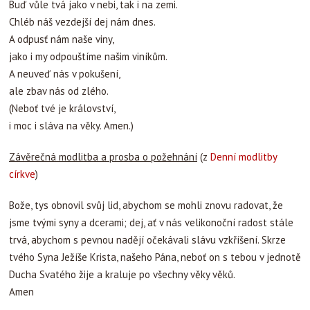
Buď vůle tvá jako v nebi, tak i na zemi.
Chléb náš vezdejší dej nám dnes.
A odpusť nám naše viny,
jako i my odpouštíme našim viníkům.
A neuveď nás v pokušení,
ale zbav nás od zlého.
(Neboť tvé je království,
i moc i sláva na věky. Amen.)
Závěrečná modlitba a prosba o požehnání
(z
Denní modlitby
církve
)
Bože, tys obnovil svůj lid, abychom se mohli znovu radovat, že
jsme tvými syny a dcerami; dej, ať v nás velikonoční radost stále
trvá, abychom s pevnou nadějí očekávali slávu vzkříšení. Skrze
tvého Syna Ježíše Krista, našeho Pána, neboť on s tebou v jednotě
Ducha Svatého žije a kraluje po všechny věky věků.
Amen