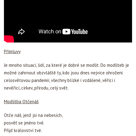
Přímluvy
Je mnoho situací, lidí, za které je dobré se modlit. Do modliteb je
možné zahrnout obzvláště ty, kdo jsou dnes nejvíce ohroženi
celosvětovou pandemií, všechny blízké i vzdálené, věřící i
nevěřící, církev, přírodu, celý svět.
Modlitba Otčenáš
Otče náš, jenž jsi na nebesích,
posvěť se jméno tvé.
Přijď království tvé.