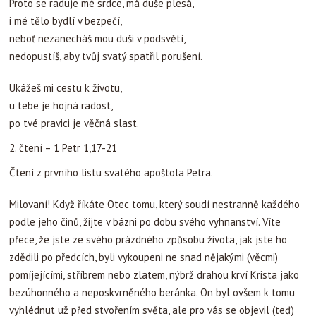
Proto se raduje mé srdce, má duše plesá,
i mé tělo bydlí v bezpečí,
neboť nezanecháš mou duši v podsvětí,
nedopustíš, aby tvůj svatý spatřil porušení.
Ukážeš mi cestu k životu,
u tebe je hojná radost,
po tvé pravici je věčná slast.
2. čtení – 1 Petr 1,17-21
Čtení z prvního listu svatého apoštola Petra.
Milovaní! Když říkáte Otec tomu, který soudí nestranně každého
podle jeho činů, žijte v bázni po dobu svého vyhnanství. Víte
přece, že jste ze svého prázdného způsobu života, jak jste ho
zdědili po předcích, byli vykoupeni ne snad nějakými (věcmi)
pomíjejícími, stříbrem nebo zlatem, nýbrž drahou krví Krista jako
bezúhonného a neposkvrněného beránka. On byl ovšem k tomu
vyhlédnut už před stvořením světa, ale pro vás se objevil (teď)