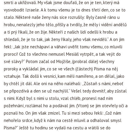
smrti a ukřižovali. My však jsme doufali, že on je ten, který má
vysvobodit Izraele. A k tomu všemu je to dnes třetí den, co se to
stalo. Některé naše ženy nás sice rozrušily: Byly časně ráno u
hrobu, nenalezly jeho tělo, přišly a tvrdily, že měly i vidění andělů
a ti prý říkali, že on žije. Někteří z našich lidí odešli k hrobu a
shledali, že je to tak, jak ženy říkaly, jeho však neviděli.“ A on jim
řekl: „Jak jste nechápaví a váhaví uvěřit tomu všemu, co mluvili
proroci! Což to všechno nemusel Mesiáš vytrpět, a tak vejít do
své slávy?“ Potom začal od Mojžíše, (probral dále) všechny
proroky a vykládal jim, co se ve všech (částech) Písma na něj
vztahuje. Tak došli k vesnici, kam měli namířeno, a on dělal, jako
by chtěl jít dál. Ale oni na něho naléhali: „Zůstaň s námi, neboť
se připozdívá a den se už nachýlil.“ Vešel tedy dovnitř, aby zůstal
s nimi. Když byl s nimi u stolu, vzal chléb, pronesl nad ním
požehnání, rozlámal ho a podával jim. (Vtom) se jim otevřely oči a
poznali ho. On jim však zmizel. Tu si mezi sebou řekli: „Což nám
nehořelo srdce, když k nám na cestě mluvil a odhaloval smysl
Písma?“ Ještě tu hodinu se vydali na cestu a vrátili se do