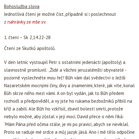
Bohoslužba slova
Jednotlivá čtení je možné číst, případně si i poslechnout
z
nahrávky ze mše sv.
1. čtení – Sk 2,14.22-28
Čtení ze Skutků apoštolů.
V den letnic vystoupil Petr s ostatními jedenácti (apoštoly) a
slavnostně promluvil: „Židé a všichni jeruzalémští obyvatelé -
pozorně vyslechněte mou řeč! Bůh vám dal svědectví o Ježíši
Nazaretském mocnými činy, divy a znameními, které, jak víte, konal
Bůh skrze něho mezi vámi. A on byl vydán, jak to Bůh předem
rozhodl a předpověděl, a vy jste ho rukama bezbožníků přibili na
kříž a zabili. Ale Bůh ho vzkřísil, zbavil bolestí smrti, protože
nebylo možné, aby zůstal v její moci. David přece o něm říká:
`Mám Pána před očima stále, je mi po pravici, abych se neviklal.
Proto se raduje mé srdce a můj jazyk jásá. Ano i mé tělo odpočine