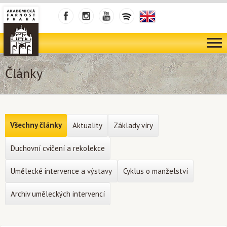
Články
Všechny články
Aktuality
Základy víry
Duchovní cvičení a rekolekce
Umělecké intervence a výstavy
Cyklus o manželství
Archiv uměleckých intervencí