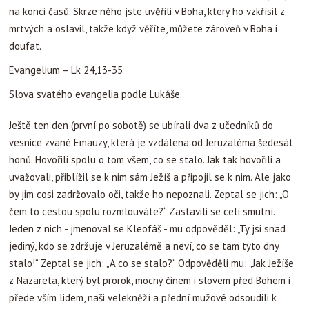
na konci časů. Skrze něho jste uvěřili v Boha, který ho vzkřísil z
mrtvých a oslavil, takže když věříte, můžete zároveň v Boha i
doufat.
Evangelium – Lk 24,13-35
Slova svatého evangelia podle Lukáše.
Ještě ten den (první po sobotě) se ubírali dva z učedníků do
vesnice zvané Emauzy, která je vzdálena od Jeruzaléma šedesát
honů. Hovořili spolu o tom všem, co se stalo. Jak tak hovořili a
uvažovali, přiblížil se k nim sám Ježíš a připojil se k nim. Ale jako
by jim cosi zadržovalo oči, takže ho nepoznali. Zeptal se jich: „O
čem to cestou spolu rozmlouváte?“ Zastavili se celí smutní.
Jeden z nich - jmenoval se Kleofáš - mu odpověděl: „Ty jsi snad
jediný, kdo se zdržuje v Jeruzalémě a neví, co se tam tyto dny
stalo!“ Zeptal se jich: „A co se stalo?“ Odpověděli mu: „Jak Ježíše
z Nazareta, který byl prorok, mocný činem i slovem před Bohem i
přede vším lidem, naši velekněží a přední mužové odsoudili k