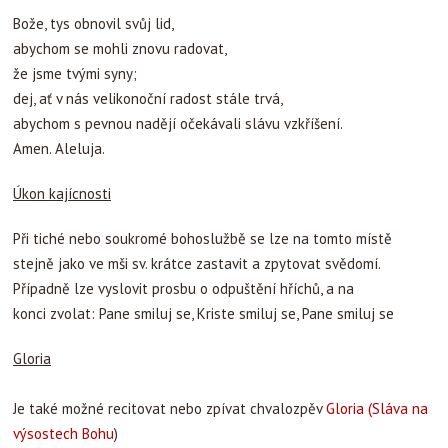
Bože, tys obnovil svůj lid,
abychom se mohli znovu radovat,
že jsme tvými syny;
dej, ať v nás velikonoční radost stále trvá,
abychom s pevnou nadějí očekávali slávu vzkříšení.
Amen. Aleluja.
Úkon kajícnosti
Při tiché nebo soukromé bohoslužbě se lze na tomto místě
stejně jako ve mši sv. krátce zastavit a zpytovat svědomí.
Případně lze vyslovit prosbu o odpuštění hříchů, a na
konci zvolat: Pane smiluj se, Kriste smiluj se, Pane smiluj se
Gloria
Je také možné recitovat nebo zpívat chvalozpěv
Gloria (Sláva na
výsostech Bohu
)