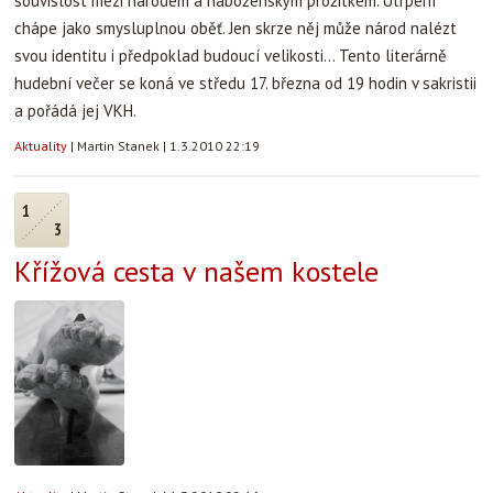
souvislost mezi národem a náboženským prožitkem. Utrpení
chápe jako smysluplnou oběť. Jen skrze něj může národ nalézt
svou identitu i předpoklad budoucí velikosti... Tento literárně
hudební večer se koná ve středu 17. března od 19 hodin v sakristii
a pořádá jej VKH.
Aktuality
|
Martin Stanek
|
1.3.2010 22:19
1
3
Křížová cesta v našem kostele