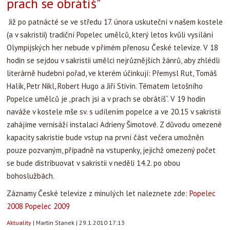
prach se obrátíš"
Již po patnácté se ve středu 17. února uskuteční v našem kostele
(a v sakristii) tradiční Popelec umělců, který letos kvůli vysílání
Olympijských her nebude v přímém přenosu České televize. V 18
hodin se sejdou v sakristii umělci nejrůznějších žánrů, aby zhlédli
literárně hudební pořad, ve kterém účinkují: Přemysl Rut, Tomáš
Halík, Petr Nikl, Robert Hugo a Jiří Stivín. Tématem letošního
Popelce umělců je „prach jsi a v prach se obrátíš“. V 19 hodin
naváže v kostele mše sv. s udílením popelce a ve 20.15 v sakristii
zahájíme vernisáží instalaci Adrieny Šimotové. Z důvodu omezené
kapacity sakristie bude vstup na první část večera umožněn
pouze pozvaným, případně na vstupenky, jejichž omezený počet
se bude distribuovat v sakristii v neděli 14.2. po obou
bohoslužbách.
Záznamy České televize z minulých let naleznete zde:
Popelec
2008
Popelec 2009
Aktuality
|
Martin Stanek
|
29.1.2010 17:13