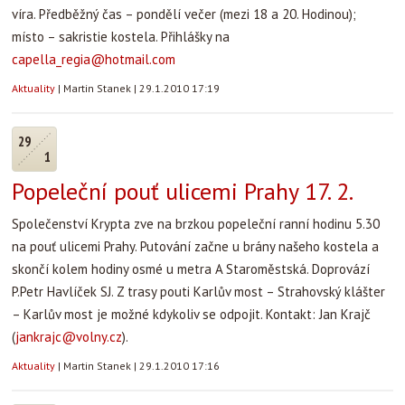
víra. Předběžný čas – pondělí večer (mezi 18 a 20. Hodinou);
místo – sakristie kostela. Přihlášky na
capella_regia@hotmail.com
Aktuality
|
Martin Stanek
|
29.1.2010 17:19
29
1
Popeleční pouť ulicemi Prahy 17. 2.
Společenství Krypta zve na brzkou popeleční ranní hodinu 5.30
na pouť ulicemi Prahy. Putování začne u brány našeho kostela a
skončí kolem hodiny osmé u metra A Staroměstská. Doprovází
P.Petr Havlíček SJ. Z trasy pouti Karlův most – Strahovský klášter
– Karlův most je možné kdykoliv se odpojit. Kontakt: Jan Krajč
(
jankrajc@volny.cz
).
Aktuality
|
Martin Stanek
|
29.1.2010 17:16