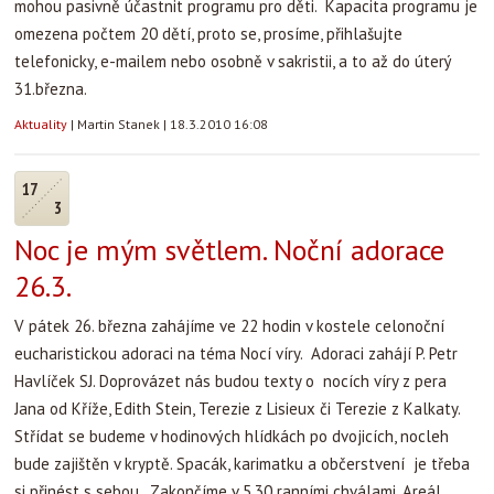
mohou pasivně účastnit programu pro děti. Kapacita programu je
omezena počtem 20 dětí, proto se, prosíme, přihlašujte
telefonicky, e-mailem nebo osobně v sakristii, a to až do úterý
31.března.
Aktuality
|
Martin Stanek
|
18.3.2010 16:08
17
3
Noc je mým světlem. Noční adorace
26.3.
V pátek 26. března zahájíme ve 22 hodin v kostele celonoční
eucharistickou adoraci na téma Nocí víry. Adoraci zahájí P. Petr
Havlíček SJ. Doprovázet nás budou texty o nocích víry z pera
Jana od Kříže, Edith Stein, Terezie z Lisieux či Terezie z Kalkaty.
Střídat se budeme v hodinových hlídkách po dvojicích, nocleh
bude zajištěn v kryptě. Spacák, karimatku a občerstvení je třeba
si přinést s sebou. Zakončíme v 5.30 ranními chválami. Areál