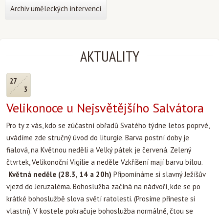
Archiv uměleckých intervencí
AKTUALITY
27
3
Velikonoce u Nejsvětějšího Salvátora
Pro ty z vás, kdo se zúčastní obřadů Svatého týdne letos poprvé,
uvádíme zde stručný úvod do liturgie. Barva postní doby je
fialová, na Květnou neděli a Velký pátek je červená. Zelený
čtvrtek, Velikonoční Vigilie a neděle Vzkříšení mají barvu bílou.
Květná neděle (28.3, 14 a 20h)
Připomínáme si slavný Ježíšův
vjezd do Jeruzaléma. Bohoslužba začíná na nádvoří, kde se po
krátké bohoslužbě slova světí ratolesti. (Prosíme přineste si
vlastní). V kostele pokračuje bohoslužba normálně, čtou se