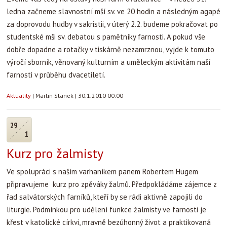
ledna začneme slavnostní mší sv. ve 20 hodin a následným agapé
za doprovodu hudby v sakristii, v úterý 2.2. budeme pokračovat po
studentské mši sv. debatou s pamětníky farnosti. A pokud vše
dobře dopadne a rotačky v tiskárně nezamrznou, vyjde k tomuto
výročí sborník, věnovaný kulturním a uměleckým aktivitám naší
farnosti v průběhu dvacetiletí.
Aktuality
|
Martin Stanek
|
30.1.2010 00:00
29
1
Kurz pro žalmisty
Ve spolupráci s naším varhaníkem panem Robertem Hugem
připravujeme kurz pro zpěváky žalmů. Předpokládáme zájemce z
řad salvátorských farníků, kteří by se rádi aktivně zapojili do
liturgie. Podmínkou pro udělení funkce žalmisty ve farnosti je
křest v katolické církvi, mravně bezúhonný život a praktikovaná