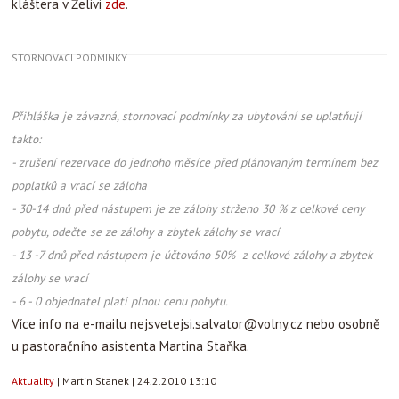
kláštera v Želivi
zde
.
STORNOVACÍ PODMÍNKY
Přihláška je závazná, stornovací podmínky za ubytování se uplatňují
takto:
- zrušení rezervace do jednoho měsíce před plánovaným termínem bez
poplatků a vrací se záloha
- 30-14 dnů před nástupem je ze zálohy strženo 30 % z celkové ceny
pobytu, odečte se ze zálohy a zbytek zálohy se vrací
- 13 -7 dnů před nástupem je účtováno 50% z celkové zálohy a zbytek
zálohy se vrací
- 6 - 0 objednatel platí plnou cenu pobytu.
Více info na e-mailu nejsvetejsi.salvator@volny.cz nebo osobně
u pastoračního asistenta Martina Staňka.
Aktuality
|
Martin Stanek
|
24.2.2010 13:10