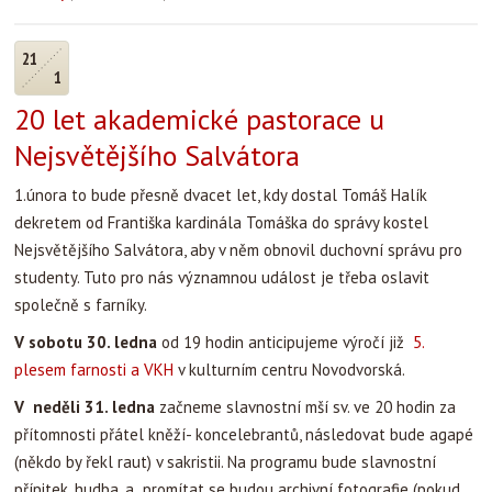
21
1
20 let akademické pastorace u
Nejsvětějšího Salvátora
1.února to bude přesně dvacet let, kdy dostal Tomáš Halík
dekretem od Františka kardinála Tomáška do správy kostel
Nejsvětějšího Salvátora, aby v něm obnovil duchovní správu pro
studenty. Tuto pro nás významnou událost je třeba oslavit
společně s farníky.
V sobotu 30. ledna
od 19 hodin anticipujeme výročí již
5.
plesem farnosti a VKH
v kulturním centru Novodvorská.
V neděli 31. ledna
začneme slavnostní mší sv. ve 20 hodin za
přítomnosti přátel kněží- koncelebrantů, následovat bude agapé
(někdo by řekl raut) v sakristii. Na programu bude slavnostní
přípitek, hudba, a promítat se budou archivní fotografie (pokud