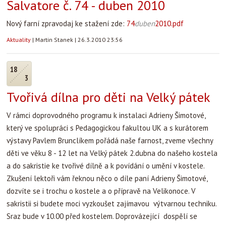
Salvatore č. 74 - duben 2010
Nový farní zpravodaj ke stažení zde:
74
duben
2010.pdf
Aktuality
|
Martin Stanek
|
26.3.2010 23:56
18
3
Tvořivá dílna pro děti na Velký pátek
V rámci doprovodného programu k instalaci Adrieny Šimotové,
který ve spolupráci s Pedagogickou fakultou UK a s kurátorem
výstavy Pavlem Brunclíkem pořádá naše farnost, zveme všechny
děti ve věku 8 - 12 let na Velký pátek 2.dubna do našeho kostela
a do sakristie ke tvořivé dílně a k povídání o umění v kostele.
Zkušení lektoři vám řeknou něco o díle paní Adrieny Šimotové,
dozvíte se i trochu o kostele a o přípravě na Velikonoce. V
sakristii si budete moci vyzkoušet zajímavou výtvarnou techniku.
Sraz bude v 10.00 před kostelem. Doprovázející dospělí se