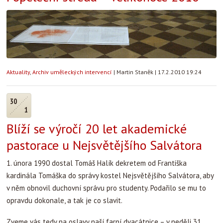
Aktuality
,
Archiv uměleckých intervencí
|
Martin Staněk
|
17.2.2010 19:24
30
1
Blíží se výročí 20 let akademické
pastorace u Nejsvětějšího Salvátora
1. února 1990 dostal Tomáš Halík dekretem od Františka
kardinála Tomáška do správy kostel Nejsvětějšího Salvátora, aby
v něm obnovil duchovní správu pro studenty. Podařilo se mu to
opravdu dokonale, a tak je co slavit.
Zveme vás tedy na oslavy naší farní dvacátnice – v neděli 31.