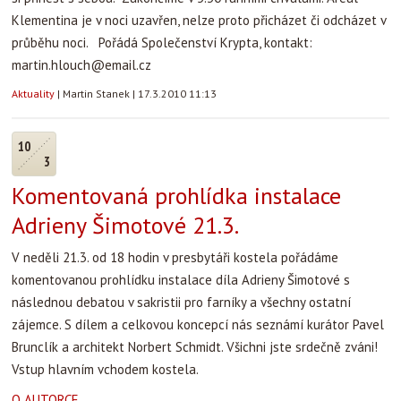
Klementina je v noci uzavřen, nelze proto přicházet či odcházet v
průběhu noci. Pořádá Společenství Krypta, kontakt:
martin.hlouch@email.cz
Aktuality
|
Martin Stanek
|
17.3.2010 11:13
10
3
Komentovaná prohlídka instalace
Adrieny Šimotové 21.3.
V neděli 21.3. od 18 hodin v presbytáři kostela pořádáme
komentovanou prohlídku instalace díla Adrieny Šimotové s
následnou debatou v sakristii pro farníky a všechny ostatní
zájemce. S dílem a celkovou koncepcí nás seznámí kurátor Pavel
Brunclík a architekt Norbert Schmidt. Všichni jste srdečně zváni!
Vstup hlavním vchodem kostela.
O AUTORCE