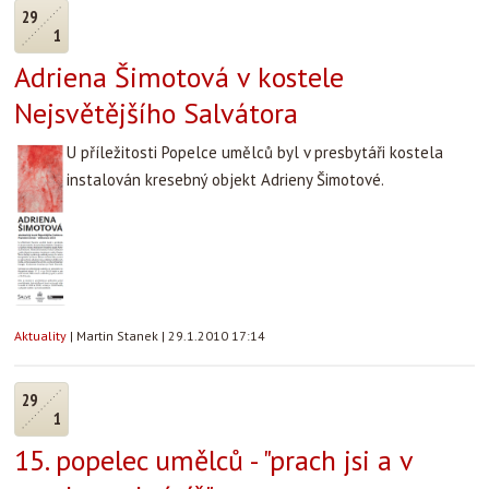
29
1
Adriena Šimotová v kostele
Nejsvětějšího Salvátora
U příležitosti Popelce umělců byl v presbytáři kostela
instalován kresebný objekt Adrieny Šimotové.
Aktuality
|
Martin Stanek
|
29.1.2010 17:14
29
1
15. popelec umělců - "prach jsi a v