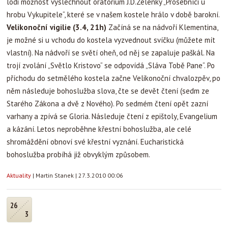
lodi možnost vyslechnout oratorium J.D.Zelenky „Prosebníci u
hrobu Vykupitele“, které se v našem kostele hrálo v době barokní.
Velikonoční vigilie (3.4, 21h)
Začíná se na nádvoří Klementina,
je možné si u vchodu do kostela vyzvednout svíčku (můžete mít
vlastní). Na nádvoří se světí oheň, od něj se zapaluje paškál. Na
trojí zvolání „Světlo Kristovo“ se odpovídá „Sláva Tobě Pane“. Po
příchodu do setmělého kostela začne Velikonoční chvalozpěv, po
něm následuje bohoslužba slova, čte se devět čtení (sedm ze
Starého Zákona a dvě z Nového). Po sedmém čtení opět zazní
varhany a zpívá se Gloria. Následuje čtení z epištoly, Evangelium
a kázání. Letos neproběhne křestní bohoslužba, ale celé
shromáždění obnoví své křestní vyznání. Eucharistická
bohoslužba probíhá již obvyklým způsobem.
Aktuality
|
Martin Stanek
|
27.3.2010 00:06
26
3