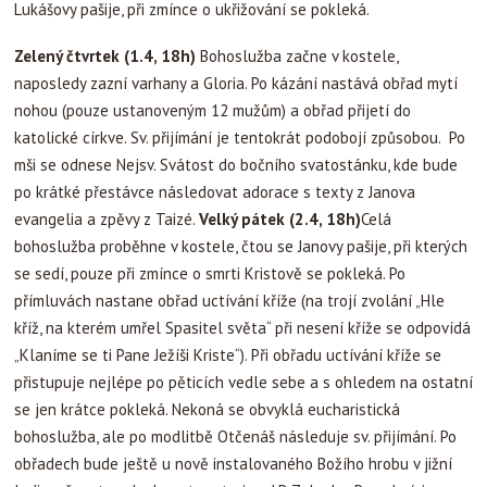
Lukášovy pašije, při zmínce o ukřižování se pokleká.
Zelený čtvrtek (1.4, 18h)
Bohoslužba začne v kostele,
naposledy zazní varhany a Gloria. Po kázání nastává obřad mytí
nohou (pouze ustanoveným 12 mužům) a obřad přijetí do
katolické církve. Sv. přijímání je tentokrát podobojí způsobou. Po
mši se odnese Nejsv. Svátost do bočního svatostánku, kde bude
po krátké přestávce následovat adorace s texty z Janova
evangelia a zpěvy z Taizé.
Velký pátek (2.4, 18h)
Celá
bohoslužba proběhne v kostele, čtou se Janovy pašije, při kterých
se sedí, pouze při zmínce o smrti Kristově se pokleká. Po
přímluvách nastane obřad uctívání kříže (na trojí zvolání „Hle
kříž, na kterém umřel Spasitel světa“ při nesení kříže se odpovídá
„Klaníme se ti Pane Ježíši Kriste“). Při obřadu uctívání kříže se
přistupuje nejlépe po pěticích vedle sebe a s ohledem na ostatní
se jen krátce pokleká. Nekoná se obvyklá eucharistická
bohoslužba, ale po modlitbě Otčenáš následuje sv. přijímání. Po
obřadech bude ještě u nově instalovaného Božího hrobu v jižní