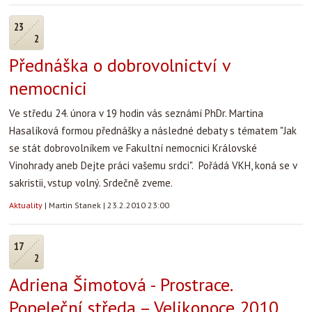
23
2
Přednáška o dobrovolnictví v
nemocnici
Ve středu 24. února v 19 hodin vás seznámí PhDr. Martina
Hasalíková formou přednášky a následné debaty s tématem "Jak
se stát dobrovolníkem ve Fakultní nemocnici Královské
Vinohrady aneb Dejte práci vašemu srdci". Pořádá VKH, koná se v
sakristii, vstup volný. Srdečně zveme.
Aktuality
|
Martin Stanek
|
23.2.2010 23:00
17
2
Adriena Šimotová - Prostrace.
Popeleční středa – Velikonoce 2010