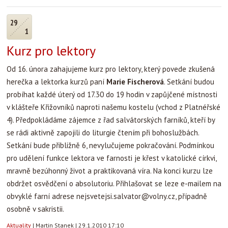
29
1
Kurz pro lektory
Od 16. února zahajujeme kurz pro lektory, který povede zkušená
herečka a lektorka kurzů paní
Marie Fischerová
. Setkání budou
probíhat každé úterý od 17.30 do 19 hodin v zapůjčené místnosti
v klášteře Křižovníků naproti našemu kostelu (vchod z Platnéřské
4). Předpokládáme zájemce z řad salvátorských farníků, kteří by
se rádi aktivně zapojili do liturgie čtením při bohoslužbách.
Setkání bude přibližně 6, nevylučujeme pokračování. Podmínkou
pro udělení funkce lektora ve farnosti je křest v katolické církvi,
mravně bezúhonný život a praktikovaná víra. Na konci kurzu lze
obdržet osvědčení o absolutoriu. Přihlašovat se leze e-mailem na
obvyklé farní adrese nejsvetejsi.salvator@volny.cz, případně
osobně v sakristii.
Aktuality
|
Martin Stanek
|
29.1.2010 17:10