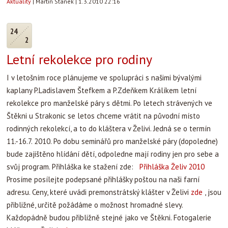
Aktuality
|
Martin Stanek
|
1.3.2010 22:16
24
2
Letní rekolekce pro rodiny
I v letošním roce plánujeme ve spolupráci s našimi bývalými
kaplany P.Ladislavem Štefkem a P.Zdeňkem Králíkem letní
rekolekce pro manželské páry s dětmi. Po letech strávených ve
Štěkni u Strakonic se letos chceme vrátit na původní místo
rodinných rekolekcí, a to do kláštera v Želivi. Jedná se o termín
11.-16.7. 2010. Po dobu seminářů pro manželské páry (dopoledne)
bude zajištěno hlídání dětí, odpoledne mají rodiny jen pro sebe a
svůj program. Přihláška ke stažení zde:
Přihláška Želiv 2010
Prosíme posílejte podepsané přihlášky poštou na naši farní
adresu.
Ceny, které uvádi premonstrátský klášter v Želivi
zde
, jsou
přibližné, určitě požádáme o možnost hromadné slevy.
Každopádně budou přibližně stejné jako ve Štěkni. Fotogalerie