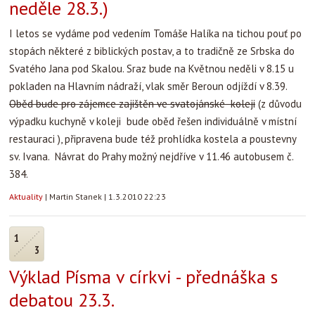
neděle 28.3.)
I letos se vydáme pod vedením Tomáše Halíka na tichou pouť po
stopách některé z biblických postav, a to tradičně ze Srbska do
Svatého Jana pod Skalou. Sraz bude na Květnou neděli v 8.15 u
pokladen na Hlavním nádraží, vlak směr Beroun odjíždí v 8.39.
Oběd bude pro zájemce zajištěn ve svatojánské koleji
(z důvodu
výpadku kuchyně v koleji bude oběd řešen individuálně v místní
restauraci ), připravena bude též prohlídka kostela a poustevny
sv. Ivana. Návrat do Prahy možný nejdříve v 11.46 autobusem č.
384.
Aktuality
|
Martin Stanek
|
1.3.2010 22:23
1
3
Výklad Písma v církvi - přednáška s
debatou 23.3.