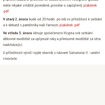
máte nějaké zvláště povedené, prosíme o zapůjčení).
plakátek
.pdf
V úterý 2. února
bude od 20 hodin po mši sv. příležitost k setkání
a k debatě s pamětníky naší farnosti.
plakátek .pdf
Ve středu 3. února
věnuje společenství Krypta své setkání
děkovné modlitbě za uplynulé roky a přímluvné modlitbě za léta
nadcházející.
U příležitosti výročí vyjde sborník s názvem Salvatoria II - umění
v kostele.
Tisková zpráva (kratší verze)
Tisková zpráva (delší verze)
Aktuality
|
Martin Stanek
|
21.1.2010 13:14