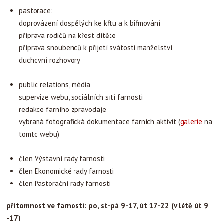
pastorace:
doprovázení dospělých ke křtu a k biřmování
příprava rodičů na křest dítěte
příprava snoubenců k přijetí svátosti manželství
duchovní rozhovory
public relations, média
supervize webu, sociálních sítí farnosti
redakce farního zpravodaje
vybraná fotografická dokumentace farních aktivit (
galerie
na
tomto webu)
člen Výstavní rady farnosti
člen Ekonomické rady farnosti
člen Pastorační rady farnosti
přítomnost ve farnosti:
po, st-pá 9
-
17, út 17
-
22 (v létě út 9
-17)