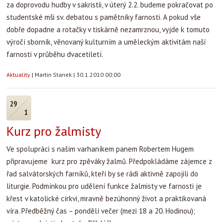
za doprovodu hudby v sakristii, v úterý 2.2. budeme pokračovat po
studentské mši sv. debatou s pamětníky farnosti. A pokud vše
dobře dopadne a rotačky v tiskárně nezamrznou, vyjde k tomuto
výročí sborník, věnovaný kulturním a uměleckým aktivitám naší
farnosti v průběhu dvacetiletí.
Aktuality
|
Martin Stanek
|
30.1.2010 00:00
29
1
Kurz pro žalmisty
Ve spolupráci s naším varhaníkem panem Robertem Hugem
připravujeme kurz pro zpěváky žalmů. Předpokládáme zájemce z
řad salvátorských farníků, kteří by se rádi aktivně zapojili do
liturgie. Podmínkou pro udělení funkce žalmisty ve farnosti je
křest v katolické církvi, mravně bezúhonný život a praktikovaná
víra. Předběžný čas – pondělí večer (mezi 18 a 20. Hodinou);