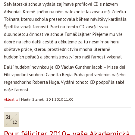
Salvátorská schola vydala zajímavé profilové CD s názvem
Adveniat. Kromě jiného na něm naleznete Jazzovou mši Zdeňka
Tošnara, kterou schola prezentovala během návštěvy kardinála
Špidlíka v naší farnosti. Prací na tomto CD završil svou
dlouholetou činnost ve schole Tomáš Jajtner. Přejeme mu vše
dobré na jeho další cestě a děkujeme za tu nesmírnou horu
obětavé práce, kterou prostřednictvím mnoha literárně
hudebních pořadů a sbormistrovství pro naši farnost vykonal.
Další hudební novinkou je CD Václav Gunther Jacob – Missa dei
Filii v podání souboru Capella Regia Praha pod vedením našeho
regenschoriho Roberta Huga. Vydání tohoto CD podpořila také
naše farnost.
Aktuality
|
Martin Stanek
|
20.1.2010 11:00
31
12
Pour féliciter 2010– vaše Akademická