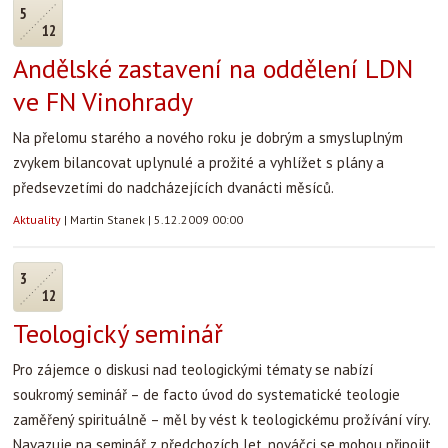
5
12
Andělské zastavení na oddělení LDN
ve FN Vinohrady
Na přelomu starého a nového roku je dobrým a smysluplným
zvykem bilancovat uplynulé a prožité a vyhlížet s plány a
předsevzetími do nadcházejících dvanácti měsíců.
Aktuality
|
Martin Stanek
|
5.12.2009 00:00
3
12
Teologický seminář
Pro zájemce o diskusi nad teologickými tématy se nabízí
soukromý seminář – de facto úvod do systematické teologie
zaměřený spirituálně – měl by vést k teologickému prožívání víry.
Navazuje na seminář z předchozích let, nováčci se mohou připojit.