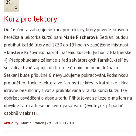
29
1
Kurz pro lektory
Od 16. února zahajujeme kurz pro lektory, který povede zkušená
herečka a lektorka kurzů paní
Marie Fischerová
. Setkání budou
probíhat každé úterý od 17.30 do 19 hodin v zapůjčené místnosti
v klášteře Křižovníků naproti našemu kostelu (vchod z Platnéřské
4). Předpokládáme zájemce z řad salvátorských farníků, kteří by
se rádi aktivně zapojili do liturgie čtením při bohoslužbách.
Setkání bude přibližně 6, nevylučujeme pokračování. Podmínkou
pro udělení funkce lektora ve farnosti je křest v katolické církvi,
mravně bezúhonný život a praktikovaná víra. Na konci kurzu lze
obdržet osvědčení o absolutoriu. Přihlašovat se leze e-mailem na
obvyklé farní adrese
nejsvetejsi.salvator@volny.cz
, případně
osobně v sakristii.
Aktuality
|
Martin Stanek
|
29.1.2010 17:10