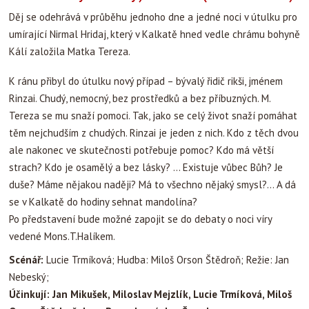
Děj se odehrává v průběhu jednoho dne a jedné noci v útulku pro
umírající Nirmal Hridaj, který v Kalkatě hned vedle chrámu bohyně
Kálí založila Matka Tereza.
K ránu přibyl do útulku nový případ – bývalý řidič rikši, jménem
Rinzai. Chudý, nemocný, bez prostředků a bez příbuzných. M.
Tereza se mu snaží pomoci. Tak, jako se celý život snaží pomáhat
těm nejchudším z chudých. Rinzai je jeden z nich. Kdo z těch dvou
ale nakonec ve skutečnosti potřebuje pomoc? Kdo má větší
strach? Kdo je osamělý a bez lásky? … Existuje vůbec Bůh? Je
duše? Máme nějakou naději? Má to všechno nějaký smysl?… A dá
se v Kalkatě do hodiny sehnat mandolína?
Po představení bude možné zapojit se do debaty o noci víry
vedené Mons.T.Halíkem.
Scénář:
Lucie Trmíková; Hudba: Miloš Orson Štědroň; Režie: Jan
Nebeský;
Účinkují: Jan Mikušek, Miloslav Mejzlík, Lucie Trmíková, Miloš