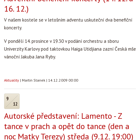
16. 12.)
V našem kostele se v letošním adventu uskuteční dva benefiční
koncerty.
V pondělí 14. prosince v 19.30 v podání orchestru a sboru
Univerzity Karlovy pod taktovkou Haiga Utidjiana zazní Česká mše
vánoční Jakuba Jana Ryby.
Aktuality
|
Martin Stanek
|
14.12.2009 00:00
9
12
Autorské představení: Lamento - Z
tance v prach a opět do tance (den a
noc Matky Terezy) středa (9.12. 19:00)