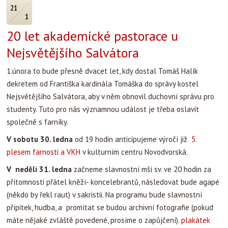
21
1
20 let akademické pastorace u
Nejsvětějšího Salvátora
1.února to bude přesně dvacet let, kdy dostal Tomáš Halík
dekretem od Františka kardinála Tomáška do správy kostel
Nejsvětějšího Salvátora, aby v něm obnovil duchovní správu pro
studenty. Tuto pro nás významnou událost je třeba oslavit
společně s farníky.
V sobotu 30. ledna
od 19 hodin anticipujeme výročí již
5.
plesem farnosti a VKH
v kulturním centru Novodvorská.
V neděli 31. ledna
začneme slavnostní mší sv. ve 20 hodin za
přítomnosti přátel kněží- koncelebrantů, následovat bude agapé
(někdo by řekl raut) v sakristii. Na programu bude slavnostní
přípitek, hudba, a promítat se budou archivní fotografie (pokud
máte nějaké zvláště povedené, prosíme o zapůjčení).
plakátek