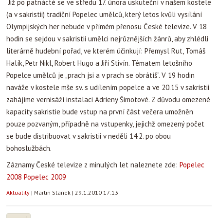
Již po patnácté se ve středu 17. února uskuteční v našem kostele
(a v sakristii) tradiční Popelec umělců, který letos kvůli vysílání
Olympijských her nebude v přímém přenosu České televize. V 18
hodin se sejdou v sakristii umělci nejrůznějších žánrů, aby zhlédli
literárně hudební pořad, ve kterém účinkují: Přemysl Rut, Tomáš
Halík, Petr Nikl, Robert Hugo a Jiří Stivín. Tématem letošního
Popelce umělců je „prach jsi a v prach se obrátíš“. V 19 hodin
naváže v kostele mše sv. s udílením popelce a ve 20.15 v sakristii
zahájíme vernisáží instalaci Adrieny Šimotové. Z důvodu omezené
kapacity sakristie bude vstup na první část večera umožněn
pouze pozvaným, případně na vstupenky, jejichž omezený počet
se bude distribuovat v sakristii v neděli 14.2. po obou
bohoslužbách.
Záznamy České televize z minulých let naleznete zde:
Popelec
2008
Popelec 2009
Aktuality
|
Martin Stanek
|
29.1.2010 17:13