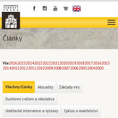
Články
Vše
2026
2025
2024
2023
2022
2021
2020
2019
2018
2017
2016
2015
2014
2013
2012
2011
2010
2009
2008
2007
2006
2005
2004
2003
Všechny články
Aktuality
Základy víry
Duchovní cvičení a rekolekce
Umělecké intervence a výstavy
Cyklus o manželství