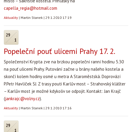
místo – sakristie kostela. Přihlášky na
capella_regia@hotmail.com
Aktuality
|
Martin Stanek
|
29.1.2010 17:19
29
1
Popeleční pouť ulicemi Prahy 17. 2.
Společenství Krypta zve na brzkou popeleční ranní hodinu 5.30
na pouť ulicemi Prahy. Putování začne u brány našeho kostela a
skončí kolem hodiny osmé u metra A Staroměstská. Doprovází
P.Petr Havlíček SJ. Z trasy pouti Karlův most – Strahovský klášter
– Karlův most je možné kdykoliv se odpojit. Kontakt: Jan Krajč
(
jankrajc@volny.cz
).
Aktuality
|
Martin Stanek
|
29.1.2010 17:16
29
1