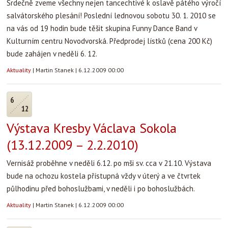
Srdečně zveme všechny nejen tancechtivé k oslavě pátého výročí
salvátorského plesání! Poslední lednovou sobotu 30. 1. 2010 se
na vás od 19 hodin bude těšit skupina Funny Dance Band v
Kulturním centru Novodvorská. Předprodej lístků (cena 200 Kč)
bude zahájen v neděli 6. 12.
Aktuality
|
Martin Stanek
|
6.12.2009 00:00
6
12
Výstava Kresby Václava Sokola
(13.12.2009 – 2.2.2010)
Vernisáž proběhne v neděli 6.12. po mši sv. cca v 21.10. Výstava
bude na ochozu kostela přístupná vždy v úterý a ve čtvrtek
půlhodinu před bohoslužbami, v neděli i po bohoslužbách.
Aktuality
|
Martin Stanek
|
6.12.2009 00:00