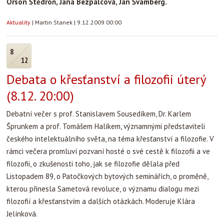
Orson Štědroň, Jana Bezpalcová, Jan Švamberg.
Aktuality
|
Martin Stanek
|
9.12.2009 00:00
8
12
Debata o křesťanství a filozofii úterý
(8.12. 20:00)
Debatní večer s prof. Stanislavem Sousedíkem, Dr. Karlem
Šprunkem a prof. Tomášem Halíkem, významnými představiteli
českého intelektuálního světa, na téma křesťanství a filozofie. V
rámci večera promluví pozvaní hosté o své cestě k filozofii a ve
filozofii, o zkušenosti toho, jak se filozofie dělala před
Listopadem 89, o Patočkových bytových seminářích, o proměně,
kterou přinesla Sametová revoluce, o významu dialogu mezi
filozofií a křesťanstvím a dalších otázkách. Moderuje Klára
Jelínková.