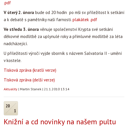
.pdf
V úterý 2. února
bude od 20 hodin po mši sv. příležitost k setkání
a k debatě s pamětníky naší farnosti.
plakátek .pdf
Ve středu 3. února
věnuje společenství Krypta své setkání
děkovné modlitbě za uplynulé roky a přímluvné modlitbě za léta
nadcházející.
U příležitosti výročí vyjde sborník s názvem Salvatoria II - umění
v kostele.
Tisková zpráva (kratší verze)
Tisková zpráva (delší verze)
Aktuality
|
Martin Stanek
|
21.1.2010 13:14
20
1
Knižní a cd novinky na našem pultu