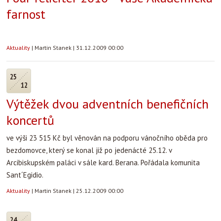
farnost
Aktuality
|
Martin Stanek
|
31.12.2009 00:00
25
12
Výtěžek dvou adventních benefičních
koncertů
ve výši 23 515 Kč byl věnován na podporu vánočního oběda pro
bezdomovce, který se konal již po jedenácté 25.12. v
Arcibiskupském paláci v sále kard. Berana. Pořádala komunita
Sant´Egidio.
Aktuality
|
Martin Stanek
|
25.12.2009 00:00
24