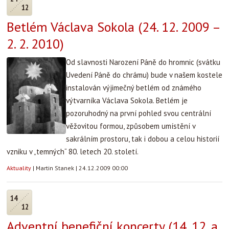
12
Betlém Václava Sokola (24. 12. 2009 –
2. 2. 2010)
Od slavnosti Narození Páně do hromnic (svátku
Uvedení Páně do chrámu) bude v našem kostele
instalován výjimečný betlém od známého
výtvarníka Václava Sokola. Betlém je
pozoruhodný na první pohled svou centrální
věžovitou formou, způsobem umístění v
sakrálním prostoru, tak i dobou a celou historií
vzniku v „temných“ 80. letech 20. století.
Aktuality
|
Martin Stanek
|
24.12.2009 00:00
14
12
Adventní benefiční koncerty (14. 12. a