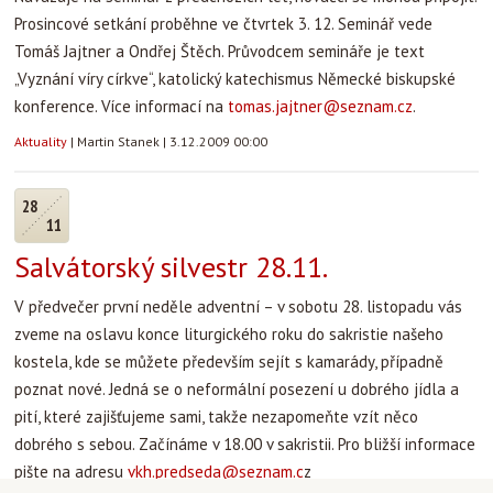
Prosincové setkání proběhne ve čtvrtek 3. 12. Seminář vede
Tomáš Jajtner a Ondřej Štěch. Průvodcem semináře je text
„Vyznání víry církve“, katolický katechismus Německé biskupské
konference. Více informací na
tomas.jajtner@seznam.cz
.
Aktuality
|
Martin Stanek
|
3.12.2009 00:00
28
11
Salvátorský silvestr 28.11.
V předvečer první neděle adventní – v sobotu 28. listopadu vás
zveme na oslavu konce liturgického roku do sakristie našeho
kostela, kde se můžete především sejít s kamarády, případně
poznat nové. Jedná se o neformální posezení u dobrého jídla a
pití, které zajišťujeme sami, takže nezapomeňte vzít něco
dobrého s sebou. Začínáme v 18.00 v sakristii. Pro bližší informace
pište na adresu
vkh.predseda@seznam.c
z