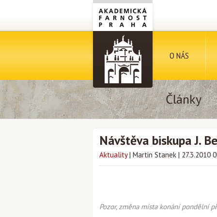
O NÁS
Články
Návštěva biskupa J. B
Aktuality
|
Martin Stanek
|
27.3.2010 
Pozor, změna místa konání pondělní p