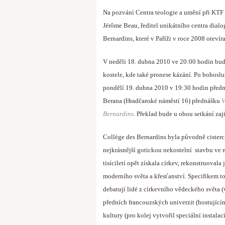
Na pozvání Centra teologie a umění při KTF
Jérôme Beau, ředitel unikátního centra dial
Bernardins, které v Paříži v roce 2008 oteví
V neděli 18. dubna 2010 ve 20:00 hodin bud
kostele, kde také pronese kázání. Po bohoslu
pondělí 19. dubna 2010 v 19:30 hodin předn
Berana (Hradčanské náměstí 16) přednášku
V
Bernardins
. Překlad bude u obou setkání zaji
Collège des Bernardins byla původně cisterc
nejkrásnější gotickou nekostelní stavbu ve 
tisíciletí opět získala církev, rekonstruoval
moderního světa a křesťanství. Specifikem to
debatují lidé z církevního vědeckého světa (
předních francouzských univerzit (hostujícím
kultury (pro kolej vytvořil speciální instala