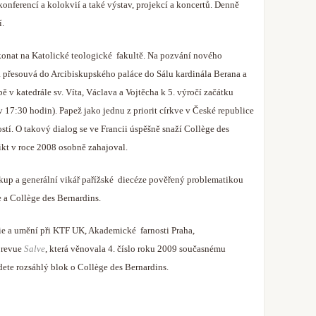
nferencí a kolokvií a také výstav, projekcí a koncertů. Denně
í.
onat na Katolické teologické fakultě. Na pozvání nového
přesouvá do Arcibiskupského paláce do Sálu kardinála Berana a
 v katedrále sv. Víta, Václava a Vojtěcha k 5. výročí začátku
 17:30 hodin). Papež jako jednu z priorit církve v České republice
ostí. O takový dialog se ve Francii úspěšně snaží Collège des
ikt v roce 2008 osobně zahajoval.
up a generální vikář pařížské diecéze pověřený problematikou
e a Collège des Bernardins.
ie a umění při KTF UK, Akademické farnosti Praha,
 revue
Salve
, která věnovala 4. číslo roku 2009 současnému
ete rozsáhlý blok o Collège des Bernardins.