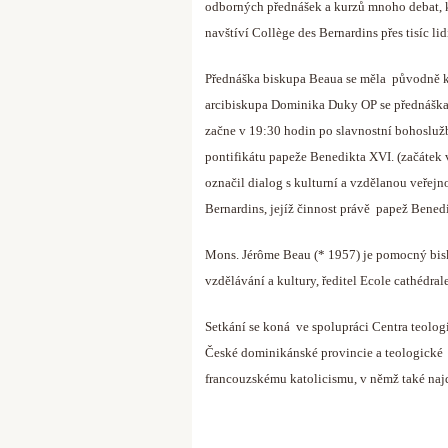
odborných přednášek a kurzů mnoho debat, ko
navštíví Collège des Bernardins přes tisíc lid
Přednáška biskupa Beaua se měla původně k
arcibiskupa Dominika Duky OP se přednáška 
začne v 19:30 hodin po slavnostní bohoslužbě
pontifikátu papeže Benedikta XVI. (začátek v
označil dialog s kulturní a vzdělanou veřejn
Bernardins, jejíž činnost právě papež Bened
Mons. Jérôme Beau (* 1957) je pomocný bisk
vzdělávání a kultury, ředitel Ecole cathédral
Setkání se koná ve spolupráci Centra teolog
České dominikánské provincie a teologické
francouzskému katolicismu, v němž také najd