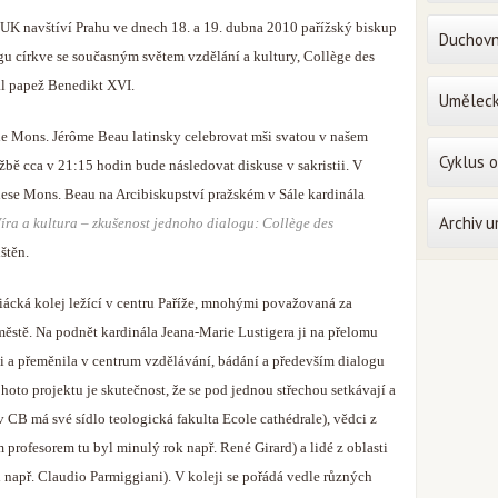
 UK navštíví Prahu ve dnech 18. a 19. dubna 2010 pařížský biskup
Duchovn
ogu církve se současným světem vzdělání a kultury, Collège des
ral papež Benedikt XVI.
Uměleck
e Mons. Jérôme Beau latinsky celebrovat mši svatou v našem
Cyklus 
žbě cca v 21:15 hodin bude následovat diskuse v sakristii. V
ese Mons. Beau na Arcibiskupství pražském v Sále kardinála
Archiv 
íra a kultura – zkušenost jednoho dialogu: Collège des
štěn.
iácká kolej ležící v centru Paříže, mnohými považovaná za
městě. Na podnět kardinála Jeana-Marie Lustigera ji na přelomu
a ji a přeměnila v centrum vzdělávání, bádání a především dialogu
hoto projektu je skutečnost, že se pod jednou střechou setkávají a
v CB má své sídlo teologická fakulta Ecole cathédrale), vědci z
 profesorem tu byl minulý rok např. René Girard) a lidé z oblasti
ci např. Claudio Parmiggiani). V koleji se pořádá vedle různých