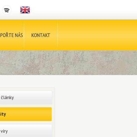
POŘTE NÁS
KONTAKT
 články
ity
víry