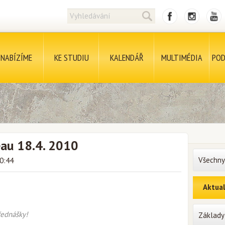
NABÍZÍME
KE STUDIU
KALENDÁŘ
MULTIMÉDIA
POD
eau 18.4. 2010
Všechny
00:44
Aktual
řednášky!
Základy 